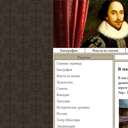
Биография
Факты из жизни
Разделы
Главная страница
В ма
Биография
Факты из жизни
В мае 
Творчество
драмат
апреле
Сонеты
Лир». 
Комедии
Трагедии
Исторические хроники
Поэзия
Театр Шекспира
Экранизация