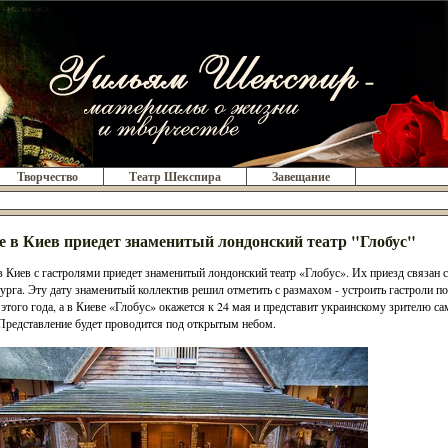
Творчество
Театр Шекспира
Завещание
е в Киев приедет знаменитый лондонский театр "Глобус"
в Киев с гастролями приедет знаменитый лондонский театр «Глобус». Их приезд связан с
урга. Эту дату знаменитый коллектив решил отметить с размахом - устроить гастроли по
 этого года, а в Киеве «Глобус» окажется к 24 мая и представит украинскому зрителю 
Представление будет проводится под открытым небом.