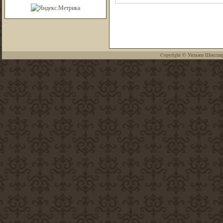
Copyright ©
Уильям Шекспи