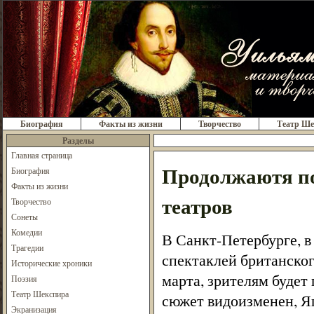
Биография
Факты из жизни
Творчество
Театр Ше
Разделы
Главная страница
Продолжаютя по
Биография
Факты из жизни
театров
Творчество
Сонеты
Комедии
В Санкт-Петербурге, в
Трагедии
спектаклей британског
Исторические хроники
марта, зрителям будет
Поэзия
Театр Шекспира
сюжет видоизменен, Яг
Экранизация