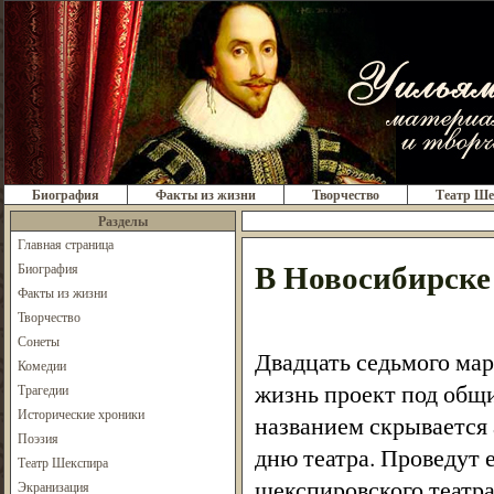
Биография
Факты из жизни
Творчество
Театр Ше
Разделы
Главная страница
В Новосибирске
Биография
Факты из жизни
Творчество
Сонеты
Двадцать седьмого мар
Комедии
жизнь проект под общ
Трагедии
Исторические хроники
названием скрывается
Поэзия
дню театра. Проведут е
Театр Шекспира
шекспировского театра
Экранизация