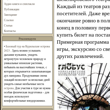
Аудио книги и спектакли
Каждый из театров ра
Публикации
посетителей. Даже врем
Завещание
окончание ровно в полн
Ссылки
Статьи
конец в половину перв
Контакты
купить билет на поста
Рекомендуем
Примерная программа 
•
Базовый тур на Курильские острова
игры, экскурсию со све
2023
. Здесь можно услышать
других развлечений.
дыхание вулканов, увидеть
нетронутую человеком природу и
уникальные японские растения,
побывать на высочайших точках, с
которых открывается захватывающая
дух панорама. Продуманная смена
локаций позволяет за несколько дней
увидеть самые необычные места
острова
. Для участия в туре не нужна
особая физическая подготовка – для
поездок используют
комфортабельные внедорожники.