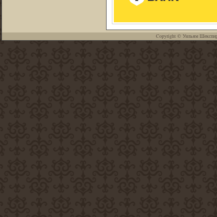
Copyright ©
Уильям Шекспи