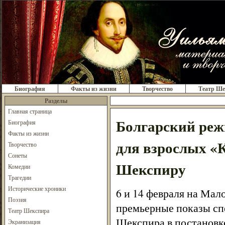
Биография
Факты из жизни
Творчество
Театр Ше
Разделы
Главная страница
Болгарский режи
Биография
Факты из жизни
для взрослых «
Творчество
Сонеты
Шекспиру
Комедии
Трагедии
Исторические хроники
6 и 14 февраля на Мал
Поэзия
премьерные показы спе
Театр Шекспира
Шекспира в постановк
Экранизация