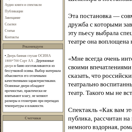
Аудио книги и спектакли
Публикации
Эта постановка — совм
Завещание
дружба с которыми зав
Ссылки
Статьи
эту пьесу выбрала спец
Контакты
театре она воплощена 
Рекомендуем
•
Дверь банная глухая ОСИНА
«Мне всегда очень инт
1800*700 Сорт АА
. Деревянные
своими впечатлениями
двери
в баню изготавливаются из
бессучковой осины. Выбор материала
сказать, что российск
объясняется его отличными
качественными характеристиками.
театрально воспитанны
Осиновые двери обладают
прочностью, практически не
театр. Такого мы не вс
впитывают влагу, не меняют
размеры и геометрию при перепадах
температуры и влажности.
Спектакль «Как вам эт
публика, рассчитан на 
Счетчики
немного вздорная, ром