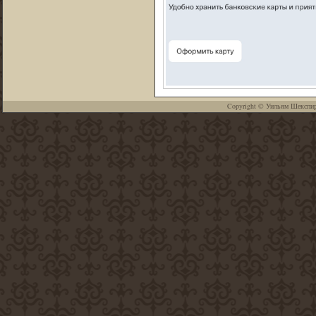
Copyright ©
Уильям Шекспи