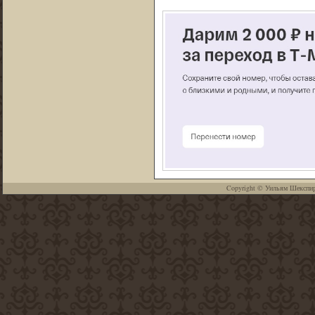
Copyright ©
Уильям Шекспи