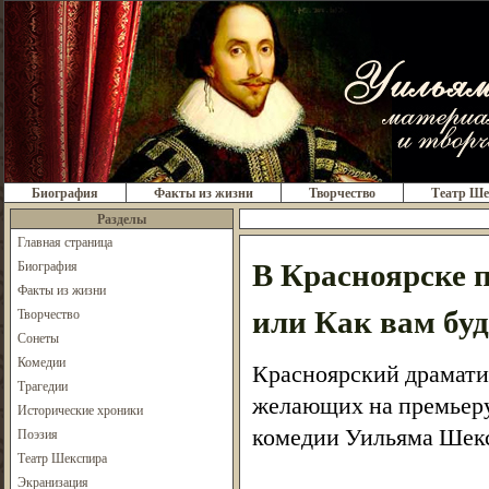
Биография
Факты из жизни
Творчество
Театр Ше
Разделы
Главная страница
В Красноярске п
Биография
Факты из жизни
или Как вам бу
Творчество
Сонеты
Комедии
Красноярский драмати
Трагедии
желающих на премьеру 
Исторические хроники
комедии Уильяма Шек
Поэзия
Театр Шекспира
Экранизация