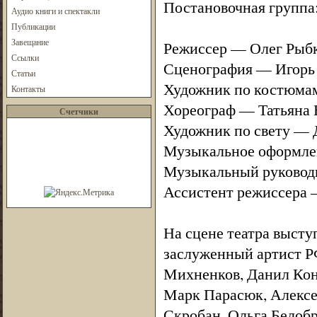
Постановочная группа
Аудио книги и спектакли
Публикации
Завещание
Режиссер — Олег Рыб
Ссылки
Сценография — Игорь
Статьи
Художник по костюма
Контакты
Хореограф — Татьяна 
Счетчики
Художник по свету —
Музыкальное оформле
Музыкальный руководи
Ассистент режиссера 
На сцене театра высту
заслуженный артист Р
Михненков, Данил Кон
Марк Парасюк, Алексе
Скробан, Ольга Белобр