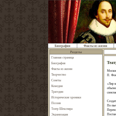
Биография
Факты из жизни
Разделы
Главная страница
Теат
Биография
Факты из жизни
Москов
Творчество
П. Фом
Сонеты
«Лир к
Комедии
объеме
Трагедии
спекта
Исторические хроники
Создат
Поэзия
По пье
Театр Шекспира
Перево
Поста
Экранизация