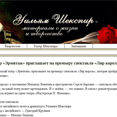
Творчество
Театр Шекспира
Завещание
р «Эрмитаж» приглашает на премьеру спектакля «Лир корол
ский театр «Эрмитаж» приглашает на премьеру спектакля «Лир король», которая пройде
енко».
ороль» в постановке Михаила Левитина в пространстве Сергея Бархина — спектакль обо 
, на какой театр может претендовать. И о любви, — это главное. В связи с реконструкци
кль играют на сцене театра «Мастерская П. Фоменко».
ели спектакля:
се английского поэта и драматурга Уильяма Шекспира
д с английского — Григорий Кружков
новка — Михаил Левитин