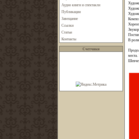
Художн
Аудио книги и спектакли
Худож
Публикации
Художн
Завещание
Компо
Хорео
Ссылки
Звукор
Статьи
Постан
Контакты
В роли
Счетчики
Продол
места.
Шевчен