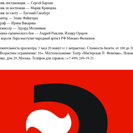
ик-постановщик — Сергей Бархин
ник по костюмам — Мария Кривцова
ик по свету — Евгений Ганзбург
зитор — Элиас Файнгерш
граф — Ирина Вакарина
ежиссер — Эдуард Мельников
овка сценического боя — Андрей Рыклин, Изнаур Орцуев.
 короля Лира выступит народный артист РФ Михаил Филиппов.
жительность просмотра: 3 часа 20 минут (с 1 антрактом). Стоимость билета: от 100 до 2
 Возрастное ограничение: 16+. Местоположение: Театр «Мастерская П. Фоменко», Новая
ко, дом 29, Москва. Телефон для справок: (+7 499) 249-19-21.