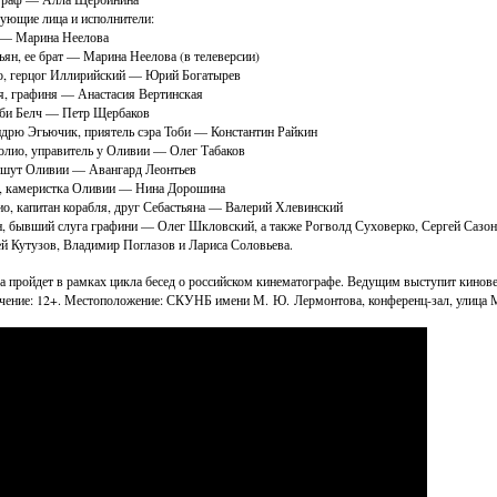
ующие лица и исполнители:
 — Марина Неелова
ьян, ее брат — Марина Неелова (в телеверсии)
, герцог Иллирийский — Юрий Богатырев
, графиня — Анастасия Вертинская
би Белч — Петр Щербаков
дрю Эгьючик, приятель сэра Тоби — Константин Райкин
лио, управитель у Оливии — Олег Табаков
 шут Оливии — Авангард Леонтьев
, камеристка Оливии — Нина Дорошина
о, капитан корабля, друг Себастьяна — Валерий Хлевинский
, бывший слуга графини — Олег Шкловский, а также Рогволд Суховерко, Сергей Сазон
й Кутузов, Владимир Поглазов и Лариса Соловьева.
а пройдет в рамках цикла бесед о российском кинематографе. Ведущим выступит кинове
чение: 12+. Местоположение: СКУНБ имени М. Ю. Лермонтова, конференц-зал, улица М