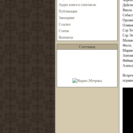
Аудио книги и спектакли
Действ
Виола
Публикации
Себаст
Завещание
Орсино
Ссылки
Оливия
Сэр То
Статьи
Сэр Эн
Контакты
Мальво
Фесте,
Счетчики
Мария
Антони
Фабиан
Алексе
Встреч
ограни