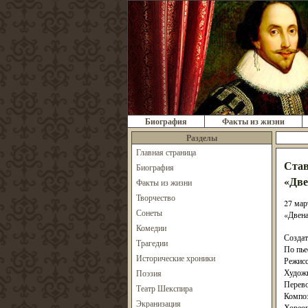
Биография
Факты из жизни
Разделы
Главная страница
Став
Биография
«Две
Факты из жизни
Творчество
27 мар
Сонеты
«Двена
Комедии
Создат
Трагедии
По пье
Исторические хроники
Режисс
Худож
Поэзия
Перево
Театр Шекспира
Компо
Экранизация
Хорео