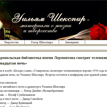
Творчество
Театр Шекспира
Завещание
ропольская библиотека имени Лермонтова смотрит телевиз
надцатая ночь»
та в клубе «Беседы о кино» (Ставрополь) посмотрят телевизионную версию 1978 года п
дцатая ночь» по Уильяму Шекспиру. Встреча состоится в конференц-зале краевой унив
ели спектакля:
се английского поэта и драматурга Уильяма Шекспира
ер-постановщик — Питер Джеймс (Великобритания)
ник — Иосиф Сумбаташвили
д и текст песен — Давид Самойлов
зитор — Давид Кривицкий
граф — Алла Щербинина