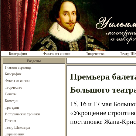
Биография
Факты из жизни
Творчество
Театр Ше
Разделы
Главная страница
Премьера балет
Биография
Факты из жизни
Большого театр
Творчество
Сонеты
Комедии
15, 16 и 17 мая Больш
Трагедии
«Укрощение строптиво
Исторические хроники
постановке Жана-Крис
Поэзия
Театр Шекспира
Экранизация