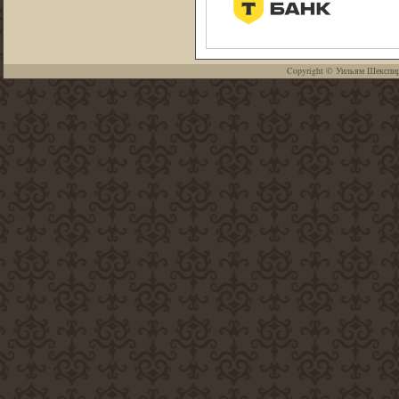
Copyright ©
Уильям Шекспи