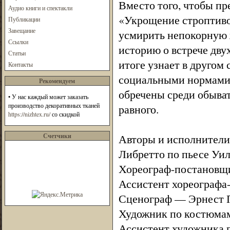
Вместо того, чтобы п
Аудио книги и спектакли
«Укрощение строптиво
Публикации
Завещание
усмирить непокорную 
Ссылки
историю о встрече дву
Статьи
итоге узнает в другом 
Контакты
социальными нормами п
Рекомендуем
обречены среди обывате
•
У нас каждый может заказать
производство декоративных тканей
равного.
https://nizhtex.ru/
со скидкой
Счетчики
Авторы и исполнители
Либретто по пьесе Уи
Хореограф-постановщ
Ассистент хореографа
Сценограф — Эрнест 
Художник по костюма
Ассистент художника