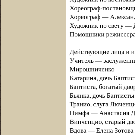
Хореограф-постановщи
Хореограф — Алексан
Художник по свету — 
Помощники режиссера 
Действующие лица и и
Учитель — заслуженны
Мирошниченко
Катарина, дочь Бапти
Баптиста, богатый дв
Бьянка, дочь Баптисты
Транио, слуга Люченц
Нимфа — Анастасия Д
Винченцио, старый дв
Вдова — Елена Зотова