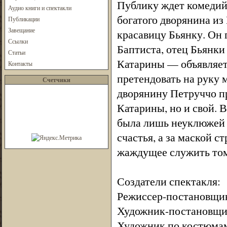
Публику ждет комедий
Аудио книги и спектакли
богатого дворянина и
Публикации
Завещание
красавицу Бьянку. Он 
Ссылки
Баптиста, отец Бьянки
Статьи
Катарины — объявляет,
Контакты
претендовать на руку 
Счетчики
дворянину Петруччо пр
Катарины, но и свой. 
была лишь неуклюжей 
счастья, а за маской 
жаждущее служить том
Создатели спектакля:
Режиссер-постановщи
Художник-постановщи
Художник по костюмам