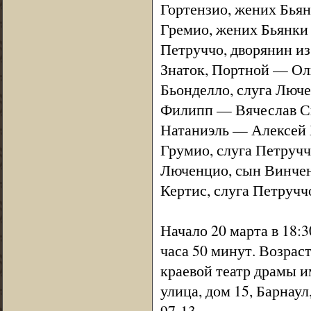
Гортензио, жених Бья
Гремио, жених Бьянки
Петруччо, дворянин и
Знаток, Портной — Ол
Бьонделло, слуга Люч
Филипп — Вячеслав С
Натаниэль — Алексей 
Грумио, слуга Петруч
Люченцио, сын Винче
Кертис, слуга Петруч
Начало 20 марта в 18:3
часа 50 минут. Возрас
краевой театр драмы 
улица, дом 15, Барнаул
97-13.