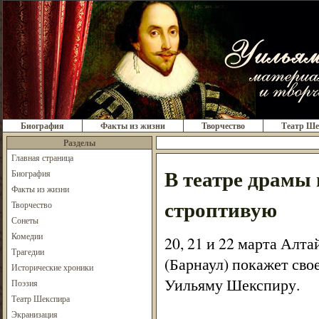
Биография
Факты из жизни
Творчество
Театр Ше
Разделы
Главная страница
В театре драм
Биография
Факты из жизни
строптивую
Творчество
Сонеты
Комедии
20, 21 и 22 марта Алт
Трагедии
(Барнаул) покажет св
Исторические хроники
Уильяму Шекспиру.
Поэзия
Театр Шекспира
Экранизация