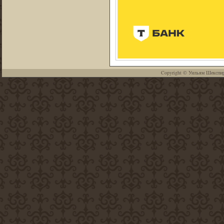
Copyright ©
Уильям Шекспи