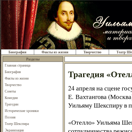
Биография
Факты из жизни
Творчество
Театр Ше
Разделы
Главная страница
Трагедия «Отелл
Биография
Факты из жизни
Творчество
24 апреля на сцене го
Сонеты
Е. Вахтангова (Москва
Комедии
Уильяму Шекспиру в п
Трагедии
Исторические хроники
Поэзия
«Отелло» Уильяма Шек
Театр Шекспира
сотрудничества режис
Экранизация