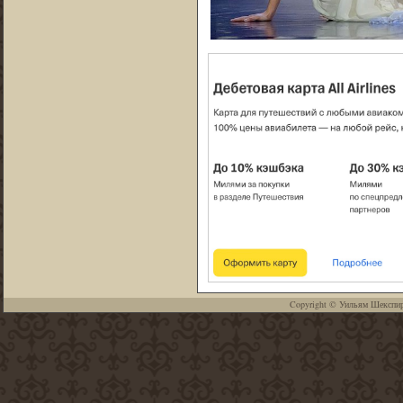
Copyright ©
Уильям Шекспи