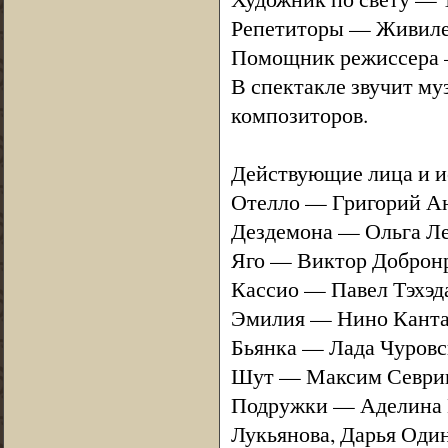
Репетиторы — Живиле 
Помощник режиссера 
В спектакле звучит м
композиторов.
Действующие лица и и
Отелло — Григорий А
Дездемона — Ольга Л
Яго — Виктор Доброн
Кассио — Павел Тэхэд
Эмилия — Нино Канта
Бьянка — Лада Чуровс
Шут — Максим Севри
Подружки — Аделина Г
Лукьянова, Дарья Оди