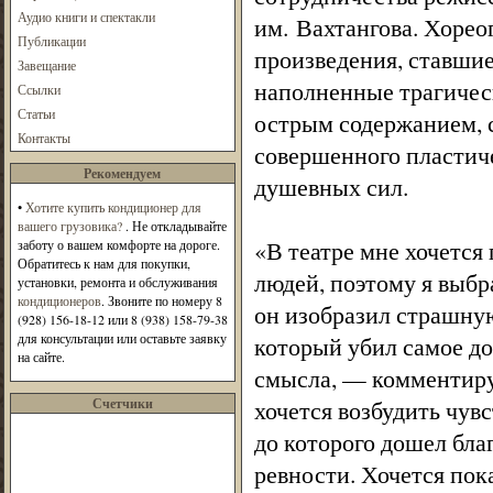
Аудио книги и спектакли
им. Вахтангова. Хорео
Публикации
произведения, ставшие
Завещание
наполненные трагичес
Ссылки
Статьи
острым содержанием, с
Контакты
совершенного пластич
Рекомендуем
душевных сил.
•
Хотите купить кондиционер для
вашего грузовика?
. Не откладывайте
«В театре мне хочется
заботу о вашем комфорте на дороге.
Обратитесь к нам для покупки,
людей, поэтому я выбр
установки, ремонта и обслуживания
кондиционеров
. Звоните по номеру 8
он изобразил страшну
(928) 156-18-12 или 8 (938) 158-79-38
для консультации или оставьте заявку
который убил самое до
на сайте.
смысла, — комментиру
Счетчики
хочется возбудить чув
до которого дошел бла
ревности. Хочется пок