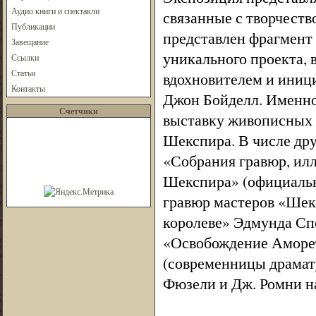
Аудио книги и спектакли
связанные с творчеств
Публикации
представлен фрагмент
Завещание
уникального проекта, 
Ссылки
Статьи
вдохновителем и иници
Контакты
Джон Бойделл. Именно
Счетчики
выставку живописных 
Шекспира. В числе дру
«Собрания гравюр, ил
Шекспира» (официальн
гравюр мастеров «Шек
королеве» Эдмунда Сп
«Освобождение Аморет
(современницы драмат
Фюзели и Дж. Ромни н