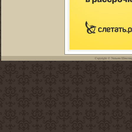
Copyright ©
Уильям Шекспи