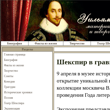
Биография
Факты из жизни
Творчество
Театр Ше
Разделы
Главная страница
Шекспир в грав
Биография
Факты из жизни
Творчество
9 апреля в музее исто
Сонеты
открытие уникальной 
Комедии
коллекции москвича В
Трагедии
Исторические хроники
проведения Года литер
Поэзия
Театр Шекспира
Экспозиция представл
Экранизация