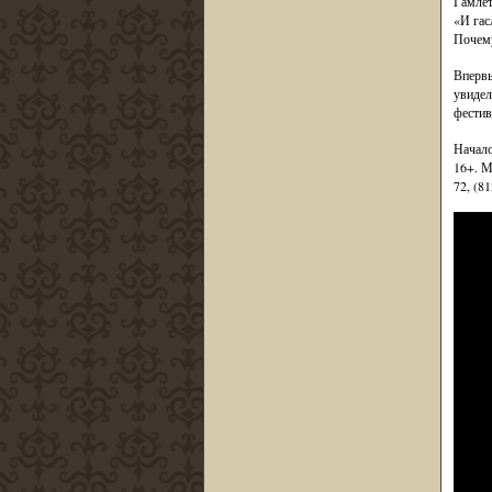
Гамлет
«И гас
Почем
Впервы
увидел
фестив
Начало
16+. М
72, (81