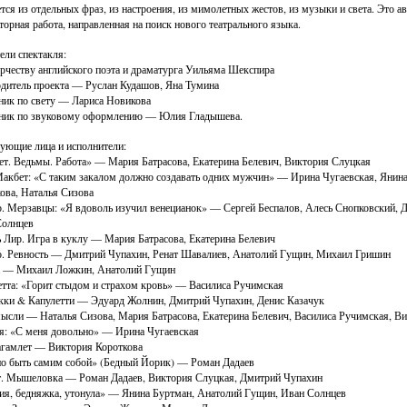
тся из отдельных фраз, из настроения, из мимолетных жестов, из музыки и света. Это а
торная работа, направленная на поиск нового театрального языка.
ели спектакля:
рчеству английского поэта и драматурга Уильяма Шекспира
дитель проекта — Руслан Кудашов, Яна Тумина
ик по свету — Лариса Новикова
ник по звуковому оформлению — Юлия Гладышева.
ующие лица и исполнители:
т. Ведьмы. Работа» — Мария Батрасова, Екатерина Белевич, Виктория Слуцкая
акбет: «С таким закалом должно создавать одних мужчин» — Ирина Чугаевская, Янина
ова, Наталья Сизова
. Мерзавцы: «Я вдоволь изучил венецианок» — Сергей Беспалов, Алесь Снопковский, 
Солнцев
 Лир. Игра в куклу — Мария Батрасова, Екатерина Белевич
. Ревность — Дмитрий Чупахин, Ренат Шавалиев, Анатолий Гущин, Михаил Гришин
а — Михаил Ложкин, Анатолий Гущин
тта: «Горит стыдом и страхом кровь» — Василиса Ручимская
ки & Капулетти — Эдуард Жолнин, Дмитрий Чупахин, Денис Казачук
ысли — Наталья Сизова, Мария Батрасова, Екатерина Белевич, Василиса Ручимская, В
: «С меня довольно» — Ирина Чугаевская
гамлет — Виктория Короткова
о быть самим собой» (Бедный Йорик) — Роман Дадаев
. Мышеловка — Роман Дадаев, Виктория Слуцкая, Дмитрий Чупахин
я, бедняжка, утонула» — Янина Буртман, Анатолий Гущин, Иван Солнцев