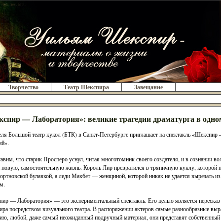
Творчество
Театр Шекспира
Завещание
спир — Лаборатория»: великие трагедии драматурга в одно
еля Большой театр кукол (БТК) в Санкт-Петербурге приглашает на спектакль «Шекспир
ий».
авим, что старик Просперо уснул, читая многотомник своего создателя, и в сознании в
 новую, самостоятельную жизнь. Король Лир превратился в тряпичную куклу, которой 
портновской булавкой, а леди Макбет — женщиной, которой никак не удается вырезать и
м.
ир — Лаборатория» — это экспериментальный спектакль. Его целью является пересказ
ра посредством визуального театра. В распоряжении актеров самые разнообразные выра
ию, любой, даже самый неожиданный подручный материал, они представят собственный 