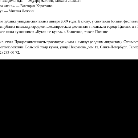
: «За дело, яд» — Эдуард Жолнин, Михаил Ложкин
ла жизнь» — Виктория Короткова
у? — Михаил Ложкин.
е публика увидела спектакль в январе 2009 года. К слову, у спектакля богатая фестива
а публика на международном шекспировском фестиваля в польском городе Гданьск, а в 
але школ кукольников «Кукла-не-кукла» в Белостоке, тоже в Польше.
 в 19:00. Продолжительность просмотра: 2 часа 10 минут (с одним антрактом). Стоимост
естоположение: Большой театр кукол, улица Некрасова, дом 12, Санкт-Петербург. Телефо
2) 273-60-72.