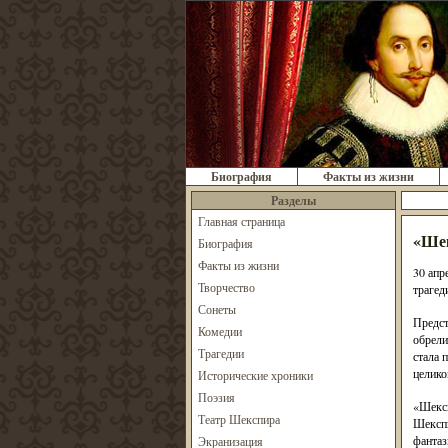
Биография
Факты из жизни
Разделы
Главная страница
«Шек
Биография
Факты из жизни
30 апр
Творчество
трагед
Сонеты
Предст
Комедии
обрели
Трагедии
стала 
целико
Исторические хроники
Поэзия
«Шексп
Театр Шекспира
Шекспи
фантаз
Экранизация