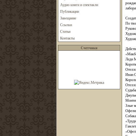
рождае
Аудио книги и спектакли
лабора
Публикации
Завещание
Создат
По тво
Ссылки
Руково
Статьи
Художн
Контакты
Худож
Счетчики
Действ
«Макбе
Леди М
Коротк
Отелло
Иван 
Король
Отелло
Судьб
Джулье
Монтек
Злые м
Офелия
Собака
«Трудн
Гамлет
«Офели