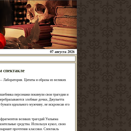
07 августа 2026
м спектакле
 — Лаборатория. Цитаты и образы из великих
олшебника персонажи покинули свои трагедии и
перебрасываются злобные дочки, Джульетта
з бумаги идеального мужчину, не искромсав его
 фрагментов великих трагедий Уильяма
зительные средства. Используя кукол, свою
вариант прочтения классики. Спектакль