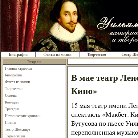
Биография
Факты из жизни
Творчество
Театр Ше
Разделы
Главная страница
В мае театр Лен
Биография
Факты из жизни
Кино»
Творчество
Сонеты
Комедии
15 мая театр имени Ле
Трагедии
спектакль «Макбет. К
Исторические хроники
Бутусова по пьесе Уил
Поэзия
Театр Шекспира
переполненная музыко
Экранизация