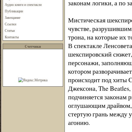
законам логики, а по з
Аудио книги и спектакли
Публикации
Завещание
Мистическая шекспиро
Ссылки
чувстве, разрушившим 
Статьи
трона, на которые их 
Контакты
В спектакле Ленсовет
Счетчики
шекспировский сюжет,
персонажи, заполняющи
котором разворачивает
происходит под хиты Cl
Джексона, The Beatles,
подчиняется законам р
оглушающим драйвом, д
стертую грань между 
агонию.