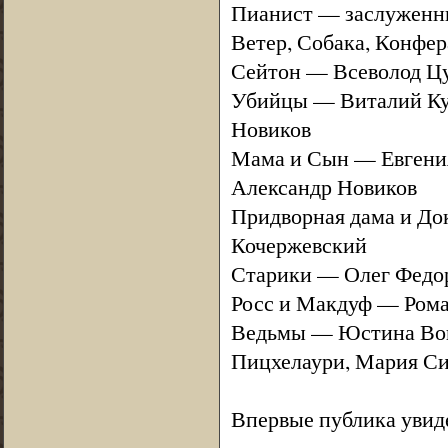
Пианист — заслуженны
Ветер, Собака, Конфе
Сейтон — Всеволод Ц
Убийцы — Виталий Кул
Новиков
Мама и Сын — Евгения
Александр Новиков
Придворная дама и До
Кочержевский
Старики — Олег Федо
Росс и Макдуф — Рома
Ведьмы — Юстина Вонщ
Пицхелаури, Мария Си
Впервые публика увиде