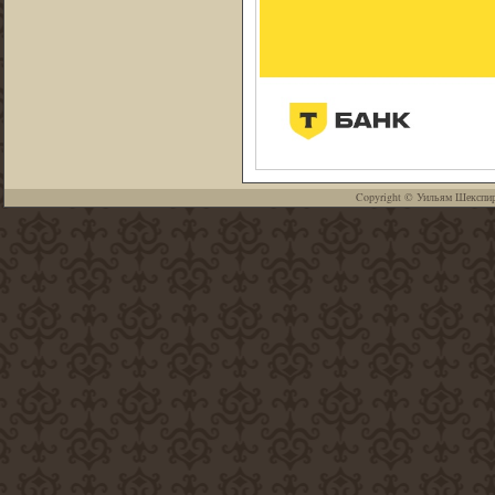
Copyright ©
Уильям Шекспи