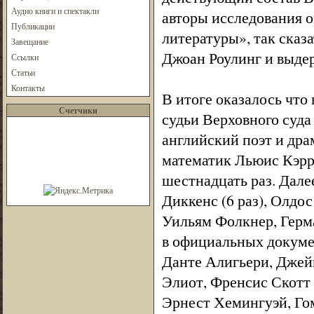
Аудио книги и спектакли
авторы исследования 
Публикации
литературы», так сказ
Завещание
Джоан Роулинг и выдер
Ссылки
Статьи
Контакты
В итоге оказалось что
Счетчики
судьи Верховного суд
английский поэт и дра
математик Льюис Кэрр
шестнадцать раз. Дале
Диккенс (6 раз), Олдос
Уильям Фолкнер, Герм
в официальных докуме
Данте Алигьери, Джей
Элиот, Френсис Скотт
Эрнест Хемингуэй, Го