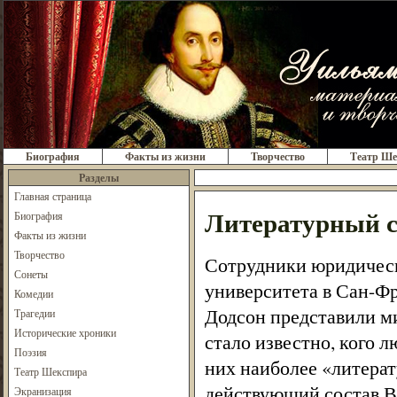
Биография
Факты из жизни
Творчество
Театр Ше
Разделы
Главная страница
Литературный с
Биография
Факты из жизни
Творчество
Сотрудники юридическ
Сонеты
университета в Сан-Фр
Комедии
Додсон представили ми
Трагедии
Исторические хроники
стало известно, кого 
Поэзия
них наиболее «литерат
Театр Шекспира
действующий состав Ве
Экранизация