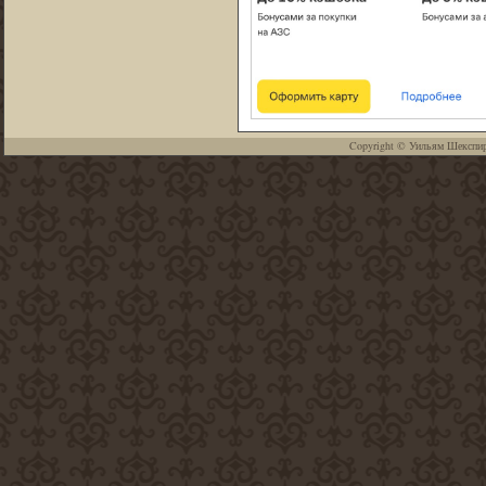
Copyright ©
Уильям Шекспи