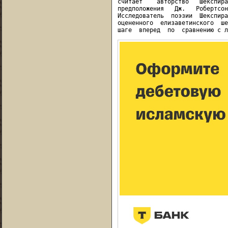
считает    авторство   Шекспира
предположения   Дж.   Робертсон
Исследователь  поэзии  Шекспира
оцененного  елизаветинского  ше
шаге  вперед  по  сравнению с л