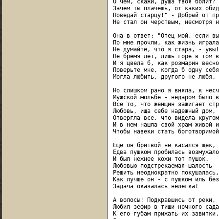
О чем, скажи, душа твоя болит?

Зачем ты плачешь, от каких обид?
Поведай старцу!" - Добрый от пр
Не стал он черствым, несмотря н
Она в ответ: "Отец мой, если вы

По мне прочли, как жизнь играла
Не думайте, что я стара, - увы!

Не бремя лет, лишь горе в том в
И я цвела б, как розмарин весною
Поверьте мне, когда б одну себя

Могла любить, другого не любя.

Но слишком рано я вняла, к несч
Мужской мольбе - недаром было в
Все то, что женщин зажигает стр
Любовь, ища себе надежный дом,

Отвергла все, что видела кругом,
И в нем нашла свой храм живой и
Чтобы навеки стать боготворимой.
Еще он бритвой не касался щек,

Едва пушком пробилась возмужало
И был нежнее кожи тот пушок.

Любовью подстрекаемая шалость

Решить неоднократно покушалась,

Как лучше он - с пушком иль без
Задача оказалась нелегка!

А волосы! Подкравшись от реки,

Любил зефир в тиши ночного сада

К его губам прижать их завитки.
