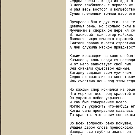
Сердца спешат, когда их ждет от
В него влюблялись с первого же 
И рая весь восторг и волшебство

Сулил плененным томный взор его.
Прекрасен был и дух его, как те
Девичья речь, но сколько силы в
Мужчинам в спорах он перечил см
И, ласковый, как ветер майских 
Являлся вихря зимнего страшней.

Считали правом юности строптиво
А лжи служила маскою правдивость
Каким красавцем на коне он был!

Казалось, конь гордится господи
И от него заимствует свой пыл.

Они скакали существом единым,

Загадку задавая всем мужчинам:

Седок ли счастлив на коне таком,
Иль счастлив конь под этим седо
Но каждый спор кончался на реше
Что меркнет все пред красотой е
Он украшал любое украшенье

И сам был совершеннее всего.

Могло ль украсить что-нибудь его
Когда сама прекраснее казалась

Та красота, что с ним соприкаса
Во всех вопросах рано искушен,

Владея даром слова превосходно,

Изведал все глубины знанья он,
