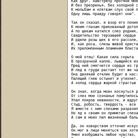
Как друг, навстречу протяни мне
И без презренья, без холодной с
К мольбам и клятвам слух свой п
Одну лишь правду говорят они".

Так он сказал, и взор его поник,
К моим глазам прикованный дотоле
А по щекам катился слез родник,

Свидетельство терзавшей сердце 
И рдели розы щек в его рассоле,

И, как роса, слезы живой кристал
Их преломленным пламенем блистал
О мой отец! Какая сила скрыта

В прозрачной капле, льющейся из
Пред ней смягчится сердце из гр
И лед в груди растает тот же час
Она двоякий отклик будит в нас:

Палящий гнев остынет и утихнет,

А холод сердца жаркой страстью 
Он знал, когда моих коснуться р
От слез мое сознанье помутилось,
Упал покров невинности, и вдруг 
Стыд, робость, твердость - все 
Я вместе с ним слезами разразил
Но яд к своим он приметал слезам
А сам в моих пил жизненный баль
Да, он коварством отточил искус
Он мог в лице меняться как хотел
Умел изображать любое чувство,
