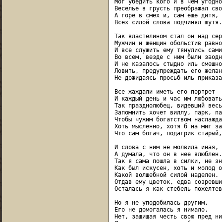
Мог убедить кого и в чем угодно,
Веселье в грусть преображал сво
А горе в смех и, сам еще дитя,

Всех силой слова подчинял шутя.

Так властелином стал он над сер
Мужчин и женщин обольстив равно,
И все служить ему тянулись сами,
Во всем, везде с ним были заодно
И не казалось стыдно иль смешно

Ловить, предупреждать его желан
Не дожидаясь просьб иль приказа
Все жаждали иметь его портрет

И каждый день и час им любовать
Так празднолюбец, видевший весь
Запомнить хочет виллу, парк, па
Чтобы чужим богатством наслажда
Хоть мысленно, хотя б на миг за
Что сам богач, подагрик старый,
И слова с ним не молвила иная,

А думала, что он в нее влюблен.

Так я сама пошла в силки, не зн
Как был искусен, хоть и молод он
Какой волшебной силой наделен.

Отдав ему цветок, едва созревший
Осталась я как стебель пожелтев
Но я не уподобилась другим,

Его не домогалась я нимало.

Нет, защищая честь свою пред ним