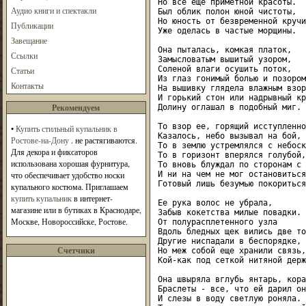
Но все еще приметной красоты.

Аудио книги и спектакли
Был облик полон юной чистоты,

Но юность от безвременной кручин
Публикации
Уже оделась в частые морщины.

Завещание
Она пыталась, комкая платок,

Ссылки
Замысловатым вышитый узором,

Соленой влаги осушить поток,

Статьи
Из глаз гонимый болью и позором,
Контакты
На вышивку глядела влажным взор
И горький стон или надрывный кри
Рекомендуем
Долину оглашал в подобный миг.

То взор ее, горящий исступленно,
•
Купить стильный купальник в
Казалось, небо вызывал на бой,

Ростове-на-Дону
. не растягиваются.
То в землю устремлялся с небоск
Для декора и фиксаторов
То в горизонт вперялся голубой,

использована хорошая фурнитура,
То вновь блуждал по сторонам с 
что обеспечивает удобство носки
И ни на чем не мог остановиться,
Готовый лишь безумью покориться.
купального костюма. Приглашаем
купить купальник
в интернет-
Ее рука волос не убрала,

магазине или в бутиках в Краснодаре,
Забыв кокетства милые повадки.

Москве, Новороссийске, Ростове.
От полурасплетенного узла

Вдоль бледных щек вились две то
Другие ниспадали в беспорядке,

Счетчики
Но меж собой еще хранили связь,

Кой-как под сеткой нитяной держ
Она швыряла вглубь янтарь, кора
Браслеты - все, что ей дарил он
И слезы в воду светлую роняла.
