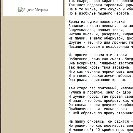
Так скаред грош кидает в полный
Так шлет подарки тароватый царь

Не в то жилье, что скудно и убо
Но в изобилье пышного чертога.

Брала из сумки новые листки -

Записки, письма нежные, - читала
Задумывалась, полная тоски,

Читала вновь и, разорвав, кидала
Из пачки, в шелк обернутой, дос
Другие - те, что для любимых гла
Писались кровью в незабвенный ч
И, оросив слезами эти строки

Поблекшие, сама как смерть блед
Она вскричала: "Лицемер жестокий
Так ложью кровь твоя заражена,

Что как чернила черной быть дол
И в гневе, разжигаемом любовью,

Она рвала написанное кровью.

Там стадо пас почтенный, человек
Гуляка в прошлом, знал он двор 
Н шумный город, где провел свой
И знал, что боль пройдет, как ч
Он слышал вопли девушки скорбящ
Приблизился - и теплые слова

К ней обратил по праву старшинс
На палку опираясь, он садится -

Не рядом, но как вежливость вел
И молвит ей: "Откройся мне, дев