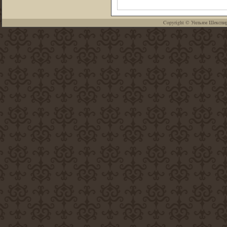
Copyright ©
Уильям Шекспи