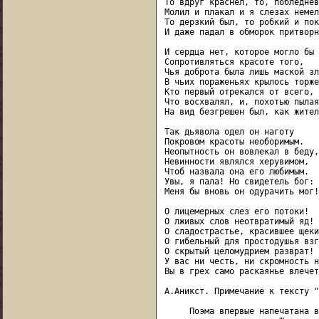
То вдруг краснел, то, побледнев
Молил и плакал и я слезах немел,
То дерзкий был, то робкий и пок
И даже падал в обморок притворн
И сердца нет, которое могло бы

Сопротивляться красоте того,

Чья доброта была лишь маской зл
В чьих пораженьях крылось торже
Кто первый отрекался от всего,

Что восхвалял, и, похотью пылая,
На вид безгрешен был, как жител
Так дьявола одел он наготу

Покровом красоты необоримым.

Неопытность он вовлекал в беду,

Невинности являлся херувимом,

Чтоб назвала она его любимым.

Увы, я пала! Но свидетель бог:

Меня бы вновь он одурачить мог!

О лицемерных слез его потоки!

О лживых слов неотвратимый яд!

О сладострастье, красившее щеки!
О гибельный для простодушья взг
О скрытый целомудрием разврат!

У вас ни честь, ни скромность н
Вы в грех само раскаянье влечет
А.Аникст. Примечание к тексту "
     Поэма впервые напечатана в