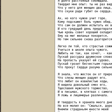
Я долго расстоянье соблюдала.

Твердил мне опыт: ты не раз вид
Что у него для женщин два лица,

Что скуки ради губит он сердца.

Ах, но кого чужое учит горе,

Кому подскажет боль чужих обид,

Что сам он должен испытать их в
И кто грядущий день предотвратит
Чью кровь совет хороший охладит?
Ему на миг желанье покорится,

Но тем сильнее снова разгорится.
Легко ли той, кто страстью сожж
Учиться в школе опыта чужого,

Любить не так, как хочет, - как
Пускай рассудка дружеское слово

На пропасть указует ей сурово,

Пускай грозит бесчестьем горьки
Что проку! Сердце разума сильней
Я знала, что жесток он от приро
Что слезы женщин радуют его,

Что любит он извилистые ходы,

Я видела довольный смех его,

Тщеславия мужского торжество,

И в письмах, в клятвах с самого
Я ложь и лицемерье различала.

И твердость я хранила много дней
Но все молил он: "Сжалься, доро
Внемли страданьям юности моей
