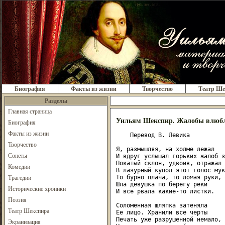
Биография
Факты из жизни
Творчество
Театр Ше
Разделы
Главная страница
Уильям Шекспир. Жалобы влюб
Биография
Факты из жизни
    Перевод В. Левика

Творчество
Я, размышляя, на холме лежал

Сонеты
И вдруг услышал горьких жалоб з
Покатый склон, удвоив, отражал

Комедии
В лазурный купол этот голос муки
Трагедии
То бурно плача, то ломая руки,

Шла девушка по берегу реки

Исторические хроники
И все рвала какие-то листки.

Поэзия
Соломенная шляпка затеняла

Театр Шекспира
Ее лицо. Хранили все черты

Печать уже разрушенной немало,

Экранизация