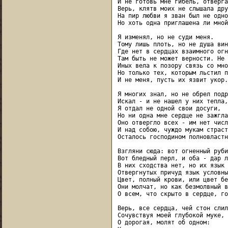
И не готовь мне гибель, отвергая
Верь, клятв моих не слышала дру
На пир любви я зван был не одной
Но хоть одна приглашена ли мной?
Я изменял, но не суди меня.

Тому лишь плоть, но не душа вин
Где нет в сердцах взаимного огня
Там быть не может верности. Не 
Иных вела к позору связь со мною
Но только тех, которым льстил п
И не меня, пусть их язвит укор.

Я многих знал, но не обрел подр
Искал - и не нашел у них тепла,

Я отдал не одной свои досуги,

Но ни одна мне сердце не зажгла.
Оно отвергло всех - им нет числа
И над собою, чуждо мукам страст
Осталось господином полновластн
Взгляни сюда: вот огненный рубин
Вот бледный перл, и оба - дар л
В них сходства нет, но их язык 
Отвергнутых причуд язык условный
Цвет, полный крови, или цвет бе
Они молчат, но как безмолвный в
О всем, что скрыто в сердце, го
Верь, все сердца, чей стон слил
Сочувствуя моей глубокой муке,

О дорогая, молят об одном:
