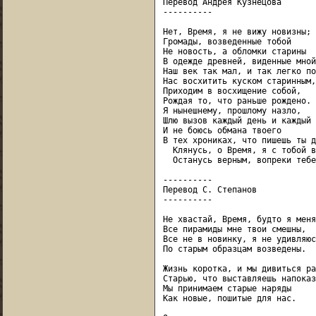
Перевод Андрея Кузнецова

----------

Нет, Время, я не вижу новизны;

Громады, возведенные тобой

Не новость, а обломки старины

В одежде древней, виденные мной.
Наш век так мал, и так легко по
Нас восхитить куском старинным,
Приходим в восхищение собой,

Рождая то, что раньше рождено.

Я нынешнему, прошлому назло,

Шлю вызов каждый день и каждый 
И не боюсь обмана твоего

В тех хрониках, что пишешь ты д
  Клянусь, о Время, я с тобой в
  Останусь верным, вопреки тебе.
----------

Перевод С. Степанов

----------

Не хвастай, Время, будто я меня
Все пирамиды мне твои смешны,

Все не в новинку, я не удивляюс
По старым образцам возведены.

Жизнь коротка, и мы дивиться рад
Старью, что выставляешь напоказ:
Мы принимаем старые наряды

Как новые, пошитые для нас.
