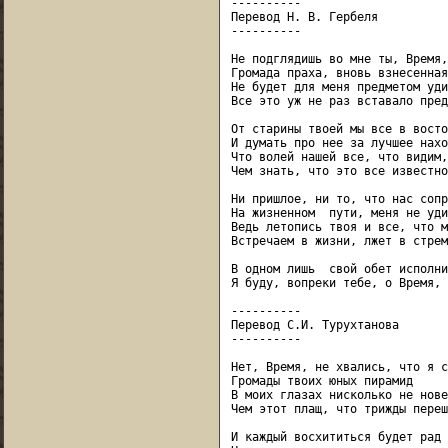
----------

Перевод Н. В. Гербеля

----------

Не подглядишь во мне ты, Время,
Громада праха, вновь взнесенная
Не будет для меня предметом уди
Все это уж не раз вставало пред
От старины твоей мы все в восто
И думать про нее за лучшее нахо
Что волей нашей все, что видим,
Чем знать, что это все известно
Ни пришлое, ни то, что нас сопр
На жизненном  пути, меня не уди
Ведь летопись твоя и все, что м
Встречаем в жизни, лжет в стрем
В одном лишь  свой обет исполни
Я буду, вопреки тебе, о Время, 
----------

Перевод С.И. Турухтанова

----------

Нет, Время, не хвались, что я с
Громады твоих юных пирамид

В моих глазах нисколько не новее
Чем этот плащ, что трижды переш
И каждый восхититься будет рад
