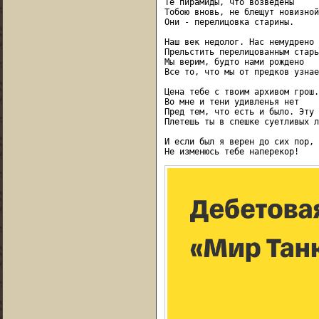
Те пирамиды, что возведены

Тобою вновь, не блещут новизной.
Они - перелицовка старины.

Наш век недолог. Нас немудрено

Прельстить перелицованным старь
Мы верим, будто нами рождено

Все то, что мы от предков узнаем
Цена тебе с твоим архивом грош.

Во мне и тени удивленья нет

Пред тем, что есть и было. Эту 
Плетешь ты в спешке суетливых л
И если был я верен до сих пор,
