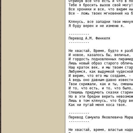
Отринув все что есть и что в по
Тебе я бросить вызов свой могу!

Все хроники и все, что видим ны
Все - ложь твоих мгновений на б
Клянусь, все западни твои минуя,
Я буду верен и не изменю я.

----------

Перевод А.М. Финкеля

----------

Не хвастай, Время, будто я разб
И новое, казалось бы, величье,

И гордость подновленных пирамид

Лишь новый образ старого обличья
Наш краток век, и мы твоим стар
Любуемся, как выдумкой чудесной,
И верим, что его мы создаем, -

А ведь оно давным-давно известно
Твои скрижали, как и ты, смешны.
И то, что есть, и то, что было,
Спешишь придумать сказки старины
Но в эти бредни верить невозмож
Лишь в том клянусь, что буду ве
Как ни пугай меня коса твоя.

----------

Перевод Самуила Яковлевича Марш
----------

Не хвастай, время, властью надо