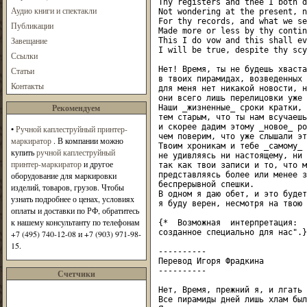
Thy registers and thee I both d
Аудио книги и спектакли
Not wondering at the present, n
For thy records, and what we se
Публикации
Made more or less by thy contin
Завещание
This I do vow and this shall ev
I will be true, despite thy scy
Ссылки
Нет! Время, ты не будешь хваста
Статьи
в твоих пирамидах, возведенных 
Контакты
для меня нет никакой новости, н
они всего лишь перелицовки уже 
Рекомендуем
Наши _жизненные_ сроки кратки, 
тем старым, что ты нам всучаешь,
и скорее дадим этому _новое_ ро
•
Ручной каплеструйный принтер-
чем поверим, что уже слышали это
маркиратор
. В компании можно
Твоим хроникам и тебе _самому_ 
купить
ручной каплеструйный
не удивляясь ни настоящему, ни 
принтер-маркиратор
и другое
так как твои записи и то, что м
оборудование для маркировки
представляясь более или менее з
беспрерывной спешки.

изделий, товаров, грузов. Чтобы
В одном я даю обет, и это будет
узнать подробнее о ценах, условиях
я буду верен, несмотря на твою 
оплаты и доставки по РФ, обратитесь
к нашему консультанту по телефонам
{*  Возможная  интерпретация:  
созданное специально для нас".}

+7 (495) 740-12-08 и +7 (903) 971-98-
15.
----------

Перевод Игоря Фрадкина

----------

Счетчики
Нет, Время, прежний я, и лгать 
Все пирамиды дней лишь хлам был