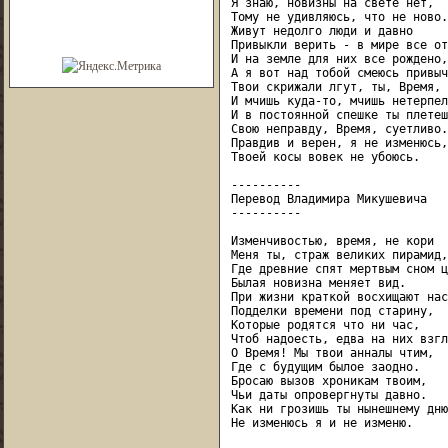
Я знаю, новизны на свете нет,

Тому не удивляюсь, что не ново.

Живут недолго люди и давно

Привыкли верить - в мире все от
И на земле для них все рождено,

А я вот над тобой смеюсь привыч
Твои скрижали лгут, ты, Время, 
И мчишь куда-то, мчишь нетерпел
И в постоянной спешке ты плетешь
Свою неправду, Время, суетливо.

Правдив и верен, я не изменюсь,

Твоей косы вовек не убоюсь.

----------

Перевод Владимира Микушевича

----------

Изменчивостью, время, не кори

Меня ты, страж великих пирамид,

Где древние спят мертвым сном ц
Былая новизна меняет вид.

При жизни краткой восхищают нас

Подделки времени под старину,

Которые родятся что ни час,

Чтоб надоесть, едва на них взгл
О Время! Мы твои анналы чтим,

Где с будущим былое заодно.

Бросаю вызов хроникам твоим,

Чьи даты опровергнуты давно.

Как ни грозишь ты нынешнему дню,
Не изменюсь я и не изменю.
