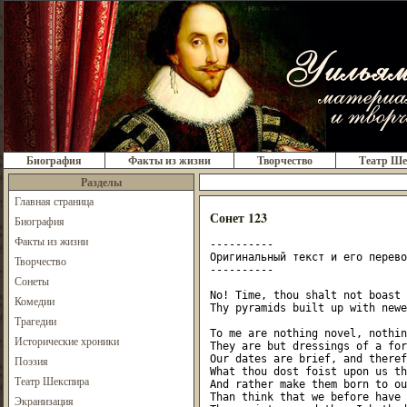
Биография
Факты из жизни
Творчество
Театр Ше
Разделы
Главная страница
Сонет 123
Биография
Факты из жизни
----------

Оригинальный текст и его перевод
Творчество
----------

Сонеты
No! Time, thou shalt not boast 
Комедии
Thy pyramids built up with newe
Трагедии
To me are nothing novel, nothin
Исторические хроники
They are but dressings of a for
Our dates are brief, and theref
Поэзия
What thou dost foist upon us th
Театр Шекспира
And rather make them born to ou
Than think that we before have 
Экранизация