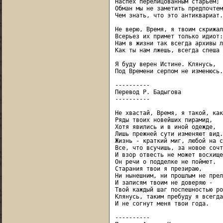
Наспех перелицованным старьем;

Обман мы не заметить предпочтем,
Чем знать, что это антиквариат.

Не верю, Время, я твоим скрижал
Всерьез их примет только идиот:

Нам в жизни так всегда архивы л
Как ты нам лжешь, всегда спеша 
Я буду верен Истине. Клянусь,

Под Времени серпом не изменюсь.

----------

Перевод Р. Бадыгова

----------

Не хвастай, Время, я такой, как
Ряды твоих новейших пирамид,

Хотя явились и в иной одежде,

Лишь прежней сути изменяют вид.

Жизнь - краткий миг, любой на с
Все, что всучишь, за новое сочте
И взор отвесть не может восхище
Он речи о подделке не поймет.

Старания твои я презираю,

Ни нынешним, ни прошлым не прел
И записям твоим не доверяю -

Твой каждый шаг поспешностью ро
Клянусь, таким пребуду я всегда,
И не согнут меня твои года.

----------
