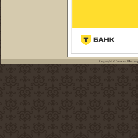
Copyright ©
Уильям Шекспи