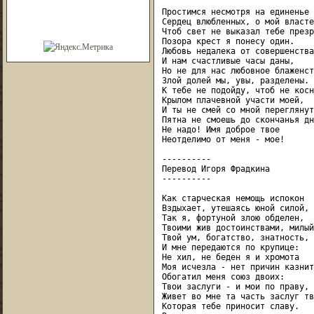
Простимся несмотря на единенье

Сердец влюбленных, о мой власте
Чтоб свет не выказал тебе презр
Позора крест я понесу один.

Любовь недалека от совершенства,
И нам счастливые часы даны,

Но не для нас любовное блаженст
Злой долей мы, увы, разделены.

К тебе не подойду, чтоб не косн
Крылом плачевной участи моей,

И ты не смей со мной переглянут
Пятна не смоешь до скончанья дн
Не надо! Имя доброе твое

Неотделимо от меня - мое!

----------

Перевод Игоря Фрадкина

----------

Как старческая немощь испокон

Вздыхает, утешаясь юной силой,

Так я, фортуной злою обделен,

Твоими жив достоинствами, милый.
Твой ум, богатство, знатность, 
И мне передаются по крупице:

Не хил, не беден я и хромота

Моя исчезла - нет причин казнит
Обогатил меня союз двоих:

Твои заслуги - и мои по праву,

Живет во мне та часть заслуг тв
Которая тебе приносит славу.
