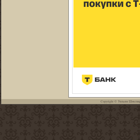
Copyright ©
Уильям Шекспи