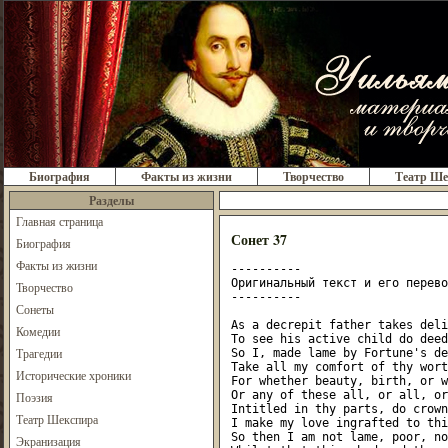
Биография
Факты из жизни
Творчество
Театр Ше
Разделы
Главная страница
Сонет 37
Биография
Факты из жизни
----------

Оригинальный текст и его перевод
Творчество
----------

Сонеты
As a decrepit father takes deli
Комедии
To see his active child do deed
Трагедии
So I, made lame by Fortune's de
Take all my comfort of thy wort
Исторические хроники
For whether beauty, birth, or w
Or any of these all, or all, or
Поэзия
Intitled in thy parts, do crown
Театр Шекспира
I make my love ingrafted to thi
So then I am not lame, poor, no
Экранизация