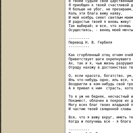
В твоей судьбе свой царственный
Я приобщен к твоей счастливой д
Я больше не убог, не презираем,

Коль эти блага вижу наяву,

И мой ноябрь сияет светлым маем,
И радостью твоей я вновь живу!

Так выбирай; и все, что хочешь 
Осуществясь, - венец моей мечты!
----------

Перевод Н. В. Гербеля

----------

Как сгорбленный отец огнем очей
Приветствует шаги окрепнувшего 
Ах, так и я, чью жизнь разрушил
Отраду нахожу в достоинствах тв
О, если красота, богатство, ум,
Иль что-нибудь одно, иль все, ч
Воздвигли в ком-нибудь свой тро
А я привил к ним  страсть, кото
То я уж не бедняк, несчастный и
Покамест, облачен в покров их д
Могу всех благ твоих владыкой п
И частию твоей священной славы 
Все, что я вижу вкруг, иметь те
Когда ж получишь все - я блага 
----------
