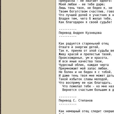
Прекрасна - не хватает одного:

Моей любви - ее тебе дарю;

Лишь тень твоя, не беден я, не 
Твоим богатством счастлив, гово
Что лучшей долей я участник в н
Владея тем, чего б желал тебе,

Как благодарен я своей судьбе!

----------

Перевод Андрея Кузнецова

----------

Как радуется старенький отец

Отваге и энергии детей,

Так я, приняв от злой судьбы ве
Живу красой и прелестью твоей.

Происхожденье, ум и красота,

И все иные качества твои,

Чудесный облик, каждая черта

Приумножают мой запас любви.

Не болен и не беден я с тобой,

И даже тень твоя мне может дать

Такой избыток славы молодой,

Что восприму ее как благодать.

  Что пожелал тебе - ко мне наза
  Вернется счастьем большим в д
----------

Перевод С. Степанов

----------

Как немощный отец следит сверше