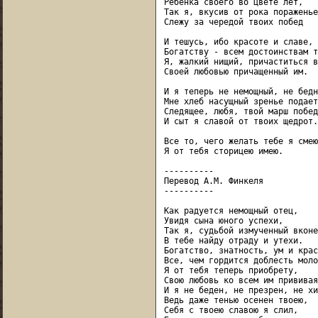
Ребенка своего во цвете лет,

Так я, вкусив от рока пораженье,
Слежу за чередой твоих побед

И тешусь, ибо красоте и славе,

Богатству - всем достоинствам т
Я, жалкий нищий, причаститься в
Своей любовью причащенный им.

И я теперь не немощный, не бедн
Мне хлеб насущный зренье подает,
Следящее, любя, твой марш побед
И сыт я славой от твоих щедрот.

Все то, чего желать тебе я смею,
Я от тебя сторицею имею.

----------

Перевод А.М. Финкеля

----------

Как радуется немощный отец,

Увидя сына юного успехи,

Так я, судьбой измученный вконец
В тебе найду отраду и утехи.

Богатство, знатность, ум и крас
Все, чем гордится доблесть моло
Я от тебя теперь приобрету,

Свою любовь ко всем им прививая.
И я не беден, не презрен, не хи
Ведь даже тенью осенен твоею,

Себя с твоею славою я слил,
