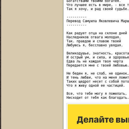
Богатствами твоими богатея.

Что лучшее есть в мире, - все т
Так я хочу, и рад своей судьбе.

----------

Перевод Самуила Яковлевича Марш
----------

Как радует отца на склоне дней

Наследников отвага молодая,

Так. правдою и славою твоей

Любуюсь я, бесславно увядая.

Великодушье, знатность, красота,
И острый ум, и сила, и здоровье 
Едва ль не каждая твоя черта

Передается мне с твоей любовью.

Не беден я, не слаб, не одинок,

И тень любви, что на меня ложит
Таких щедрот несет с собой поток
Что я живу одной ее частицей.

Все, что тебе могу я пожелать,
