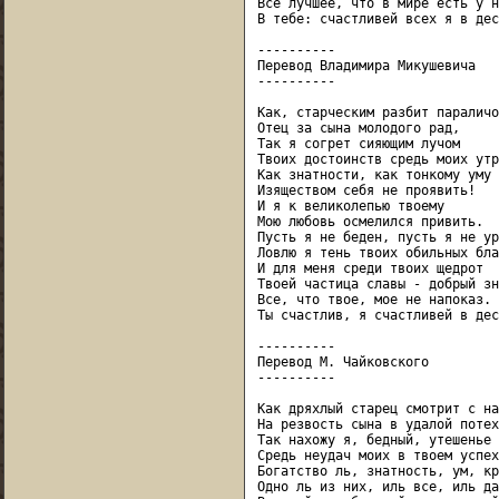
Все лучшее, что в мире есть у н
В тебе: счастливей всех я в дес
----------

Перевод Владимира Микушевича

----------

Как, старческим разбит параличом
Отец за сына молодого рад,

Так я согрет сияющим лучом

Твоих достоинств средь моих утр
Как знатности, как тонкому уму

Изяществом себя не проявить!

И я к великолепью твоему

Мою любовь осмелился привить.

Пусть я не беден, пусть я не ур
Ловлю я тень твоих обильных благ
И для меня среди твоих щедрот

Твоей частица славы - добрый зн
Все, что твое, мое не напоказ.

Ты счастлив, я счастливей в дес
----------

Перевод М. Чайковского

----------

Как дряхлый старец смотрит с на
На резвость сына в удалой потехе
Так нахожу я, бедный, утешенье

Средь неудач моих в твоем успехе
Богатство ль, знатность, ум, кр
Одно ль из них, иль все, иль да