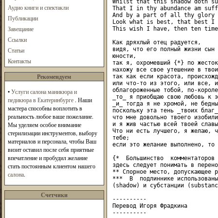
Whilst that this shadow doth su
Аудио книги и спектакли
That I in thy abundance am suff
And by a part of all thy glory 
Публикации
Look what is best, that best I 
Завещание
This wish I have, then ten time
Ссылки
Как дряхлый отец радуется,

видя, что его полный жизни сын 
Статьи
юности,

Контакты
так я, охромевший {*} по жесток
нахожу все свое утешение в твои
Рекомендуем
так как если красота, происхожд
или что-то из этого, или все, и
облагороженные тобой, по-короле
•
Услуги салона маникюра и
_то_ я приобщаю свою любовь к э
педикюра в Екатеринбурге
. Наши
_и_ тогда я не хромой, не бедны
мастера способны воплотить в
поскольку эта тень _твоих благ_
реальность любое ваше пожелание.
что мне довольно твоего изобилия
Мы уделяем особое внимание
и я жив частью всей твоей славы.
Что ни есть лучшего, я желаю, ч
стерилизации инструментов, выбору
тебе;

материалов и персонала, чтобы Ваш
если это желание выполнено, то 
визит оставил после себя приятные
впечатление и пробудил желание
{*  Большинство  комментаторов 
здесь следует понимать в перено
стать постоянным клиентом нашего
** Спорное место, допускающее р
салона
.
***  В  подлиннике использованы
(shadow) и субстанции (substanc
Счетчики
----------

Перевод Игоря Фрадкина

----------
