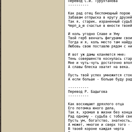
Перевод С.И. Турухтанова

----------

Как рад отец беспомощный порою

Забавам отпрыска в кругу друзей,
Так я, старик, израненный судьб
Черп_а_ю счастье в юности твоей.
И коль угодно Славе и Уму

Твой герб венчать фигурами свои
Тогда и я, коль место там найду,
Любовь свою поставлю рядом с ни
И вот уж дамы кланяются мне:

Тень совершенств коснулась стар
Мне и чуть-чуть достаточно впол
А славы блеска хватит на века.

Пусть твой успех умножится сток
А если больше - больше буду рад.
----------

Перевод Р. Бадыгова

----------

Как восхищают дряхлого отца

Его потомка юного дела,

Так я, хромая в жизни без конца,
Рад одному - судьба с тобой све
Пусть ум, богатство, знатность,
А может, многое и сверх того -

В твоей короне каждая черта
