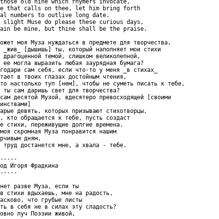
those old nine which rhymers invocate,

e that calls on thee, let him bring forth

al numbers to outlive long date.

 slight Muse do please these curious days,

ain be mine, but thine shall be the praise.

ожет моя Муза нуждаться в предмете для творчества,

 _жив_ [дышишь] ты, который наполняет мои стихи

 драгоценной темой, слишком великолепной,

 ее могла выразить любая заурядная бумага?

годари сам себя, если что-то у меня _в стихах_

тает в твоих глазах достойным чтения,

то настолько туп [нем], чтобы не суметь писать к тебе,

 ты сам даришь свет для творчества?

сам десятой Музой, вдесятеро превосходящей [своими

инствами]

арые девять, которых призывают стихотворцы,

, кто обращается к тебе, пусть создаст

е стихи, переживущие долгие времена.

моя скромная Муза понравится нашим

рчивым дням,

 труд достанется мне, а хвала - тебе.

-----

од Игоря Фрадкина

-----

нет разве Муза, если ты

в стихи вдыхаешь, мне на радость,

асково, что грубые листы

ть в себя не в силах эту сладость?

овно луч Поэзии живой,
