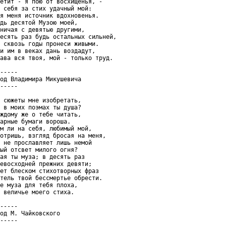
етит - я пою от восхищенья, -

 себя за стих удачный мой:

я меня источник вдохновенья.

дь десятой Музою моей,

ничая с девятью другими,

есять раз будь остальных сильней,

 сквозь годы пронеси живыми.

и им в веках дань воздадут,

ава вся твоя, мой - только труд.

-----

од Владимира Микушевича

-----

 сюжеты мне изобретать,

 в моих поэмах ты душа?

ждому же о тебе читать,

арные бумаги вороша.

м ли на себя, любимый мой,

отришь, взгляд бросая на меня,

 не прославляет лишь немой

ый отсвет милого огня?

ая ты муза; в десять раз

евосходней прежних девяти;

ет блеском стихотворных фраз

тель твой бессмертье обрести.

е муза для тебя плоха,

 величье моего стиха.

-----

од М. Чайковского

-----
