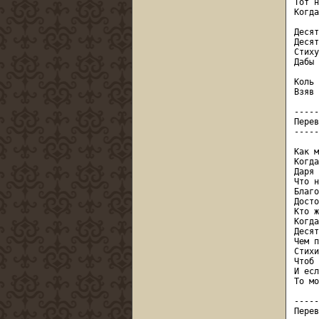
Тот н
Когда
Десят
Десят
Стиху
Дабы 
Коль 
Взяв 
-----
Перев
-----
Как м
Когда
Даря 
Что н
Благо
Досто
Кто ж
Когда
Десят
Чем п
Стихи
Чтоб 
И есл
То мо
-----
Перев