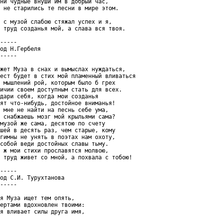
ни чудные внуши им в добрый час,

 не старились те песни в мире этом.

 с музой слабою стяжал успех и я,

 труд созданья мой, а слава вся твоя.

-----

од Н.Гербеля

-----

жет Муза в снах и вымыслах нуждаться,

ест будет в стих мой пламенный вливаться

 мышлений рой, которым было б грех

ичии своем доступным стать для всех.

дари себя, когда мои созданья

ят что-нибудь, достойное вниманья!

 мне не найти на песнь себе ума,

 снабжаешь мозг мой крыльями сама?

музой же сама, десятою по счету

шей в десять раз, чем старые, кому

гимны не унять в поэтах нам охоту,

собой веди достойных славы тьму.

 ж мои стихи прославятся молвою,

 труд живет со мной, а похвала с тобою!

-----

од С.И. Турухтанова

-----

я Муза ищет тем опять,

ертами вдохновлен твоими:

я вливает силы друга имя,
