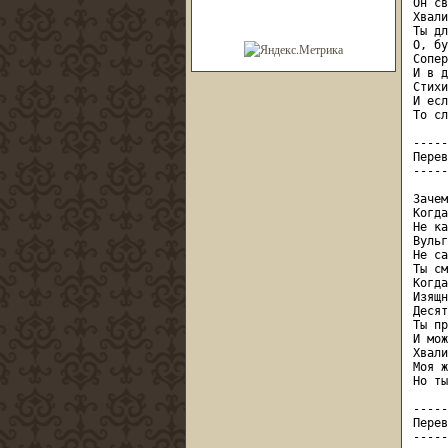
Он св
Хвали
Ты дл
О, бу
Сопер
И в д
Стихи
И есл
То сл
-----
Перев
-----
Зачем
Когда
Не ка
Вульг
Не са
Ты см
Когда
Изящн
Десят
Ты пр
И мож
Хвали
Моя ж
Но ты
-----
Перев
-----