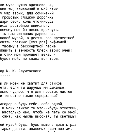
ли музе нужно вдохновенья,

жив ты, вливающий в мой стих

у чар твоих, для сочинений

 грошовых слишком дорогих?

дари себя, коль что-нибудь

исал достойное вниманья.

немому мог бы песнь вдохнуть,

 ты сам источник дарованья.

новой музой, в десять раз прелестней

евять прежних [муз для] рифмачей!

 твоему в бессмертной песне

лавить в вечность блеск твоих очей!

и стих мой проживет века, -

будет мой, но слава вся твоя.

-----

од К. К. Случевского

-----

ы ли моей не хватит для стихов

ета, если ты даруешь им дыханье,

лько чудное, что для простых листов

и тягостно такое содержанье?

агодарна будь себе, себе одной,

 в моих стихах ты что-нибудь отметишь,

 настолько нем, чтобы не петь со мной,

 сама, как мысль высокая, ты светишь?

ой музой будь, будь выше в десять раз

тарых девяти, знакомых всем поэтам,
