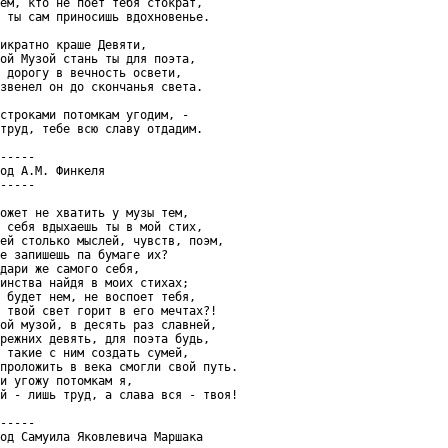
ем, кто не поет тебя стократ,

 ты сам приносишь вдохновенье.

икратно краше Девяти,

ой Музой стань ты для поэта,

 дорогу в вечность освети,

звенел он до скончанья света.

строками потомкам угодим, -

труд, тебе всю славу отдадим.

-----

од А.М. Финкеля

-----

ожет не хватить у музы тем,

 себя вдыхаешь ты в мой стих,

ей столько мыслей, чувств, поэм,

е запишешь па бумаге их?

дари же самого себя,

инства найдя в моих стихах;

 будет нем, не воспоет тебя,

 твой свет горит в его мечтах?!

ой музой, в десять раз славней,

режних девять, для поэта будь,

 такие с ним создать сумей,

проложить в века смогли свой путь.

и угожу потомкам я,

й - лишь труд, а слава вся - твоя!

-----

од Самуила Яковлевича Маршака
