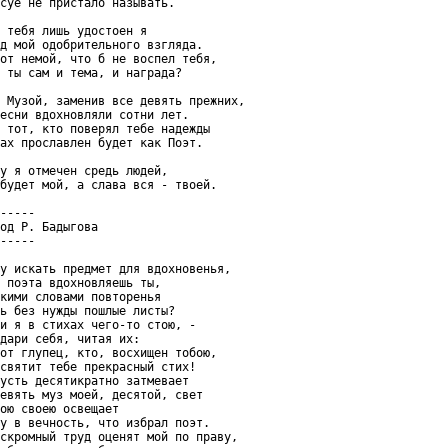
суе не пристало называть.

 тебя лишь удостоен я

д мой одобрительного взгляда.

от немой, что б не воспел тебя,

 ты сам и тема, и награда?

 Музой, заменив все девять прежних,

есни вдохновляли сотни лет.

 тот, кто поверял тебе надежды

ах прославлен будет как Поэт.

у я отмечен средь людей,

будет мой, а слава вся - твоей.

-----

од Р. Бадыгова

-----

у искать предмет для вдохновенья,

 поэта вдохновляешь ты,

кими словами повторенья

ь без нужды пошлые листы?

и я в стихах чего-то стою, -

дари себя, читая их:

от глупец, кто, восхищен тобою,

святит тебе прекрасный стих!

усть десятикратно затмевает

евять муз моей, десятой, свет

ою своею освещает

у в вечность, что избрал поэт.

скромный труд оценят мой по праву,
