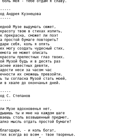
 боль моя - тебе отдам я славу.

-----

од Андрея Кузнецова

-----

едной Музе выдумать сюжет,

красоту твою в стихах излить,

к прекрасна, сможет ли поэт

а простой бумаге повторить?

дари себя, коль я опять

ех могу создать чудесный стих,

емота не может описать

красоты прелестных глаз твоих.

ой Музой будь и в десять раз

аснее известных девяти,

адости неси за часом час

ечности их сможешь превзойти.

ь ты согласна Музой стать моей,

и в хвале до окончанья дней.

-----

од С. Степанов

-----

ли Музе вдохновенья нет,

дышишь ты и мне на каждом шаге

ваешь столь возвышенный предмет,

алко мысль отдать простой бумаге?

благодари, - и коль богат,

тих всегда во всем - твое творенье.
