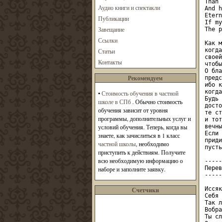
Than 
Аудио книги и спектакли
And h
Etern
Публикации
If my
Завещание
The p
Ссылки
Как м
когда
Статьи
своей
Контакты
чтобы
О бла
Рекомендуем
предс
ибо к
когда
•
Стоимость обучения в частной
Будь 
школе в СПб
. Обычно стоимость
досто
обучения зависит от уровня
те ст
программы, дополнительных услуг и
и тот
условий обучения. Теперь, когда вы
вечны
Если 
знаете, как зачислиться в 1 класс
приди
частной школы
, необходимо
пусть
приступить к действиям. Получите
всю необходимую информацию о
-----
Перев
наборе и заполните заявку.
-----
Иссяк
Счетчики
Себя 
Так л
Вобра
Ты сл