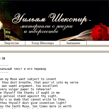
Творчество
Театр Шекспира
Завещание
 38
-----

нальный текст и его перевод

-----

an my Muse want subject to invent

 thou dost breathe, that pour'st into my verse

 own sweet argument, too excellent

very vulgar paper to rehearse?

e thyself the thanks if aught in me

y perusal stand against thy sight,

ho's so dumb that cannot write to thee,

thou thyself dost give invention light?

ou the tenth Muse, ten times more in worth
