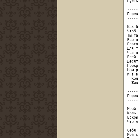
Пусть
-----
Перев
-----
Как б
Чтоб 
Ты та
Все н
Благо
Для т
Чья н
Всей 
Десят
Прекр
Нам р
И в в
  Кол
  Жив
-----
Перев
-----
Моей 
Коль 
Вскры
Что ж
Себя 
Мой с