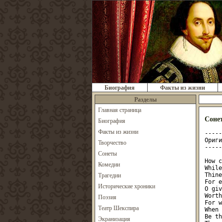
Биография
Факты из жизни
Разделы
Главная страница
Сонет
Биография
Факты из жизни
-----
Ориги
Творчество
-----
Сонеты
How c
Комедии
While
Трагедии
Thine
For e
Исторические хроники
О giv
Worth
Поэзия
For w
Театр Шекспира
When 
Be th
Экранизация