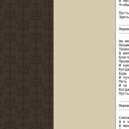
И пес
Чтобы
Пусть
Здесь
-----
Перев
-----
Не мо
Покам
Твоих
В вел
Благо
Прояв
И как
Когда
Будь 
И луч
Петь 
И за 
Когда
Пусть
-----
Перев
-----
Слепа
А я ч
В мен