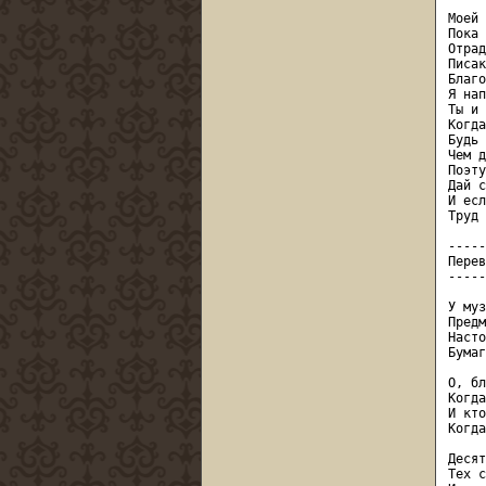
Моей 
Пока 
Отрад
Писак
Благо
Я нап
Ты и 
Когда
Будь 
Чем д
Поэту
Дай с
И есл
Труд 
-----
Перев
-----
У муз
Предм
Насто
Бумаг
О, бл
Когда
И кто
Когда
Десят
Тех с