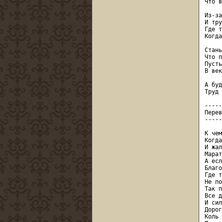
Что в
Из-за
И тру
Где т
Когда
Стань
Что п
Пусть
В век
А буд
Труд 
-----
Перев
-----
К чем
Когда
И жал
Марат
А есл
Благо
Где т
Не по
Так п
Все д
И сил
Дорог
Коль 