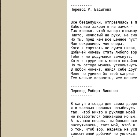
----------

Перевод Р. Бадыгова

----------

Все безделушки, отправляясь в п
Заботливо закрыл я на замок -

Так крепко, чтоб запоры отомкнут
Никто, нечистый на руку, не смог
Но ты, пред кем все ценное пуст
Мое сокровище, моя опора,

Кого я спрятать не сумел никак,

Добычей можешь стать любого вора
Тебя я не додумался замкнуть,

Хотя в груди есть место потайное
Но ты оттуда можешь ускользнуть

В любой момент, найдя себе друг
Меня не удивил бы твой каприз:

Тем меньше верность, чем ценнее
----------

Перевод Роберт Винонен

----------

В канун отъезда для своих дверей
я о засовах прочных позабочусь -
так, чтоб никто о рухляди моей

не позаботился ближайшей ночью.

А ты, моя печаль, ты больше всех
заслуживаешь, свет мой, чтоб я 
о том, чтоб вор, надеясь на усп
совсем иной добычей не увлекся.
