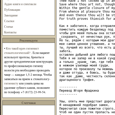
Thee have I not locked up in an
Аудио книги и спектакли
Save where thou art not, though
Within the gentle closure of my
Публикации
From whence at pleasure thou ma
Завещание
And even thence thou wilt be st
For truth proves thievish for a
Ссылки
Как я заботился, когда отправля
Статьи
поместить каждую безделицу под 
Контакты
чтобы для моей пользы она остал
_сохранить_ от нечестных рук, п
Рекомендуем
Но ты, рядом с которым мои драг
мое самое ценное утешение, а те
ты, лучший из всего, что есть д
•
Кто такой врач-гигиенист
забота,

стоматологический?
. Если пациент
оставлен добычей для любого пош
использует протезы, брекеты и
Тебя я не запер ни в какой сунд
другие ортодонтические конструкции,
а только _храню_ там, где тебя 
то профессиональную гигиену
в нежном узилище моей груди,

которое по произволу ты можешь 
полости рта необходимо проводить
и даже оттуда, я боюсь, ты буде
чаще — каждые 1,5-2 месяца. Чтобы
так как _даже_ честность склонн
записаться на прием к стоматологу-
драгоценного трофея.

гигиенисту
или узнать цены на
----------

удаление зубного камня, позвоните
Перевод Игоря Фрадкина

по телефону +7 (8172) 23-99-54.
----------

Увы, опять мне предстоит дорога.
Счетчики
Я ненадежней подобрал замок,

Пересчитал свои пожитки строго,

Чтоб ни один пустяк пропасть не