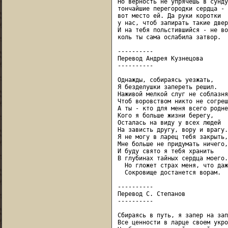
Но верность не упрячешь в сунду
тончайшие перегородки сердца -

вот место ей. Да руки коротки

у нас, чтоб запирать такие двер
И на тебя польстившийся - не вор
коль ты сама ослабила затвор.

----------

Перевод Андрея Кузнецова

----------

Однажды, собираясь уезжать,

Я безделушки запереть решил.

Наживой мелкой слуг не соблазня
Чтоб воровством никто не согреш
А ты - кто для меня всего родней
Кого я больше жизни берегу,

Осталась на виду у всех людей

На зависть другу, вору и врагу.

Я не могу в ларец тебя закрыть,

Мне больше не придумать ничего,

И буду свято я тебя хранить

В глубинах тайных сердца моего.

  Но гложет страх меня, что даж
  Сокровище достанется ворам.

----------

Перевод С. Степанов

----------

Сбираясь в путь, я запер на запо
Все ценности в ларце своем укро