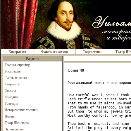
Биография
Факты из жизни
Творчество
Театр Ше
Разделы
Главная страница
Сонет 48
Биография
Факты из жизни
----------

Оригинальный текст и его перевод
Творчество
----------

Сонеты
How careful was I, when I took 
Комедии
Each trifle under truest bars t
Трагедии
That to my use it might un-used
From hands of falsehood, in sur
Исторические хроники
But thou, to whom my jewels tri
Most worthy comfort, now my gre
Поэзия
Театр Шекспира
Thou best of dearest, and mine 
Art left the prey of every vulg
Экранизация