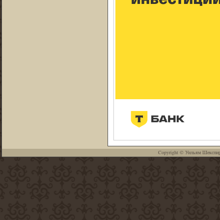
Copyright ©
Уильям Шекспи