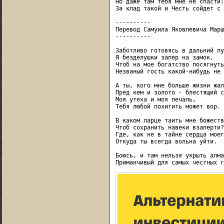
Но даже там тебя мне не спасти:

За клад такой и Честь сойдет с 
----------

Перевод Самуила Яковлевича Марш
----------

Заботливо готовясь в дальний пу
Я безделушки запер на замок,

Чтоб на мое богатство посягнуть

Незваный гость какой-нибудь не 
А ты, кого мне больше жизни жаль
Пред кем и золото - блестящий с
Моя утеха и моя печаль,

Тебя любой похитить может вор.

В каком ларце таить мне божество
Чтоб сохранить навеки взаперти?

Где, как не в тайне сердца моего
Откуда ты всегда вольна уйти.

Боюсь, и там нельзя укрыть алмаз