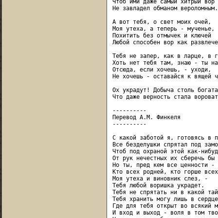
Чтоб ими даже самый хитрый вор

Не завладел обманом вероломным.

А вот тебя, о свет моих очей,

Моя утеха, а теперь - мученье,

Похитить без отмычек и ключей

Любой способен вор как развлече
Тебя не запер, как в ларце, в г
Хоть нет тебя там, знаю - ты на
Отсюда, если хочешь, - уходи,

Не хочешь - оставайся к вящей ч
Ох украдут! Добыча столь богата,
Что даже верность стала воровата
----------

Перевод А.М. Финкеля

----------

С какой заботой я, готовясь в п
Все безделушки спрятал под замок
Чтоб под охраной этой как-нибудь
От рук нечестных их сберечь бы 
Но ты, пред кем все ценности - 
Кто всех родней, кто горше всех
Моя утеха и виновник слез, -

Тебя любой воришка украдет.

Тебя не спрятать ни в какой тай
Тебя хранить могу лишь в сердце
Где для тебя открыт во всякий ми
И вход и выход - воля в том твоя