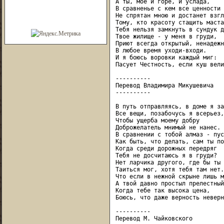
А ты, мое и горе, и услада,

В сравненье с кем все ценности 
Не спрятан мною и достанет взгл
Тому, кто красоту стащить мастак
Тебя нельзя замкнуть в сундук д
Твое жилище - у меня в груди,

Приют всегда открытый, ненадежн
В любое время уходи-входи.

И я боюсь воровки каждый миг:

Пасует Честность, если куш велик
----------

Перевод Владимира Микушевича

----------

В путь отправляясь, в доме я за
Все вещи, позабочусь я всерьез,

Чтобы ущерба моему добру

Доброжелатель мнимый не нанес.

В сравнении с тобой алмаз - пус
Как быть, что делать, сам ты по
Когда среди дорожных передряг

Тебя не досчитаюсь я в груди?

Нет ларчика другого, где бы ты

Таиться мог, хотя тебя там нет.

Что если в нежной скрыне лишь м
А твой давно простыл прелестный
Когда тебе так высока цена,

Боюсь, что даже верность неверна
----------

Перевод М. Чайковского
