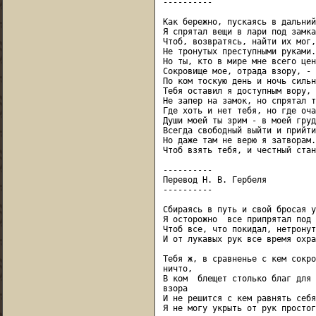
----------

Как бережно, пускаясь в дальний
Я спрятал вещи в лари под замка
Чтоб, возвратясь, найти их мог,
Не тронутых преступными руками.

Но ты, кто в мире мне всего цен
Сокровище мое, отрада взору, -

По ком тоскую день и ночь сильн
Тебя оставил я доступным вору,

Не запер на замок, но спрятал т
Где хоть и нет тебя, но где очам
Души моей ты зрим - в моей груд
Всегда свободный выйти и прийти
Но даже там не верю я затворам.

Чтоб взять тебя, и честный стан
----------

Перевод Н. В. Гербеля

----------

Сбираясь в путь и свой бросая у
Я осторожно  все припрятал под 
Чтоб все, что покидал, нетронут
И от лукавых рук все время охра
Тебя ж, в сравненье с кем сокро
ничто,

В ком  блещет столько благ для 
взора

И не решится с кем равнять себя
Я не могу укрыть от рук простог