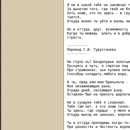
Я ни в какой тебя не заключал т
За вычетом того, где твой не бл
Хоть знаю, что он здесь - в гру
таится,

Откуда волен ты уйти и вновь яв
Но и оттуда, друг, возможность 
Когда ты можешь  влить и в добр
страсть.

----------

Перевод С.И. Турухтанова

----------

Не глупо ль? Безделушки золотые,
Пускаясь в путь, я спрятал под 
При стражниках, чьи кулаки литые
Способны охладить любого вора,

А ты, пред кем мои брильянты - 
Моя незаживающая рана,

Отрада дней, ласкающая взор,

Оставлен был на прихоть шарлата
Не в сундуке тебя я схоронил.

Тебя там нет, я это знаю точно:

Ты здесь, где сердце - у меня в
Откуда выход не заказан, впрочем
Ты и оттуда пропадешь когда-то:

При ценностях и Честность воров