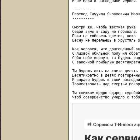
И не бери в наследники червей.

----------

Перевод Самуила Яковлевича Марш
----------

Смотри же, чтобы жесткая рука

Седой зимы в саду не побывала,

Пока не соберешь цветов, пока

Весну не перельешь в хрусталь ф
Как человек, что драгоценный вк
С лихвой обильной получил обрат
Себя себе вернуть ты будешь рад

С законной прибылью десятикратн
Ты будешь жить на свете десять 
Десятикратно в детях повторенный
И вправе будешь в свой последни
Торжествовать над смертью покор
Ты слишком щедро одарен судьбой,