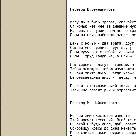
----------

Перевод В.Бенедиктова

----------

Могу ль я быть здоров, спокойст
От ночью нет мне за дневные муки
На день грядущий сном не подкре
Днем на ночь наберешь запас тос
День с ночью - два врага, друг 
Союзно мне вредить друг другу т
Днем мучусь я с тобой, а ночью 
Днем - труд свидания, а ночью -
Дню серому я льщу: я говорю, чт
Тобою освещен, тобою изукрашен.

Я ночи также льщу: когда угрюм 
Ее беззвездный вид, - твержу, ч
Блестит светилами очей твоих, а
Твои мне портят дни и отравляют
----------

Перевод М. Чайковского

----------

Не дай зиме жестокой извести

Твой аромат весенний. Влей же с
В какой-нибудь фиал, дай нарасти
Сокровищу красы до дней ненастья
И не считай такой прирост запре