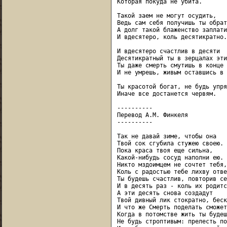
Которая покуда не убита.

Такой заем не могут осудить,

Ведь сам себя получишь ты обрат
А долг такой блаженство заплати
И вдесятеро, коль десятикратно.

И вдесятеро счастлив в десяти

Десятикратный ты в зерцалах этих
Ты даже смерть смутишь в конце 
И не умрешь, живым оставшись в 
Ты красотой богат, не будь упрям
Иначе все достанется червям.

----------

Перевод А.М. Финкеля

----------

Так не давай зиме, чтобы она

Твой сок сгубила стужею своею.

Пока краса твоя еще сильна,

Какой-нибудь сосуд наполни ею.

Никто мздоимцем не сочтет тебя,

Коль с радостью тебе лихву отве
Ты будешь счастлив, повторив се
И в десять раз - коль их родитс
А эти десять снова создадут

Твой дивный лик стократно, беск
И что же Смерть поделать сможет
Когда в потомстве жить ты будеш
Не будь строптивым: прелесть по