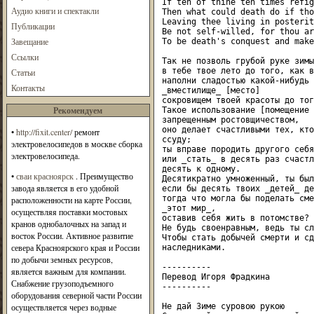
If ten of thine ten times refig
Аудио книги и спектакли
Then what could death do if tho
Leaving thee living in posterity
Публикации
Be not self-willed, for thou ar
Завещание
To be death's conquest and make
Ссылки
Так не позволь грубой руке зимы
в тебе твое лето до того, как в
Статьи
наполни сладостью какой-нибудь 
Контакты
_вместилище_ [место]

сокровищем твоей красоты до тог
Рекомендуем
Такое использование [помещение 
запрещенным ростовщичеством,

оно делает счастливыми тех, кто
•
http://fixit.center/
ремонт
ссуду;

электровелосипедов в москве сборка
ты вправе породить другого себя

электровелосипеда.
или _стать_ в десять раз счастл
десять к одному.

•
сваи красноярск
. Преимущество
Десятикратно умноженный, ты был
завода является в его удобной
если бы десять твоих _детей_ де
тогда что могла бы поделать сме
расположенности на карте России,
_этот мир_,

осуществляя поставки мостовых
оставив себя жить в потомстве?

кранов однобалочных на запад и
Не будь своенравным, ведь ты сл
восток России. Активное развитие
Чтобы стать добычей смерти и сд
севера Красноярского края и России
наследниками.

по добычи земных ресурсов,
----------

является важным для компании.
Перевод Игоря Фрадкина

Снабжение грузоподъемного
----------

оборудования северной части России
осуществляется через водные
Не дай Зиме суровою рукою
