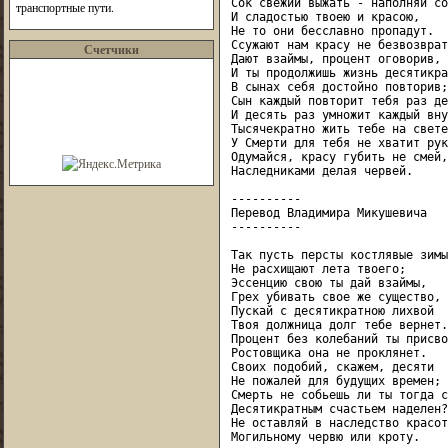
Сок свежий выжать - наполняй со
транспортные пути.
И сладостью твоею и красою,

Не то они бесславно пропадут.

Ссужают нам красу не безвозврат
Счетчики
Дают взаймы, процент оговорив,

И ты продолжишь жизнь десятикра
В сынах себя достойно повторив;

Сын каждый повторит тебя раз де
И десять раз умножит каждый вну
Тысячекратно жить тебе на свете:
У Смерти для тебя не хватит рук.
Одумайся, красу губить не смей,

Наследниками делая червей.

----------

Перевод Владимира Микушевича

----------

Так пусть персты костлявые зимы

Не расхищают лета твоего;

Эссенцию свою ты дай взаймы,

Грех убивать свое же существо,

Пускай с десятикратною лихвой

Твоя должница долг тебе вернет.

Процент без колебаний ты присвой
Ростовщика она не проклянет.

Своих подобий, скажем, десяти

Не пожалей для будущих времен;

Смерть не собьешь ли ты тогда с
Десятикратным счастьем наделен?

Не оставляй в наследство красоту
Могильному червю или кроту.
