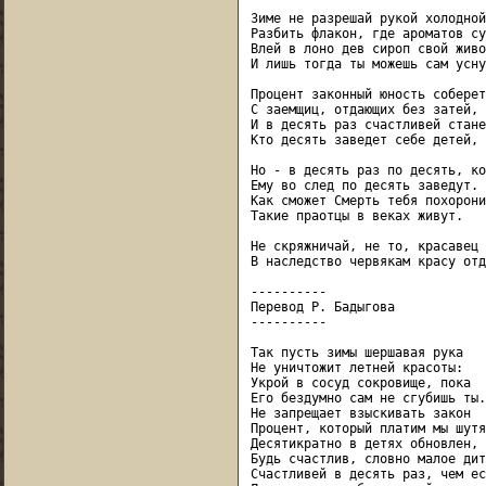
Зиме не разрешай рукой холодной

Разбить флакон, где ароматов су
Влей в лоно дев сироп свой живо
И лишь тогда ты можешь сам усну
Процент законный юность соберет

С заемщиц, отдающих без затей,

И в десять раз счастливей стане
Кто десять заведет себе детей,

Но - в десять раз по десять, ко
Ему во след по десять заведут.

Как сможет Смерть тебя похорони
Такие праотцы в веках живут.

Не скряжничай, не то, красавец 
В наследство червякам красу отд
----------

Перевод Р. Бадыгова

----------

Так пусть зимы шершавая рука

Не уничтожит летней красоты:

Укрой в сосуд сокровище, пока

Его бездумно сам не сгубишь ты.

Не запрещает взыскивать закон

Процент, который платим мы шутя 
Десятикратно в детях обновлен,

Будь счастлив, словно малое дитя
Счастливей в десять раз, чем ес