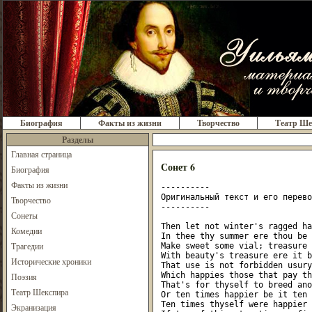
Биография
Факты из жизни
Творчество
Театр Ше
Разделы
Главная страница
Сонет 6
Биография
Факты из жизни
----------

Оригинальный текст и его перевод
Творчество
----------

Сонеты
Then let not winter's ragged ha
Комедии
In thee thy summer ere thou be 
Трагедии
Make sweet some vial; treasure 
With beauty's treasure ere it b
Исторические хроники
That use is not forbidden usury

Which happies those that pay th
Поэзия
That's for thyself to breed ano
Театр Шекспира
Or ten times happier be it ten 
Ten times thyself were happier 
Экранизация