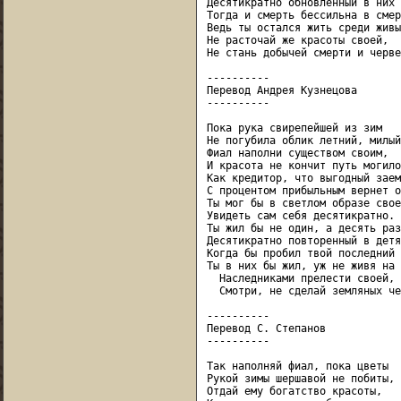
Десятикратно обновленный в них -
Тогда и смерть бессильна в смер
Ведь ты остался жить среди живых
Не расточай же красоты своей,

Не стань добычей смерти и червей
----------

Перевод Андрея Кузнецова

----------

Пока рука свирепейшей из зим

Не погубила облик летний, милый,
Фиал наполни существом своим,

И красота не кончит путь могилой
Как кредитор, что выгодный заем

С процентом прибыльным вернет о
Ты мог бы в светлом образе своем
Увидеть сам себя десятикратно.

Ты жил бы не один, а десять раз,
Десятикратно повторенный в детях
Когда бы пробил твой последний 
Ты в них бы жил, уж не живя на 
  Наследниками прелести своей,

  Смотри, не сделай земляных че
----------

Перевод С. Степанов

----------

Так наполняй фиал, пока цветы

Рукой зимы шершавой не побиты, -
Отдай ему богатство красоты,
