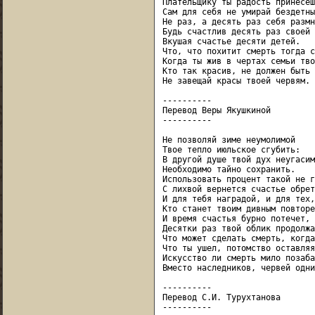
Плательщику ты радость принесешь
Сам для себя не умирай бездетным
Не раз, а десять раз себя размн
Будь счастлив десять раз своей 
Вкушая счастье десяти детей.

Что, что похитит смерть тогда с
Когда ты жив в чертах семьи тво
Кто так красив, не должен быть 
Не завещай красы твоей червям.

----------

Перевод Веры Якушкиной

----------

Не позволяй зиме неумолимой

Твое тепло июльское сгубить:

В другой душе твой дух неугасимы
Необходимо тайно сохранить.

Использовать процент такой не г
С лихвой вернется счастье обрет
И для тебя наградой, и для тех,

Кто станет твоим дивным повторе
И время счастья бурно потечет,

Десятки раз твой облик продолжая
Что может сделать смерть, когда
Что ты ушел, потомство оставляя?
Искусство ли смерть мило позаба
Вместо наследников, червей одни
----------

Перевод С.И. Турухтанова

----------
