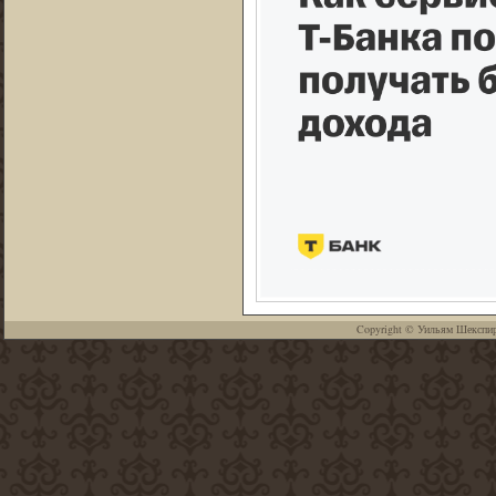
Copyright ©
Уильям Шекспи