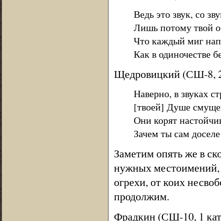
Ведь это звук, со зв
Лишь потому твой о
Что каждый миг напо
Как в одиночестве бе
Щедровицкий (СШ-8, 2
Наверно, в звуках с
[твоей] Душе смуще
Они корят настойчив
Зачем ты сам доселе
Заметим опять же в ск
нужных местоимений, 
огрехи, от коих несво
продолжим.
Фрадкин (СШ-10, 1 кат