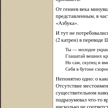
От гениев века минув
представленным, в час
«Азбука».
И тут не потребовалис
(2 катрен) в переводе
Ты — молодое украш
Глашатай вешних кра
Но сам, скупец и вм
Себя в бутоне схоро
Непонятно одно: о как
Отсутствие местоимени
существительном навод
подразумевал что-то вр
нисколько не соответс