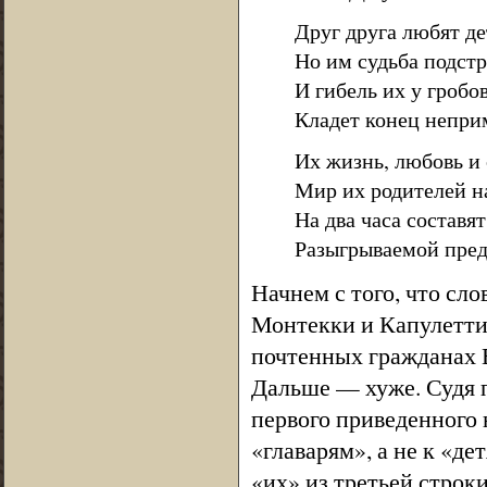
Друг друга любят де
Но им судьба подстр
И гибель их у гробо
Кладет конец непри
Их жизнь, любовь и с
Мир их родителей н
На два часа составя
Разыгрываемой пред
Начнем с того, что сло
Монтекки и Капулетти 
почтенных гражданах В
Дальше — хуже. Судя п
первого приведенного 
«главарям», а не к «де
«их» из третьей строк