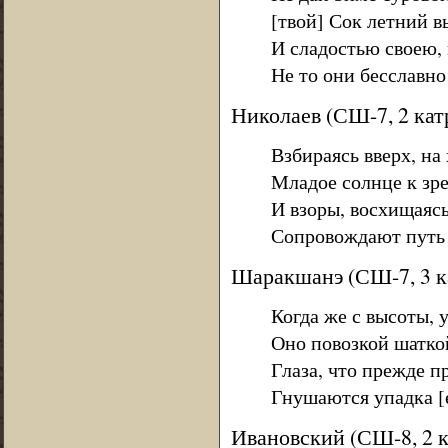
[твой] Сок летний в
И сладостью своею, 
Не то они бесславно
Николаев (СШ-7, 2 кат
Взбираясь вверх, на
Младое солнце к зре
И взоры, восхищаясь
Сопровождают путь 
Шаракшанэ (СШ-7, 3 к
Когда же с высоты, у
Оно повозкой шаткой
Глаза, что прежде п
Гнушаются упадка [е
Ивановский (СШ-8, 2 к