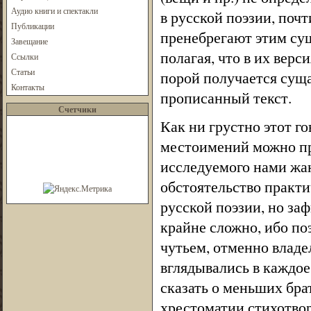
Аудио книги и спектакли
в русской поэзии, поч
Публикации
пренебрегают этим су
Завещание
полагая, что в их верс
Ссылки
Статьи
порой получается сущ
Контакты
прописанный текст.
Счетчики
Как ни грустно этот г
местоимений можно пр
исследуемого нами жан
обстоятельство практи
русской поэзии, но за
крайне сложно, ибо по
чутьем, отменно влад
вглядывались в каждое 
сказать о меньших бр
хрестоматии стихотво