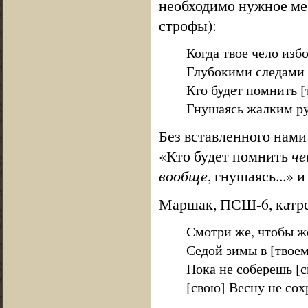
необходимо нужное ме
строфы):
Когда твое чело изб
Глубокими следами 
Кто будет помнить [
Гнушаясь жалким р
Без вставленного нами
«Кто будет помнить
че
вообще
, гнушаясь...» и 
Маршак, ПСШ-6, катре
Смотри же, чтобы ж
Седой зимы в [твоем
Пока не соберешь [с
[свою] Весну не сох