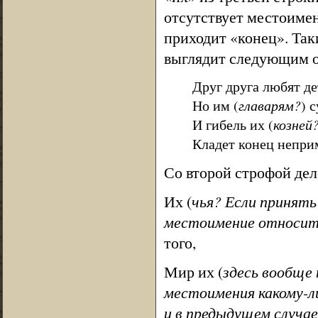
отсутствует местоиме
приходит «конец». Та
выглядит следующим 
Друг друга любят де
Но им (
главарям?
) 
И гибель их (
козней
Кладет конец непри
Со второй строфой дел
Их (
чья? Если принят
местоимение относитс
того,
Мир их (
здесь вообще
местоимения какому-
и в предыдущем случае