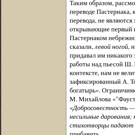
Таким образом, рассм
переводе Пастернака, 
перевода, не являются
открывающие первый и
Пастернаком небрежно,
сказали,
левой ногой
, 
придавал им никакого 
работы над пьесой Ш. 
контексте, нам не вел
зафиксированный А. Т
богатырь». Ограничимс
М. Михайлова «"Фауст".
«
Добросовестность — в
несильные дарования; 
стихотворцы падают о
прибавить.