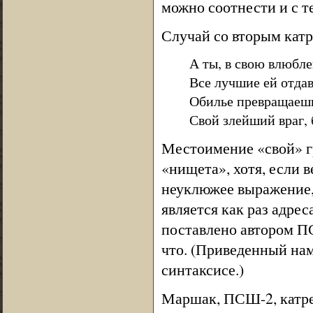
можно соотнести и с т
Случай со вторым катр
А ты, в свою влюбл
Все лучшие ей отдав
Обилье превращаеш
Свой злейший враг,
Местоимение «свой» г
«нищета», хотя, если 
неуклюжее выражение, 
является как раз адрес
поставлено автором ПС
что. (Приведенный нам
синтаксисе.)
Маршак, ПСШ-2, катрен