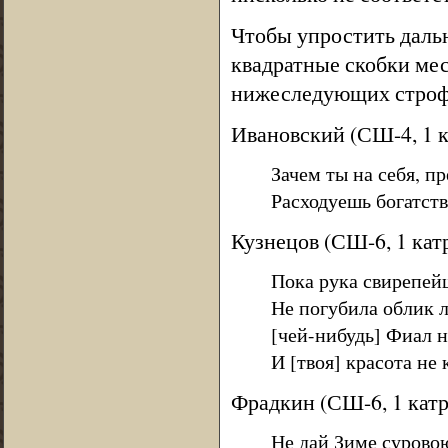
Чтобы упростить дальн
квадратные скобки мес
нижеследующих строф
Ивановский (СШ-4, 1 к
Зачем ты на себя, п
Расходуешь богатств
Кузнецов (СШ-6, 1 катр
Пока рука свирепей
Не погубила облик 
[чей-нибудь] Фиал 
И [твоя] красота не
Фрадкин (СШ-6, 1 катр
Не дай Зиме сурово