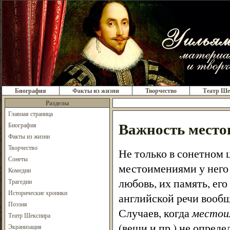
Биография
Факты из жизни
Творчество
Театр Ше
Разделы
Главная страница
Важность мест
Биография
Факты из жизни
Творчество
Не только в сонетном 
Сонеты
местоимениями у него в
Комедии
любовь, их память, его 
Трагедии
Исторические хроники
английской речи вообщ
Поэзия
Случаев, когда
местои
Театр Шекспира
(вещи и пр.) не опреде
Экранизация