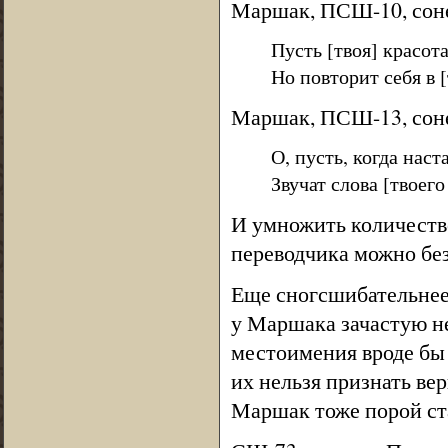
Маршак, ПСШ-10, сон
Пусть [твоя] красот
Но повторит себя в 
Маршак, ПСШ-13, сон
О, пусть, когда наст
Звучат слова [твоего
И умножить количеств
переводчика можно без
Еще сногсшибательнее
у Маршака зачастую н
местоимения вроде бы 
их нельзя признать ве
Маршак тоже порой ст