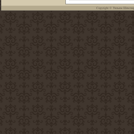
Copyright ©
Уильям Шекспи