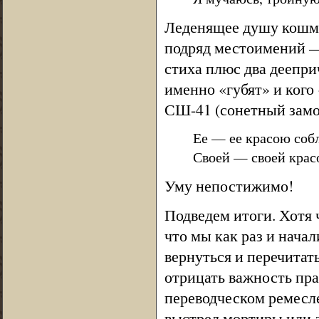
Леденящее душу кошма
подряд местоимений —
стиха плюс два деепри
именно «губят» и кого
СШ-41 (сонетный замо
Ее — ее красою соб
Своей — своей крас
Уму непостижимо!
Подведем итоги. Хотя ч
что мы как раз и нача
вернуться и перечитать
отрицать важность пр
переводческом ремесле
выстрел мортиры или 