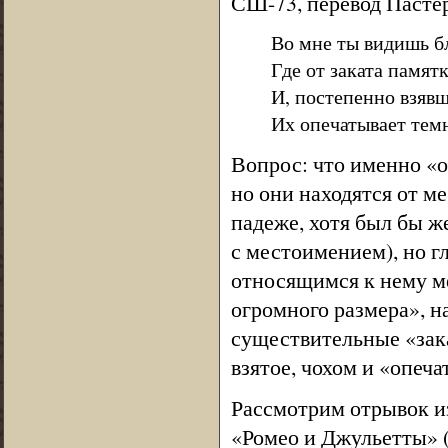
СШ-73, перевод Пасте
Во мне ты видишь б
Где от заката памятк
И, постепенно взявш
Их опечатывает тем
Вопрос: что именно «
но они находятся от м
падеже, хотя был бы 
с местоимением), но г
относящимся к нему м
огромного размера», 
существительные «зака
взятое, чохом и «опеч
Рассмотрим отрывок и
«Ромео и Джульетты» (