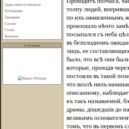
Проходитъ полчаса, ча
Аудио книги и спектакли
толпу людей, вперивши
Публикации
по ихъ оживленнымъ же
Завещание
Ссылки
произошло нѣчто замѣ
Статьи
посыпался съ неба цѣл
Контакты
въ безплодномъ ожидан
Счетчики
лицъ, ее составляющихъ
было, что всѣ они был
которые, проходя через
постояли въ такой пози
что возлѣ нихъ начинае
описанному, наблюдает
къ такъ называемой, б
драмы, дошедшія до на
великимъ основателемъ
томъ, что въ первомъ 