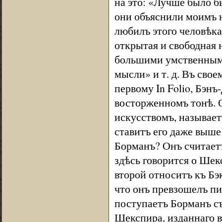
на это: «Лучше было б
они объяснили моимъ 
любилъ этого человѣка 
открытая и свободная 
большими умственными
мысли» и т. д. Въ сво
первому In Folio, Бэн
восторженномъ тонѣ. О
искусствомъ, называет
ставитъ его даже выше
Борманъ? Онъ считаетъ
здѣсь говорится о Шек
второй относитъ къ Бэ
что онъ превзошелъ пи
поступаетъ Борманъ съ
Шекспира, изданнаго в