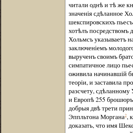
читали однѣ и тѣ же к
значенія сдѣланное Хо
шекспировскихъ пьесъ 
хотѣлъ посредствомъ д
Хольмсъ указываетъ на
заключеніемъ молодого
вырученъ своимъ брат
симпатичное лицо пье
оживила начинавшій бы
теоріи, и заставила п
разсчету, сдѣланному
и Европѣ 255 брошюръ 
добрыя двѣ трети прин
Эппльтона Моргана
, 
2
доказать, что имя Ше