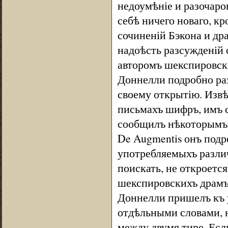
недоумѣніе и разочаро
себѣ ничего новаго, к
сочиненій Бэкона и др
надоѣсть разсужденій 
авторомъ шекспировск
Доннелли подробно раз
своему открытію. Извѣ
письмахъ шифръ, имъ 
сообщилъ нѣкоторымъ 
De Augmentis онъ подр
употребляемыхъ разли
поискать, не откроется
шекспировскихъ драмъ?
Доннелли пришелъ къ 
отдѣльными словами, 
между двумя тире. Есл