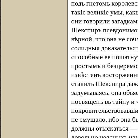
подъ гнетомъ королевск
такіе великіе умы, как
они говорили загадкам
Шекспиръ псевдонимомъ
вѣрной, что она не со
солидныя доказательст
способные ее пошатнут
простымъ и безцеремо
извѣстенъ восторженн
ставилъ Шекспира даж
задумываясь, она объя
посвященъ въ тайну и 
покровительствовавших
не смущало, ибо она б
должны отыскаться — и
довольно неясныхъ нам