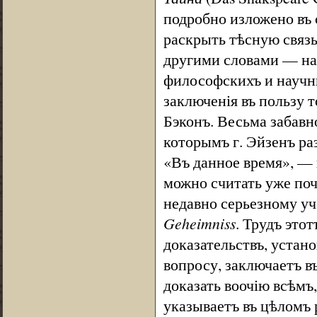
подробно изложено въ 
раскрыть тѣсную связ
другими словами — на
философскихъ и научн
заключенія въ пользу 
Бэконъ. Весьма забавн
которымъ г. Эйзенъ ра
«Въ данное время», — 
можно считать уже по
недавно серьезному у
Geheimniss
. Трудъ это
доказательствъ, устан
вопросу, заключаетъ в
доказать воочію всѣмъ
указываетъ въ цѣломъ