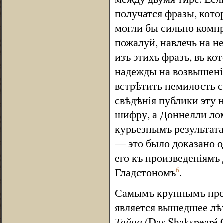
получатся фразы, кото
могли бы сильно компр
пожалуй, навлечь на н
изъ этихъ фразъ, въ ко
надежды на возвышеніе
встрѣтить немилость 
свѣдѣнія публики эту 
шифру, а Доннелли лом
курьезнымъ результат
— это было доказано 
его къ произведеніямъ
Гладстономъ
.
6
Самымъ крупнымъ прод
является вышедшее лѣ
Тайна
(Das Shakspearé 