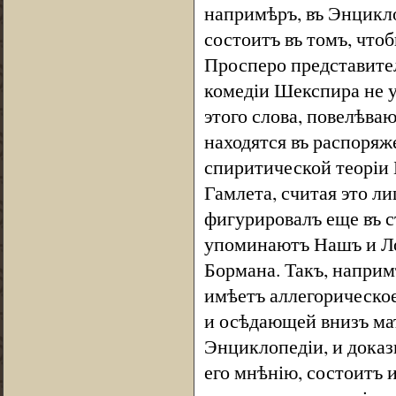
напримѣръ, въ Энцикло
состоитъ въ томъ, что
Просперо представител
комедіи Шекспира не 
этого слова, повелѣва
находятся въ распоряж
спиритической теоріи 
Гамлета, считая это лиц
фигурировалъ еще въ 
упоминаютъ Нашъ и Ло
Бормана. Такъ, напримѣ
имѣетъ аллегорическое 
и осѣдающей внизъ мат
Энциклопедіи, и доказ
его мнѣнію, состоитъ и