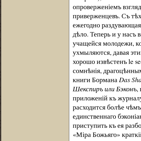
опроверженіемъ взгляд
приверженцевъ. Съ тѣх
ежегодно раздувающая 
дѣло. Теперь и у насъ
учащейся молодежи, к
ухмыляются, давая эти
хорошо извѣстенъ le sec
сомнѣнія, драгоцѣнным
книги Бормана
Das Sha
Шекспиръ или Бэконъ
,
приложеній къ журна
расходится болѣе чѣмъ
единственнаго бэконіа
приступить къ ея разб
«Міра Божьяго» краткі