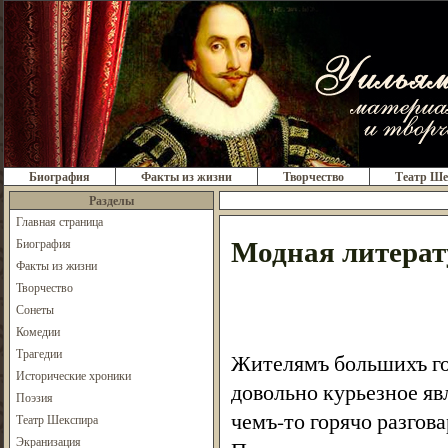
Биография
Факты из жизни
Творчество
Театр Ше
Разделы
Главная страница
Модная литерат
Биография
Факты из жизни
Творчество
Сонеты
Комедии
Трагедии
Жителямъ большихъ гор
Исторические хроники
довольно курьезное яв
Поэзия
чемъ-то горячо разго
Театр Шекспира
Экранизация