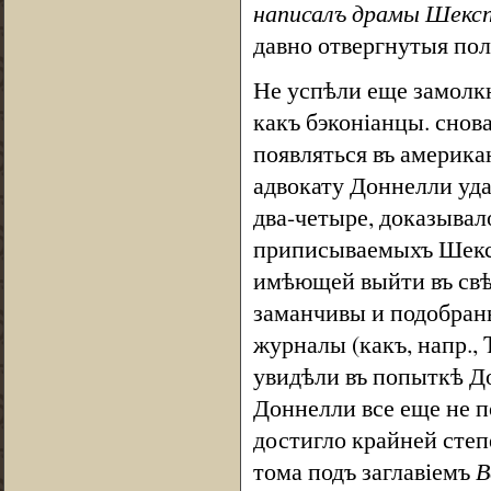
написалъ драмы Шекс
давно отвергнутыя пол
Не успѣли еще замолкн
какъ бэконіанцы. снова
появляться въ америка
адвокату Доннелли уда
два-четыре, доказывал
приписываемыхъ Шекс
имѣющей выйти въ свѣ
заманчивы и подобраны
журналы (какъ, напр., 
увидѣли въ попыткѣ До
Доннелли все еще не п
достигло крайней степ
тома подъ заглавіемъ
В