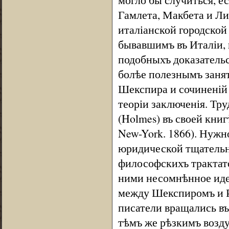
Гамлета, Макбета и Ли
италіанской городской
бывавшимъ въ Италіи, 
подобныхъ доказательс
болѣе полезнымъ заня
Шекспира и сочиненій 
теоріи заключенія. Тр
(Holmes) въ своей кни
New-York. 1866). Нужн
юридической тщательн
философскихъ трактат
ними несомнѣнное идей
между Шекспиромъ и Р
писатели вращались въ
тѣмъ же рѣзкимъ возду