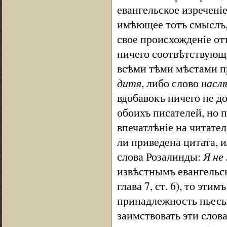
евангельское изреченіе
имѣющее тотъ смыслъ,
свое происхожденіе от
ничего соотвѣтствующа
всѣми тѣми мѣстами пр
дитя
, либо слово
насл
вдобавокъ ничего не д
обоихъ писателей, но
впечатлѣніе на читате
ли приведена цитата, 
слова Розалинды:
Я не
извѣстнымъ евангельс
глава 7, ст. 6), то эт
принадлежность пьесы
заимствовать эти слов