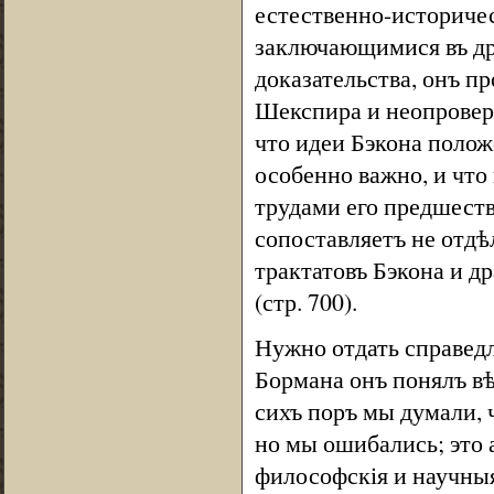
естественно-историчес
заключающимися въ др
доказательства, онъ п
Шекспира и неопровер
что идеи Бэкона полож
особенно важно, и что
трудами его предшестве
сопоставляетъ не отдѣ
трактатовъ Бэкона и д
(стр. 700).
Нужно отдать справедл
Бормана онъ понялъ вѣ
сихъ поръ мы думали,
но мы ошибались; это 
философскія и научныя