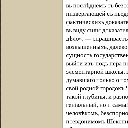
въ послѣднемъ съ безс
низвергающей съ пьеде
фактическихъ доказате
въ виду силы доказате
дѣло», — спрашиваетъ
возвышенныхъ, далекоо
сущность государствен
выйти изъ-подъ пера п
элементарной школы, 
думавшаго только о то
свой родной городокъ
такой глубины, и разн
геніальный, но и самы
человѣкомъ, безспорно
псевдонимомъ Шекспира