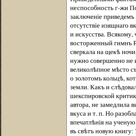
неспособность г-жи По
заключеніе приведемъ 
отсутствіе изящнаго вк
и искусства. Всякому,
восторженный гимнъ Ро
сверкала на щекѣ ночи, 
нужно совершенно не и
великолѣпное мѣсто съ
о золотомъ кольцѣ, кот
земли. Какъ и слѣдова
шекспировской критики
автора, не замедлила в
вкуса и т. п. Но разоб
впечатлѣнія на ученую
въ свѣтъ новую книгу: