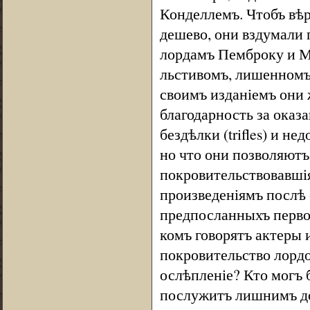
Конделлемъ. Чтобъ вѣр
дешево, они вздумали 
лордамъ Пемброку и М
льстивомъ, лишенномъ 
своимъ изданіемъ они
благодарность за оказ
бездѣлки (trifles) и 
но что они позволяютъ 
покровительствовавшія
произведеніямъ послѣ е
предпосланныхъ перво
комъ говорятъ актеры 
покровительство лордо
ослѣпленіе? Кто могъ 
послужитъ лишнимъ д