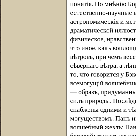
понятія. По мнѣнію Бо
естественно-научные 
астрономическія и мете
драматической иллюстр
физическое, нравствен
что иное, какъ воплощ
вѣтровъ, при чемъ вес
сѣвернаго вѣтра, а лѣ
то, что говорится у Б
всемогущій волшебникъ
— образъ, придуманны
силъ природы. Послѣдн
снабжены одними и тѣ
могуществомъ. Панъ и
волшебный жезлъ; Пан
бородой; такимъ же из