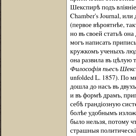
Шекспирѣ подъ вліяніе
Chamber's Journal, ил
(первое вѣроятнѣе, так
но въ своей статьѣ он
могъ написать припис
кружкомъ ученыхъ люде
она развила въ цѣлую 
Философія пьесъ Шекс
unfolded L. 1857). По
дошла до насъ въ двух
и въ формѣ драмъ, пр
себѣ грандіозную сист
болѣе удобнымъ излож
было нельзя, потому ч
страшныя политическі