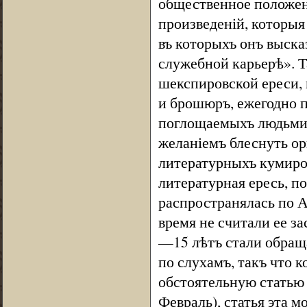
общественное положені
произведеній, которыя 
въ которыхъ онъ выска
служебной карьерѣ». Т
шекспировской ереси, 
и брошюръ, ежегодно 
поглощаемыхъ людьми,
желаніемъ блеснуть о
литературныхъ кумиров
литературная ересь, п
распространялась по А
время не считали ее з
—15 лѣтъ стали обращат
по слухамъ, такъ что к
обстоятельную статью 
Февраль), статья эта 