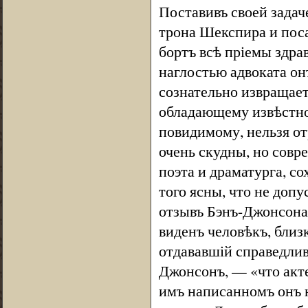
Поставивъ своей задаче
трона Шекспира и поса
бортъ всѣ пріемы здра
наглостью адвоката о
сознательно извращает
обладающему извѣстно
повидимому, нельзя от
очень скудны, но совр
поэта и драматурга, с
того ясны, что не доп
отзывъ Бэнъ-Джонсона в
виденъ человѣкъ, близ
отдававшій справедлив
Джонсонъ, — «что акте
имъ написанномъ онъ н