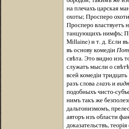
на плечахъ царская ма
охоты; Просперо охоти
Просперо властвуетъ н
танцующихъ нимфъ; Пр
Millaine) и т. д. Если 
въ основу комедіи
Пот
свѣта. Это видно изъ 
служатъ мысли о свѣтѣ,
всей комедіи тридцать
разъ слова
глазъ
и
вид
подобныхъ чисто-субъе
нимъ такъ же безполез
дальтонизмомъ, прелес
авторъ изъ области фа
доказательствъ, теорія