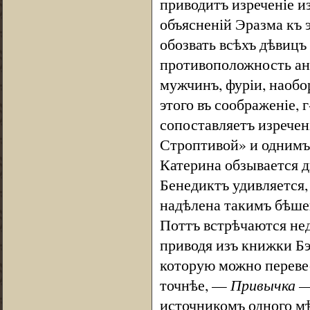
приводитъ изреченіе и
объясненій Эразма къ 
обозвать всѣхъ дѣвицъ 
противоположность анг
мужчинъ, фуріи, наоб
этого въ соображеніе, г
сопоставляетъ изречен
Строптивой» и однимъ 
Катерина обзывается ди
Бенедиктъ удивляется,
надѣлена такимъ бѣшены
Поттъ встрѣчаются нед
приводя изъ книжки Б
которую можно переве
точнѣе, —
Привычка —
источникомъ одного мѣс