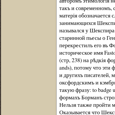
авторомъ этимологія не
такъ и современномъ, 
матерія обозначается 
занимающихся Шекспир
назывался у Шекспира
старинной пьесы о Ген
перекрестилъ его въ Ф
историческое имя Fasto
(стр, 238) на рѣдкія 
ands), потому что эти
и другихъ писателей, 
оксфордскимъ и кэмбри
такую фразу: to badge u
формахъ Борманъ строи
Нельзя также пройти м
Оказывается что Шексп