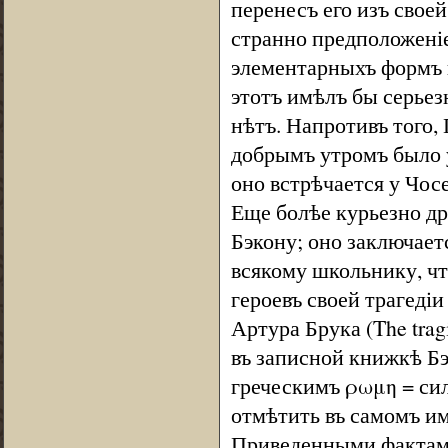
перенесъ его изъ свое
странно предположеніе
элементарныхъ формъ 
этотъ имѣлъ бы серьезн
нѣтъ. Напротивъ того, 
добрымъ утромъ было у
оно встрѣчается у Чос
Еще болѣе курьезно д
Бэкону; оно заключает
всякому школьнику, ч
героевъ своей трагеді
Артура Брука (The tragi
въ записной книжкѣ Бэ
греческимъ ρωμη = сил
отмѣтить въ самомъ им
Приведенными фактами