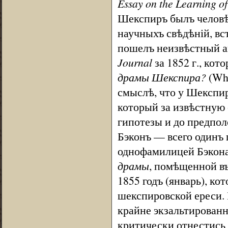
Essay on the Learning o
Шекспиръ былъ человѣ
научныхъ свѣдѣній, вс
пошелъ неизвѣстный а
Journal
за 1852 г., ко
драмы Шекспира?
(Who
смыслѣ, что у Шекспир
который за извѣстную 
гипотезы и до предпо
Бэконъ — всего одинъ 
однофамилицей Бэкона 
драмы
, помѣщенной в
1855 годъ (январь), ко
шекспировской ереси. 
крайне экзальтирован
критически отнестись 