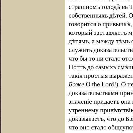
страшномъ голодѣ въ Т
собственныхъ дѣтей. О
говорится о привычкѣ,
который заставляетъ м
дѣтямъ, а между тѣмъ 
служить доказательст
что бы то ни стало от
Поттъ до самыхъ смѣш
такія простыя выражен
Боже
O the Lord!), О н
доказательствами при
значеніе придаетъ она
утреннему привѣтств
доказываетъ, что до Бэ
что оно стало общеупо