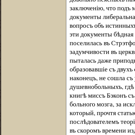
заключенію, что подъ
документы либеральна
вопросъ объ истинных
эти документы бѣдная 
поселилась въ Стрэтфо
задумчивости въ церкв
пыталась даже приподн
образовавшіе съ двухъ
наконецъ, не сошла съ 
душевнобольныхъ, гдѣ 
книгѣ миссъ Бэконъ съ
больного мозга, за ис
который, прочтя стать
послѣдователемъ теорі
въ скоромъ времени и