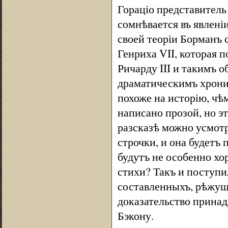
Гораціо представитель 
сомнѣвается въ явлені
своей теоріи Борманъ 
Генриха VII, которая 
Ричарду III и такимъ 
драматическимъ хрони
похоже на исторію, чѣ
написано прозой, но э
разсказѣ можно усмотр
строчки, и она будетъ
будутъ не особенно хо
стихи? Такъ и поступи
составленныхъ, рѣжущи
доказательство прина
Бэкону.