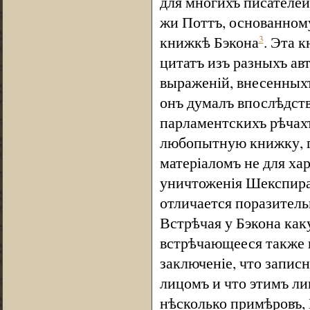
для многихъ писателей
жи Поттъ, основанном
книжкѣ Бэкона
. Эта 
3
цитатъ изъ разныхъ авт
выраженій, внесенныхъ
онъ думалъ впослѣдств
парламентскихъ рѣчахъ
любопытную книжку, г
матеріаломъ не для хар
уничтоженія Шекспира.
отличается поразитель
Встрѣчая у Бэкона как
встрѣчающееся также в
заключеніе, что запи
лицомъ и что этимъ ли
нѣсколько примѣровъ, 