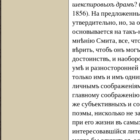
шекспировыхъ драмъ
? 
1856). На предложенны
утвердительно, но, за 
основывается на такъ-
мнѣнію Смита, все, чт
вѣрить, чтобъ онъ мог
достоинствъ, и наоборо
умѣ и разносторонней 
только имъ и имъ одни
личнымъ соображеніям
главному соображенію 
же субъективныхъ и со
поэмы, нисколько не з
при его жизни въ самы
интересовавшійся лите
могло бы случиться, е