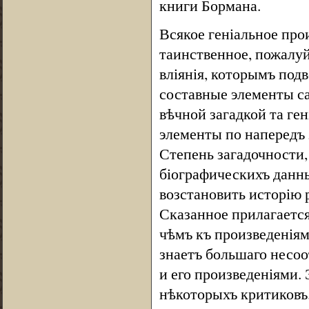
книги Бормана.
Всякое геніальное прои
таинственное, пожалуй
вліянія, которымъ подв
составные элементы са
вѣчной загадкой та ген
элементы по напередъ 
Степень загадочности,
біографическихъ данн
возстановить исторію 
Сказанное прилагается
чѣмъ къ произведеніям
знаетъ большаго несоо
и его произведеніями.
нѣкоторыхъ критиковъ.