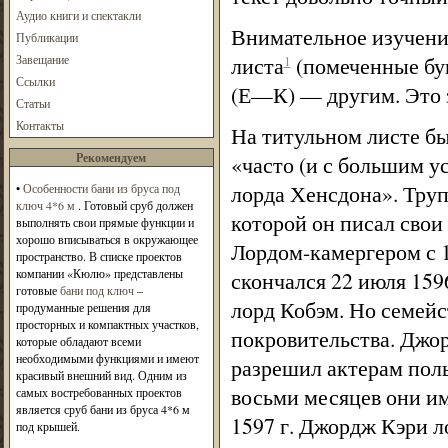
Аудио книги и спектакли
Внимательное изучени
Публикации
Завещание
листа
(помеченные бу
1
Ссылки
(Е—К) — другим. Это з
Статьи
Контакты
На титульном листе был
Рекомендуем
«часто (и с большим у
лорда Хенсдона». Труп
•
Особенности бани из бруса под
ключ 4*6 м
. Готовый сруб должен
которой он писал свои
выполнять свои прямые функции и
хорошо вписываться в окружающее
Лордом-камергером с 1
пространство. В списке проектов
компании «Кюлю» представлены
скончался 22 июля 1596
готовые
бани под ключ
–
лорд Кобэм. Но семейс
продуманные решения для
просторных и компактных участков,
покровительства. Джо
которые обладают всеми
необходимыми функциями и имеют
разрешил актерам поль
красивый внешний вид. Одним из
восьми месяцев они им
самых востребованных проектов
является сруб бани из бруса 4*6 м
1597 г. Джордж Кэри л
под крышей.