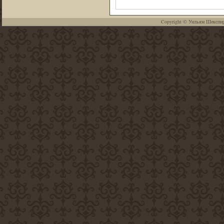
Copyright ©
Уильям Шекспи