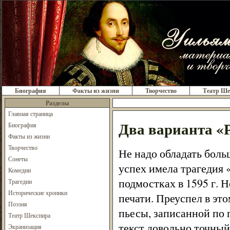
Биография
Факты из жизни
Творчество
Театр Ше
Разделы
Главная страница
Два варианта «
Биография
Факты из жизни
Творчество
Не надо обладать боль
Сонеты
успех имела трагедия 
Комедии
подмостках в 1595 г. Н
Трагедии
Исторические хроники
печати. Преуспел в э
Поэзия
пьесы, записанной по 
Театр Шекспира
текст довольно точный
Экранизация