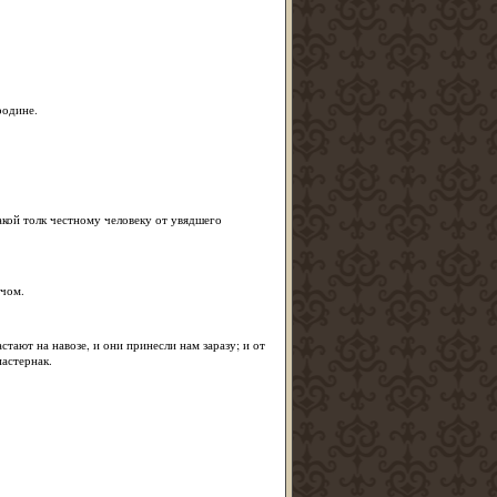
родине.
акой толк честному человеку от увядшего
ичом.
стают на навозе, и они принесли нам заразу; и от
пастернак.