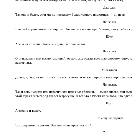
Джордж.
Так оно и будет, если мы по-прежнему будем терпеть иноземцев, — он прав.
Линкольн.
В нашей стране питаются хорошо. Значит, у нас они едят больше, чем у себя на 
Шут.
Хлеба на полпенни больше в день, чистым весом.
Линкольн.
Они навезли к нам всяких растений, от которых только вред мастеровому люду; к
пастернака.
Уильямсон.
Дрянь, дрянь; от него только глаза краснеют, и можно заразить весь город парал
Линкольн.
Так и есть, навезли нам паралич; эти навозные ублюдки, — вы же знаете, они выра
этой заразы весь город впадет в трясучку, и все это отчасти из-за того, что едят 
Шут.
А заодно и тыкву.
Помощник шерифа
Это разрешено королем. Вам что — не нравится это?