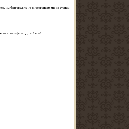
роль им благоволит; но иностранцам мы не станем
 вы — простофили. Долой его!