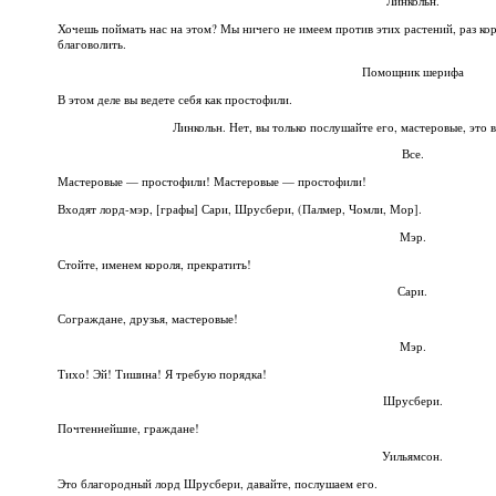
Линкольн.
Хочешь поймать нас на этом? Мы ничего не имеем против этих растений, раз ко
благоволить.
Помощник шерифа
В этом деле вы ведете себя как простофили.
Линкольн. Нет, вы только послушайте его, мастеровые, это
Все.
Мастеровые — простофили! Мастеровые — простофили!
Входят лорд-мэр, [графы] Сари, Шрусбери, (Палмер, Чомли, Мор].
Мэр.
Стойте, именем короля, прекратить!
Сари.
Сограждане, друзья, мастеровые!
Мэр.
Тихо! Эй! Тишина! Я требую порядка!
Шрусбери.
Почтеннейшие, граждане!
Уильямсон.
Это благородный лорд Шрусбери, давайте, послушаем его.