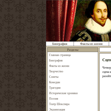
Биография
Факты из жизни
Разделы
Главная страница
Сцен
Биография
Факты из жизни
Четвер
Творчество
сцена 
разойт
Сонеты
Комедии
Трагедии
Исторические хроники
Поэзия
Театр Шекспира
Экранизация