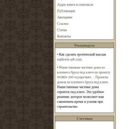
Аудио книги и спектакли
Публикации
Завещание
Ссылки
Статьи
Контакты
Рекомендуем
•
Как сделать эротический массаж
euphoria-spb.com
.
•
Наши типовые частные дома из
клееного бруса под ключ по проекту
NORD-260 осуществят..
.
Проекты
домов из клееного бруса под ключ
.
Наши типовые частные дома
строятся под ключ. Это удобное
решение, которое позволяет вам
сэкономить время и усилия при
строительстве.
Счетчики