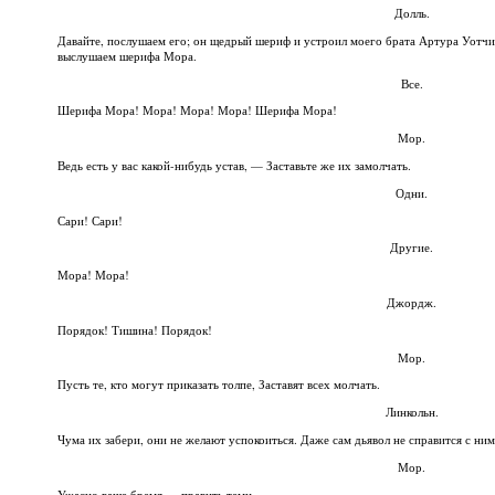
Долль.
Давайте, послушаем его; он щедрый шериф и устроил моего брата Артура Уотчи
выслушаем шерифа Мора.
Все.
Шерифа Мора! Мора! Мора! Мора! Шерифа Мора!
Мор.
Ведь есть у вас какой-нибудь устав, — Заставьте же их замолчать.
Одни.
Сари! Сари!
Другие.
Мора! Мора!
Джордж.
Порядок! Тишина! Порядок!
Мор.
Пусть те, кто могут приказать толпе, Заставят всех молчать.
Линкольн.
Чума их забери, они не желают успокоиться. Даже сам дьявол не справится с ним
Мор.
Ужасно ваше бремя — править теми,