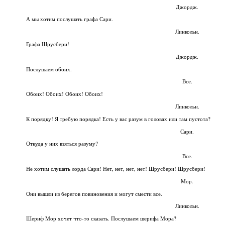
Джордж.
А мы хотим послушать графа Сари.
Линкольн.
Графа Шрусбери!
Джордж.
Послушаем обоих.
Все.
Обоих! Обоих! Обоих! Обоих!
Линкольн.
К порядку! Я требую порядка! Есть у вас разум в головах или там пустота?
Сари.
Откуда у них взяться разуму?
Все.
Не хотим слушать лорда Сари! Нет, нет, нет, нет! Шрусбери! Шрусбери!
Мор.
Они вышли из берегов повиновения и могут смести все.
Линкольн.
Шериф Мор хочет что-то сказать. Послушаем шерифа Мора?