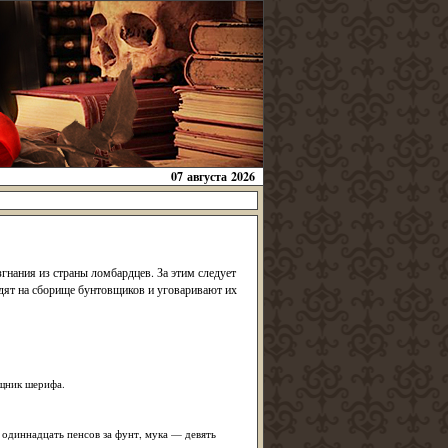
07 августа 2026
гнания из страны ломбардцев. За этим следует
одят на сборище бунтовщиков и уговаривают их
ощник шерифа.
 одиннадцать пенсов за фунт, мука — девять