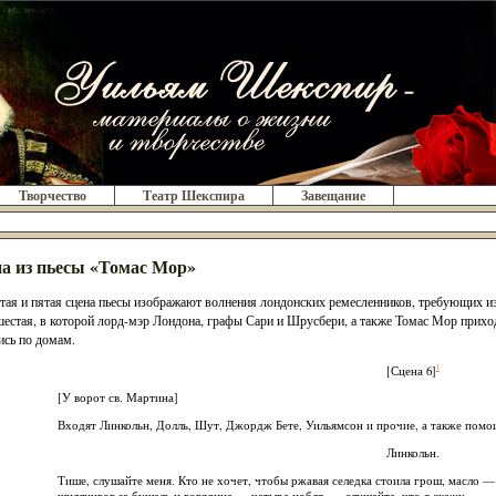
Творчество
Театр Шекспира
Завещание
а из пьесы «Томас Мор»
тая и пятая сцена пьесы изображают волнения лондонских ремесленников, требующих из
шестая, в которой лорд-мэр Лондона, графы Сари и Шрусбери, а также Томас Мор прих
ись по домам.
1
[Сцена 6]
[У ворот св. Мартина]
Входят Линкольн, Долль, Шут, Джордж Бете, Уильямсон и прочие, а также пом
Линкольн.
Тише, слушайте меня. Кто не хочет, чтобы ржавая селедка стоила грош, масло —
шиллингов за бушель и говядина — четыре нобля, — слушайте, что я скажу.