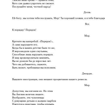
Кого сам дьявол укротить не сможет.
Послушайте меня, честной народ!
Долль.
Ей-богу, мы хотим тебя послушать, Мор! Ты хороший хозяин, и я тебе благодар
Все.
К порядку! Порядок!
Мор.
Кричите вы наперебой: «Порядок!»,
А сами нарушаете его.
Когда бы в вашем детстве было то же,
И верховодили одни смутьяны,
Способные лишь нарушать порядок
И мир кровопролитьем заменять,
Вы не дожили бы до взрослых лет.
Чего вы добиваетесь, скажите,
Быть может, требованья мы исполним.
Джордж.
Вышлите иностранцев, они мешают процветанию нашего ремесла.
Мор.
Допустим, мы изгоним их. Но этим
Вы Англию величия лишите.
Вообразите, эти чужеземцы
С ревущими детьми и жалким скарбом
Плетутся к пристани, чтобы отплыть,