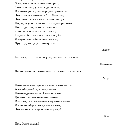
А вы, как своевольные монархи,
Закон поправ, уселися довольны,
Высокомерные, как лорды в брыжжах.
Что этим вы докажете? — Лишь то,
Что сила с наглостью в союзе могут
Порядок уничтожить. Но тогда при этом
Никто до старости не доживет.
Свои желанья возведя в закон,
Тогда любой мерзавец вас погубит,
И люди, уподобившись акулам,
Друг друга будут пожирать.
Долль.
Ей-богу, это так же верно, как святое писание.
Линкольн.
Да, он умница, скажу вам. Его стоит послушать.
Мор.
Позвольте мне, друзья, сказать вам нечто,
А вы обдумайте, к чему ведет
Нововведенье ваше. Ведь апостол
Грехом считает неповиновенье
Властям, поставленным над нами свыше.
И я не ошибусь, когда скажу вам,
Что вы на господа подняли руку!
Все.
Нет, боже упаси!