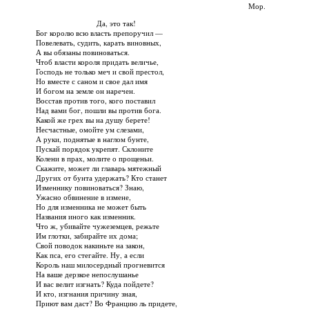
Мор.
Да, это так!
Бог королю всю власть препоручил —
Повелевать, судить, карать виновных,
А вы обязаны повиноваться.
Чтоб власти короля придать величье,
Господь не только меч и свой престол,
Но вместе с саном и свое дал имя
И богом на земле он наречен.
Восстав против того, кого поставил
Над вами бог, пошли вы против бога.
Какой же грех вы на душу берете!
Несчастные, омойте ум слезами,
А руки, поднятые в наглом бунте,
Пускай порядок укрепят. Склоните
Колени в прах, молите о прощеньи.
Скажите, может ли главарь мятежный
Других от бунта удержать? Кто станет
Изменнику повиноваться? Знаю,
Ужасно обвинение в измене,
Но для изменника не может быть
Названия иного как изменник.
Что ж, убивайте чужеземцев, режьте
Им глотки, забирайте их дома;
Свой поводок накиньте на закон,
Как пса, его стегайте. Ну, а если
Король наш милосердный прогневится
На ваше дерзкое непослушанье
И вас велит изгнать? Куда пойдете?
И кто, изгнания причину зная,
Приют вам даст? Во Францию ль придете,