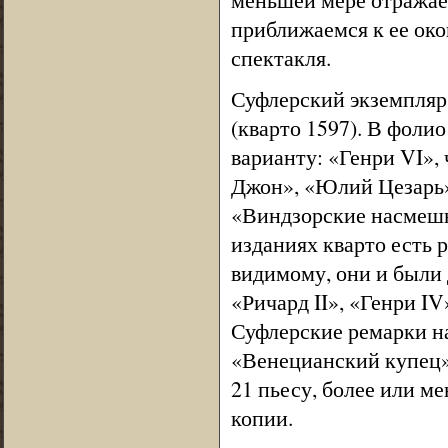
приближаемся к ее око
спектакля.
Суфлерский экземпляр 
(кварто 1597). В фоли
варианту: «Генри VI», 
Джон», «Юлий Цезарь»,
«Виндзорские насмешн
изданиях кварто есть 
видимому, они и были 
«Ричард II», «Генри IV
Суфлерские ремарки н
«Венецианский купец»,
21 пьесу, более или 
копии.