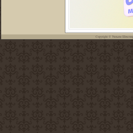
Copyright ©
Уильям Шекспи