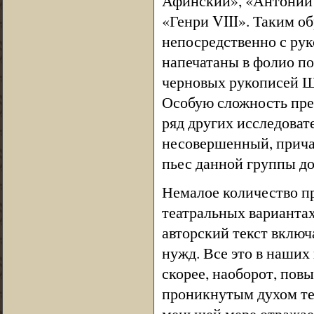
Афинский», «Антоний и
«Генри VIII». Таким о
непосредственно с рук
напечатаны в фолио по
черновых рукописей Ше
Особую сложность пред
ряд других исследоват
несовершенный, причас
пьес данной группы до
Немалое количество п
театральных вариантах
авторский текст включ
нужд. Все это в наших 
скорее, наоборот, пов
проникнутым духом теа
меньшей мере отражае