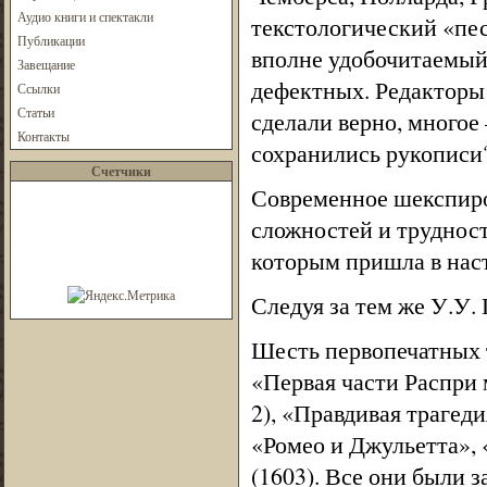
Аудио книги и спектакли
текстологический «пес
Публикации
вполне удобочитаемый 
Завещание
дефектных. Редакторы
Ссылки
Статьи
сделали верно, многое
Контакты
сохранились рукописи
Счетчики
Современное шекспиро
сложностей и трудност
которым пришла в наст
Следуя за тем же У.У
Шесть первопечатных 
«Первая части Распри 
2), «Правдивая трагеди
«Ромео и Джульетта»,
(1603). Все они были 