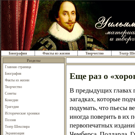
Биография
Факты из жизни
Творчество
Театр Ше
Разделы
Главная страница
Еще раз о «хоро
Биография
Факты из жизни
Творчество
В предыдущих главах г
Сонеты
загадках, которые под
Комедии
подумать, что пьесы в
Трагедии
Исторические хроники
иногда поверить в их п
Поэзия
первопечатных издани
Театр Шекспира
Чемберса, Полларда, Г
Экранизация