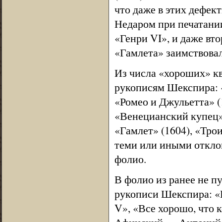
что даже в этих дефек
Недаром при печатани
«Генри VI», и даже вт
«Гамлета» заимствовал
Из числа «хороших» кв
рукописям Шекспира: 
«Ромео и Джульетта» (1
«Венецианский купец»,
«Гамлет» (1604), «Трои
теми или иными отклон
фолио.
В фолио из ранее не п
рукописи Шекспира: «
V», «Все хорошо, что 