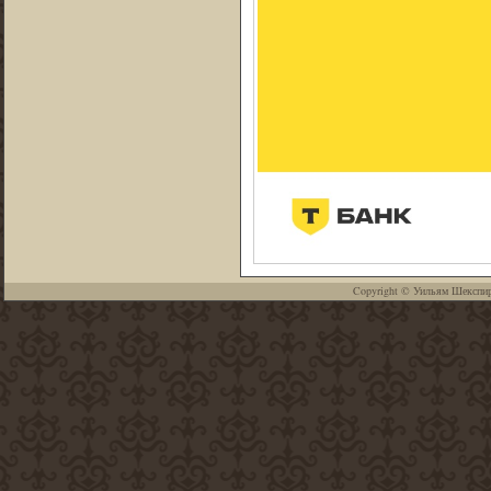
Copyright ©
Уильям Шекспи