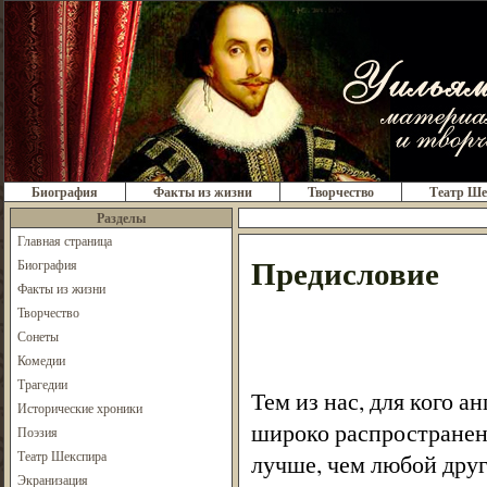
Биография
Факты из жизни
Творчество
Театр Ше
Разделы
Главная страница
Предисловие
Биография
Факты из жизни
Творчество
Сонеты
Комедии
Трагедии
Тем из нас, для кого а
Исторические хроники
широко распространен,
Поэзия
Театр Шекспира
лучше, чем любой дру
Экранизация