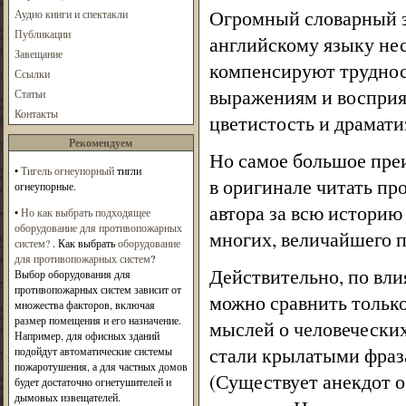
Огромный словарный з
Аудио книги и спектакли
Публикации
английскому языку нес
Завещание
компенсируют труднос
Ссылки
выражениям и восприя
Статьи
Контакты
цветистость и драмати
Рекомендуем
Но самое большое преи
•
Тигель огнеупорный
тигли
в оригинале читать п
огнеупорные.
автора за всю историю
•
Но как выбрать подходящее
оборудование для противопожарных
многих, величайшего п
систем?
. Как выбрать
оборудование
для противопожарных систем
?
Действительно, по вл
Выбор оборудования для
противопожарных систем зависит от
можно сравнить тольк
множества факторов, включая
размер помещения и его назначение.
мыслей о человеческих
Например, для офисных зданий
стали крылатыми фраза
подойдут автоматические системы
пожаротушения, а для частных домов
(Существует анекдот о
будет достаточно огнетушителей и
дымовых извещателей.