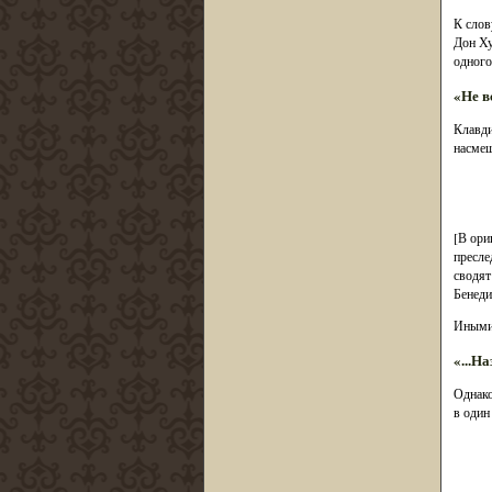
К слов
Дон Ху
одного
«Не вс
Клавди
насмеш
[В ориг
пресле
сводят
Бенеди
Иными 
«...Н
Однако
в один