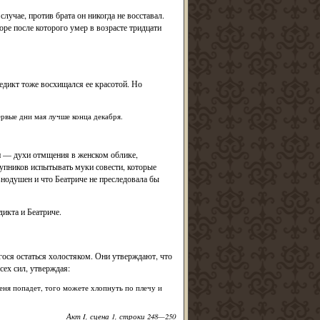
лучае, против брата он никогда не восставал.
ре после которого умер в возрасте тридцати
едикт тоже восхищался ее красотой. Но
ервые дни мая лучше конца декабря.
и — духи отмщения в женском облике,
тупников испытывать муки совести, которые
авнодушен и что Беатриче не преследовала бы
икта и Беатриче.
ося остаться холостяком. Они утверждают, что
сех сил, утверждая:
 меня попадет, того можете хлопнуть по плечу и
Акт I, сцена 1, строки 248—250