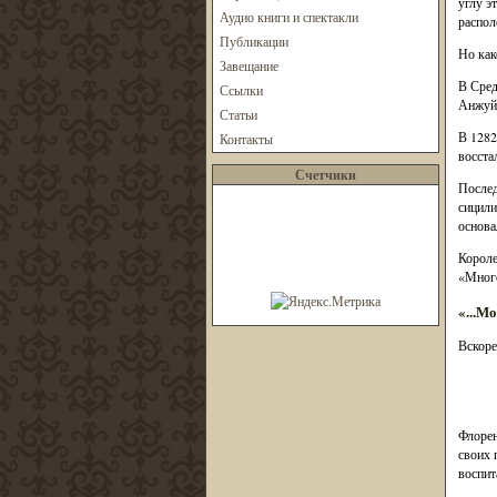
углу э
Аудио книги и спектакли
распол
Публикации
Но как
Завещание
В Сред
Ссылки
Анжуйс
Статьи
В 1282
Контакты
восста
Счетчики
Послед
сицили
основа
Короле
«Много
«...М
Вскоре
Флорен
своих 
воспит