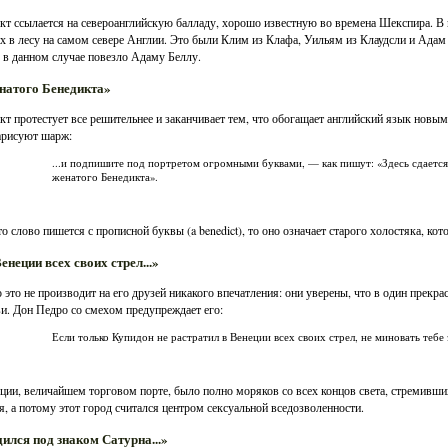
кт ссылается на североанглийскую балладу, хорошо известную во времена Шекспира. В 
 в лесу на самом севере Англии. Это были Клим из Клафа, Уильям из Клаудсли и Ада
; в данном случае повезло Адаму Беллу.
енатого Бенедикта»
кт протестует все решительнее и заканчивает тем, что обогащает английский язык новым 
арисуют шарж:
...и подпишите под портретом огромными буквами, — как пишут: «Здесь сдаетс
женатого Бенедикта».
то слово пишется с прописной буквы (a benedict), то оно означает старого холостяка, ко
Венеции всех своих стрел...»
 это не производит на его друзей никакого впечатления: они уверены, что в один прекра
и. Дон Педро со смехом предупреждает его:
Если только Купидон не растратил в Венеции всех своих стрел, не миновать тебе
ции, величайшем торговом порте, было полно моряков со всех концов света, стремивш
я, а потому этот город считался центром сексуальной вседозволенности.
одился под знаком Сатурна...»