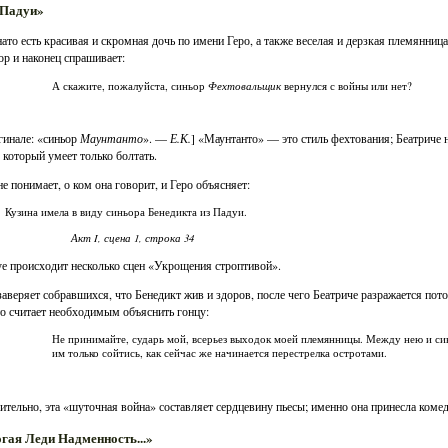
з Падуи»
ато есть красивая и скромная дочь по имени Геро, а также веселая и дерзкая племянниц
ор и наконец спрашивает:
Фехтовальщик
А скажите, пожалуйста, синьор
вернулся с войны или нет?
гинале: «синьор
Маунтанто
». —
Е.К.
] «Маунтанто» — это стиль фехтования; Беатриче 
 который умеет только болтать.
не понимает, о ком она говорит, и Геро объясняет:
Кузина имела в виду синьора Бенедикта из Падуи.
Акт I, сцена 1, строка 34
е происходит несколько сцен «Укрощения строптивой».
заверяет собравшихся, что Бенедикт жив и здоров, после чего Беатриче разражается по
о считает необходимым объяснить гонцу:
Не принимайте, сударь мой, всерьез выходок моей племянницы. Между нею и си
им только сойтись, как сейчас же начинается перестрелка остротами.
ительно, эта «шуточная война» составляет сердцевину пьесы; именно она принесла коме
гая Леди Надменность...»