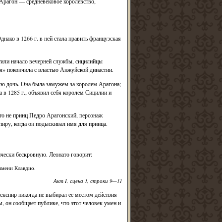
 Арагон — средневековое королевство,
ако в 1266 г. в ней стала править французская
стили начало вечерней службы, сицилийцы
я» покончила с властью Анжуйской династии.
ю дочь. Она была замужем за королем Арагона;
 в 1285 г., объявил себя королем Сицилии и
то не принц Педро Арагонский, персонаж
иру, когда он подыскивал имя для принца.
ически бескровную. Леонато говорит:
имени Клавдио.
Акт I, сцена 1, строки 9—11
кспир никогда не выбирал ее местом действия
, он сообщает публике, что этот человек умен и