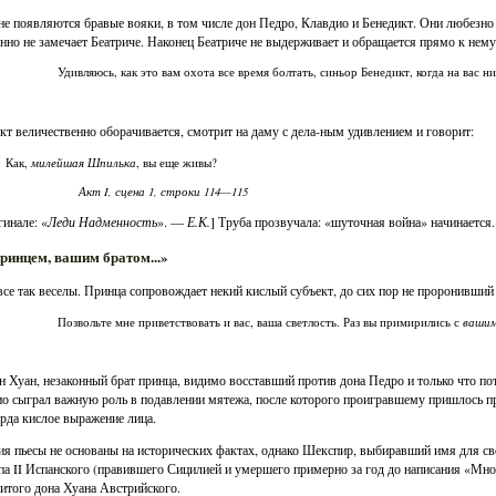
не появляются бравые вояки, в том числе дон Педро, Клавдио и Бенедикт. Они любезно 
нно не замечает Беатриче. Наконец Беатриче не выдерживает и обращается прямо к нему
Удивляюсь, как это вам охота все время болтать, синьор Бенедикт, когда на вас 
кт величественно оборачивается, смотрит на даму с дела-ным удивлением и говорит:
милейшая Шпилька
Как,
, вы еще живы?
Акт I, сцена 1, строки 114—115
гинале: «
Леди Надменность
». —
Е.К.
] Труба прозвучала: «шуточная война» начинается.
 принцем, вашим братом...»
все так веселы. Принца сопровождает некий кислый субъект, до сих пор не проронивший 
ваши
Позвольте мне приветствовать и вас, ваша светлость. Раз вы примирились с
н Хуан, незаконный брат принца, видимо восставший против дона Педро и только что п
о сыграл важную роль в подавлении мятежа, после которого проигравшему пришлось пр
арда кислое выражение лица.
я пьесы не основаны на исторических фактах, однако Шекспир, выбиравший имя для св
а II Испанского (правившего Сицилией и умершего примерно за год до написания «Много
итого дона Хуана Австрийского.