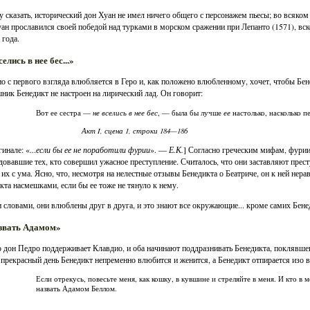
у сказать, исторический дон Хуан не имел ничего общего с персонажем пьесы; во всяком с
ан прославился своей победой над турками в морском сражении при Лепанто (1571), вско
 года.
елись в нее бес...»
о с первого взгляда влюбляется в Геро и, как положено влюбленному, хочет, чтобы Бен
ник Бенедикт не настроен на лирический лад. Он говорит:
не вселись в нее бес
ее
Вот ее сестра —
, — была бы лучше
настолько, насколько п
Акт I, сцена 1, строки 184—186
инале: «...
если бы ее не поработили фурии
». —
Е.К.
] Согласно греческим мифам, фури
довавшие тех, кто совершил ужасное преступление. Считалось, что они заставляют прес
 их с ума. Ясно, что, несмотря на нелестные отзывы Бенедикта о Беатриче, он к ней нер
кта насмешками, если бы ее тоже не тянуло к нему.
словами, они влюблены друг в друга, и это знают все окружающие... кроме самих Бенед
азвать Адамом»
 дон Педро поддерживает Клавдио, и оба начинают поддразнивать Бенедикта, поклявшег
 прекрасный день Бенедикт непременно влюбится и женится, а Бенедикт отпирается изо в
Если отрекусь, повесьте меня, как кошку, в кувшине и стреляйте в меня. И кто в
назвать Адамом Беллом.