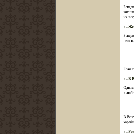
Бенеди
живших
из них
«...Ж
Бенеди
него н
Если э
«...В 
Однако
к любв
В Вене
корабл
«...Р