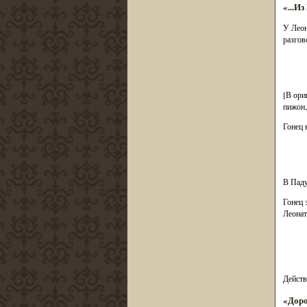
«...И
У Леон
разгов
[В ори
пижон,
Гонец 
В Паду
Гонец 
Леонат
Действ
«Доро