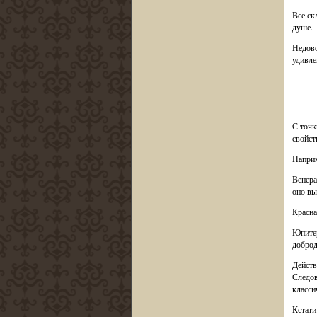
Все ск
душе.
Недово
удивле
С точк
свойст
Наприм
Венера
оно вы
Красна
Юпитер
доброд
Действ
Следов
класси
Кстати