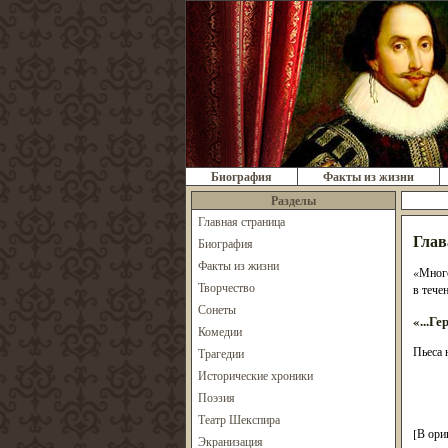
Биография
Факты из жизни
Разделы
Главная страница
Глав
Биография
Факты из жизни
«Много
Творчество
в тече
Сонеты
«...Ге
Комедии
Пьеса 
Трагедии
Исторические хроники
Поэзия
Театр Шекспира
[В ори
Экранизация