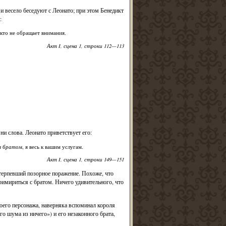
и весело беседуют с Леонато; при этом Бенедикт
:
никто не обращает внимания.
Акт I, сцена 1, строки 112—113
ни слова. Леонато приветствует его:
м братом
, я весь к вашим услугам.
Акт I, сцена 1, строки 149—151
отерпевший позорное поражение. Похоже, что
имириться с братом. Ничего удивительного, что
оего персонажа, наверняка вспоминал короля
 шума из ничего») и его незаконного брата,