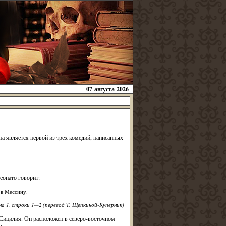
07 августа 2026
а является первой из трех комедий, написанных
еонато говорит:
 в Мессину.
ена 1, строки 1—2 (перевод Т. Щепкиной-Куперник)
 Сицилия. Он расположен в северо-восточном