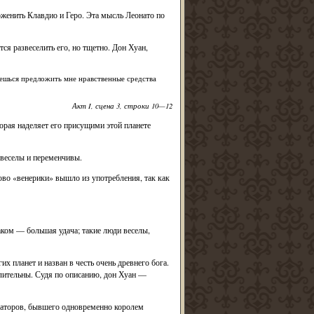
оженить Клавдио и Геро. Эта мысль Леонато по
я развеселить его, но тщетно. Дон Хуан,
аешься предложить мне нравственные средства
Акт I, сцена 3, строки 10—12
орая наделяет его присущими этой планете
веселы и переменчивы.
во «венерики» вышло из употребления, так как
наком — большая удача; такие люди веселы,
 планет и назван в честь очень древнего бога.
лительны. Судя по описанию, дон Хуан —
раторов, бывшего одновременно королем