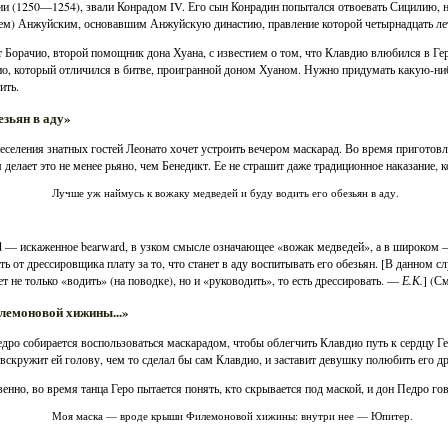
и (1250—1254), звали Конрадом IV. Его сын Конрадин попытался отвоевать Сицилию, но
м) Анжуйским, основавшим Анжуйскую династию, правление которой четырнадцать лет 
 Борачио, второй помощник дона Хуана, с известием о том, что Клавдио влюбился в Гер
о, который отличился в битве, проигранной доном Хуаном. Нужно придумать какую-нибу
ить.
езьян в аду»
еселения знатных гостей Леонато хочет устроить вечером маскарад. Во время приготовл
 делает это не менее рьяно, чем Бенедикт. Ее не страшит даже традиционное наказание, 
Лучше уж наймусь к вожаку медведей и буду водить его обезьян в аду.
d — искаженное bearward, в узком смысле означающее «вожак медведей», а в широком 
ть от дрессировщика плату за то, что станет в аду воспитывать его обезьян. [В данном слу
ет не только «водить» (на поводке), но и «руководить», то есть дрессировать. —
Е.К.
] (См
илемоновой хижины...»
дро собирается воспользоваться маскарадом, чтобы облегчить Клавдио путь к сердцу Ге
 вскружит ей голову, чем то сделал бы сам Клавдио, и заставит девушку полюбить его др
венно, во время танца Геро пытается понять, кто скрывается под маской, и дон Педро го
Моя маска — вроде крыши Филемоновой хижины: внутри нее — Юпитер.