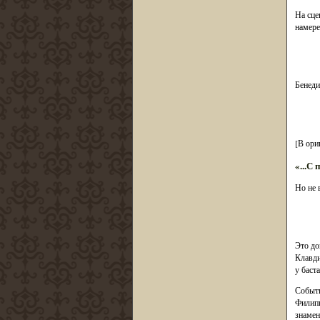
На сце
намере
Бенеди
[В ори
«...С
Но не 
Это до
Клавди
у баст
Событи
Филипп
знамен