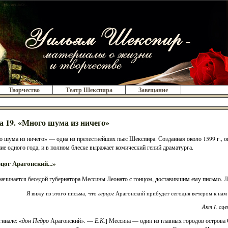
Творчество
Театр Шекспира
Завещание
а 19. «Много шума из ничего»
 шума из ничего» — одна из прелестнейших пьес Шекспира. Созданная около 1599 г., он
ние одного года, и в полном блеске выражает комический гений драматурга.
рцог Арагонский...»
начинается беседой губернатора Мессины Леонато с гонцом, доставившим ему письмо. Л
герцог
Я вижу из этого письма, что
Арагонский прибудет сегодня вечером к нам
Акт I, сц
гинале: «
дон Педро
Арагонский». —
Е.К.
] Мессина — один из главных городов острова