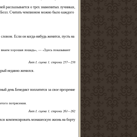
ней рассказывается о трех знаменитых лучниках,
м Белл. Считать чемпионом можно было каждого
словом. Если он когда-нибудь женится, пусть на
я внаем хорошая лошадь», — «Здесь показывают
Акт I, сцена 1, строки 257—258
торый недавно женился.
сный день Бенедикт поплатится за свое презрение
 этого потрясения.
Акт I, сцена 1, строки 261—262
ихся компенсировать монашескую жизнь на борту