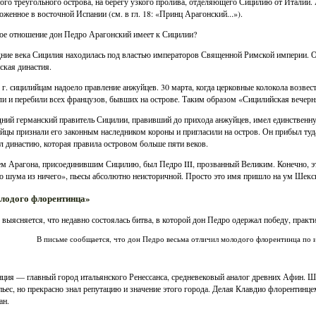
того треугольного острова, на берегу узкого пролива, отделяющего Сицилию от Италии.
оженное в восточной Испании (см. в гл. 18: «Принц Арагонский...»).
ое отношение дон Педро Арагонский имеет к Сицилии?
ние века Сицилия находилась под властью императоров Священной Римской империи. Одн
кая династия.
 г. сицилийцам надоело правление анжуйцев. 30 марта, когда церковные колокола возве
ли и перебили всех французов, бывших на острове. Таким образом «Сицилийская вечерн
ний германский правитель Сицилии, правивший до прихода анжуйцев, имел единственну
йцы признали его законным наследником короны и пригласили на остров. Он прибыл туда
л династию, которая правила островом больше пяти веков.
м Арагона, присоединившим Сицилию, был Педро III, прозванный Великим. Конечно, э
 шума из ничего», пьесы абсолютно неисторичной. Просто это имя пришло на ум Шексп
олодого флорентинца»
 выясняется, что недавно состоялась битва, в которой дон Педро одержал победу, практ
В письме сообщается, что дон Педро весьма отличил молодого флорентинца по 
ция — главный город итальянского Ренессанса, средневековый аналог древних Афин. Ше
пьес, но прекрасно знал репутацию и значение этого города. Делая Клавдио флорентинцем
ан.