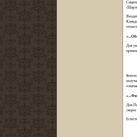
Сицили
(Шарле
Входит
Клавди
отомст
«...Об
Для ув
причем
Berror
получа
означа
«...Ф
Дон Пе
скорее
Естест