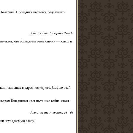
а Беатриче. Последняя пытается подслушать
Акт I, сцена 1, строки 29—30
намекает, что обладатель этой клички — хлыщ и
током насмешек в адрес последнего. Смущенный
ньором Бенедиктом идет шуточная война: стоит
Акт I, сцена 1, строки 58—61
дии неувядаемую славу.