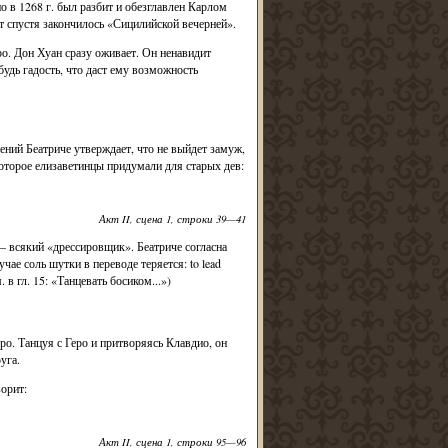
 в 1268 г. был разбит и обезглавлен Карлом
спустя закончилось «Сицилийской вечерней».
о. Дон Хуан сразу оживает. Он ненавидит
дь гадость, что даст ему возможность
ений Беатриче утверждает, что не выйдет замуж,
которое елизаветинцы придумали для старых дев:
Акт II, сцена 1, строки 39—41
— всякий «дрессировщик». Беатриче согласна
чае соль шутки в переводе теряется: to lead
. в гл. 15: «Танцевать босиком...»)
ро. Танцуя с Геро и притворяясь Клавдио, он
уга.
ворит:
Акт II, сцена 1, строки 95—96