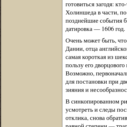
готовиться загодя: кто
Холиншеда в части, п
позднейшие события бы
датировка — 1606 год.
Очень может быть, что
Дании, отца английск
самая короткая из ше
пользу его дворцового
Возможно, первоначал
для постановки при дв
зияния и несообразнос
В синкопированном ри
усмотреть и следы пос
отклика, снова обрати
равной степени — траг