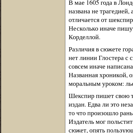
В мае 1605 года в Лон
названа не трагедией, 
отличается от шекспир
Несколько иначе пишут
Корделлой.
Различия в сюжете гор
нет линии Глостера с с
совсем иначе написана
Названная хроникой, о
моральным уроком: льс
Шекспир пишет свою тр
издан. Едва ли это нез
то что произошло ран
Издатель мог польстить
сюжет, опять пользую