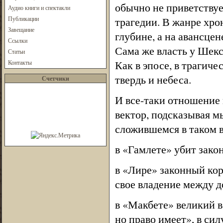
обычно не приветству
Аудио книги и спектакли
Публикации
трагедии. В жанре хро
Завещание
глубине, а на авансце
Ссылки
Сама же власть у Шек
Статьи
Как в эпосе, в трагич
Контакты
твердь и небеса.
Счетчики
И все-таки отношение 
вектор, подсказывая м
сложившемся в таком в
в «Гамлете» убит зако
в «Лире» законный кор
свое владение между д
в «Макбете» великий в
но право имеет», в сил