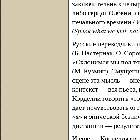
заключительных четыр
либо герцог Олбени, л
печального времени / И 
(
Speak what we feel, not
Русские переводчики л
(Б. Пастернак, О. Сор
«Склонимся мы под тяж
(М. Кузмин). Смущени
сцене эта мысль — вне
контекст — вся пьеса, 
Корделии говорить «то
дает почувствовать о
«я» и эпической безли
дистанции — результат
И еще — Корделия сво