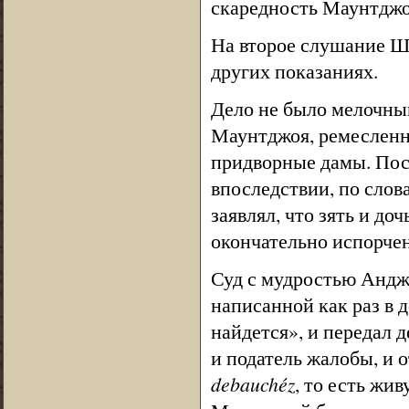
скаредность Маунтджоя
На второе слушание Ше
других показаниях.
Дело не было мелочным
Маунтджоя, ремесленн
придворные дамы. Посл
впоследствии, по слов
заявлял, что зять и до
окончательно испорче
Суд с мудростью Андже
написанной как раз в 
найдется», и передал 
и податель жалобы, и 
debauchéz
, то есть жи