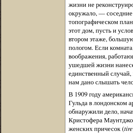
жизни не реконструиро
окружало, — соседние д
топографическом план
этот дом, пусть и усл
втором этаже, большую
пологом. Если комната
воображения, работаю
ушедшей жизни нанесе
единственный случай, 
нам дано слышать чел
В 1909 году американс
Гульда в лондонском а
обнаружили дело, нача
Кристофера Маунтджоя
женских причесок (
tire