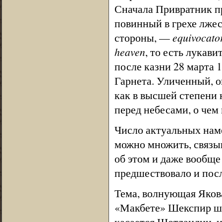
Сначала Привратник пр
повинный в грехе лжесв
стороны, —
equivocato
heaven
, то есть лукави
после казни 28 марта 
Гарнета. Уличенный, о
как в высшей степени 
перед небесами, о чем 
Число актуальных нам
можно множить, связыв
об этом и даже вообще н
предшествовало и посл
Тема, волнующая Якова
«Макбете» Шекспир ши
касается Шотландии, и 