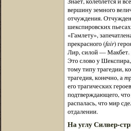
Знает, колеблется и вс
вершину земного вели
отчуждения. Отчуждени
шекспировских пьесах.
«Гамлету», запечатлен
прекрасного (
fair
) гер
Лир, силой — Макбет. 
Это слово у Шекспира,
тому типу трагедии, ко
трагедия, конечно, а
тр
его трагических герое
подтверждающего, что 
распалась, что мир сде
отдалении.
На углу Силвер-стр