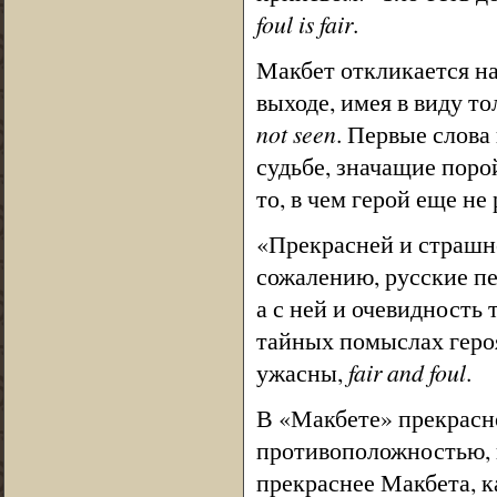
foul is fair
.
Макбет откликается на
выходе, имея в виду т
not seen
. Первые слова
судьбе, значащие поро
то, в чем герой еще не
«Прекрасней и страшней
сожалению, русские пе
а с ней и очевидность 
тайных помыслах геро
ужасны,
fair and foul
.
В «Макбете» прекрасно
противоположностью, п
прекраснее Макбета, ка