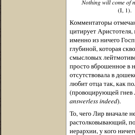
Nothing will come of 
(I, 1).
Комментаторы отмечают
цитирует Аристотеля, 
именно из ничего Госп
глубиной, которая скво
смысловых лейтмотивов
просто вброшенное в н
отсутствовала в дошек
любит отца так, как п
(провоцирующей гнев Ли
answerless indeed
).
То, чего Лир вначале н
растолковывающий, поч
иерархии, у кого ничег