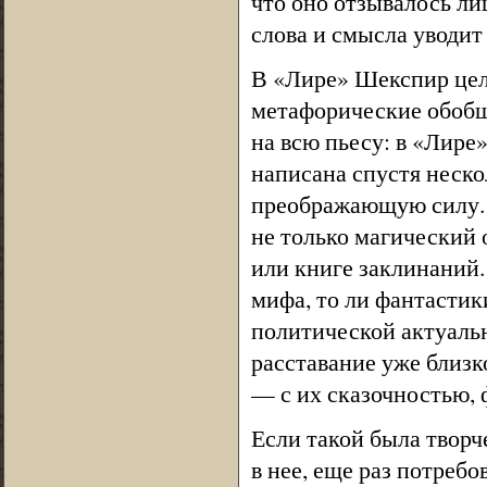
что оно отзывалось ли
слова и смысла уводит 
В «Лире» Шекспир цел
метафорические обобще
на всю пьесу: в «Лире»
написана спустя нескол
преображающую силу. П
не только магический
или книге заклинаний.
мифа, то ли фантастик
политической актуальн
расставание уже близк
— с их сказочностью, 
Если такой была творч
в нее, еще раз потреб