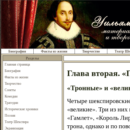
Биография
Факты из жизни
Творчество
Театр Ше
Разделы
Главная страница
Глава вторая. 
Биография
Факты из жизни
Творчество
«Тронные» и «вели
Сонеты
Комедии
Четыре шекспировские
Трагедии
«великие». Три из них
Исторические хроники
Поэзия
«Гамлет», «Король Лир
Театр Шекспира
трона, однако и по по
Экранизация