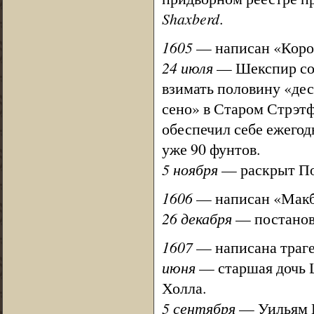
Shaxberd
.
1605
— написан «Корол
24 июля
— Шекспир сов
взимать половину «дес
сено» в Старом Стрэтф
обеспечил себе ежегод
уже 90 фунтов.
5 ноября
— раскрыт По
1606
— написан «Макб
26 декабря
— постановк
1607
— написана траге
июня
— старшая дочь 
Холла.
5 сентября
— Уильям К