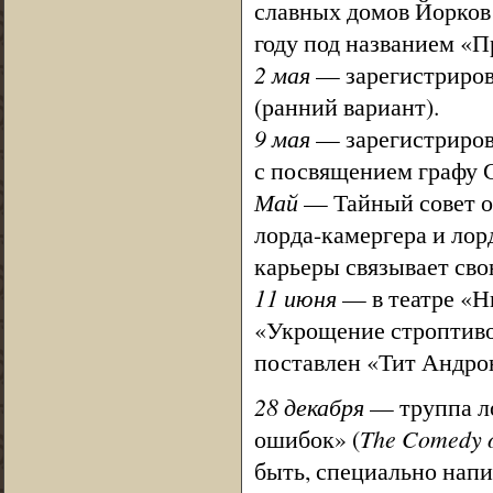
славных домов Йорков 
году под названием «Пр
2 мая
— зарегистриров
(ранний вариант).
9 мая
— зарегистриров
с посвящением графу 
Май
— Тайный совет ос
лорда-камергера и лор
карьеры связывает свою
11 июня
— в театре «Н
«Укрощение строптивой
поставлен «Тит Андро
28 декабря
— труппа л
ошибок» (
The Comedy o
быть, специально напи