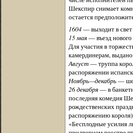
Шекспир снимает комна
остается предположите
1604
— выходит в свет 
15 мая
— въезд нового 
Для участия в торжест
камердинерам, выдано 
Август
— труппа корол
распоряжении испански
Ноябрь—декабрь
— шек
26 декабря
— в банкетн
последняя комедия Ше
рождественских празд
распоряжению короля)
«Бесплодные усилия л
придворном реестре п