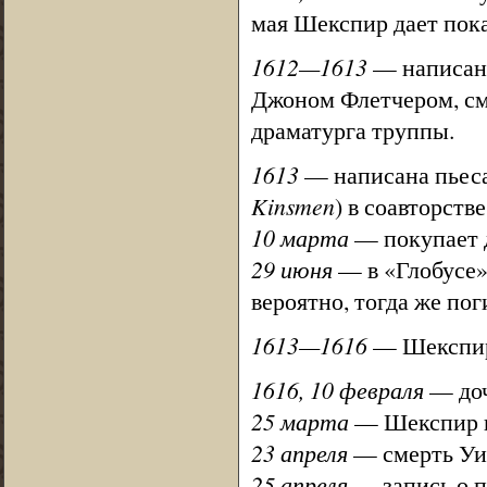
мая Шекспир дает пока
1612—1613
— написан 
Джоном Флетчером, с
драматурга труппы.
1613
— написана пьеса
Kinsmen
) в соавторств
10 марта
— покупает д
29 июня
— в «Глобусе»
вероятно, тогда же по
1613—1616
— Шекспир 
1616, 10 февраля
— доч
25 марта
— Шекспир по
23 апреля
— смерть Уи
25 апреля
— запись о п