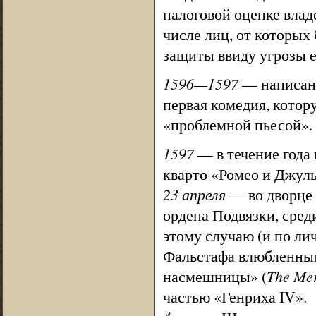
налоговой оценке влад
числе лиц, от которых
защиты ввиду угрозы е
1596—1597
— написан 
первая комедия, котор
«проблемной пьесой».
1597
— в течение года 
кварто «Ромео и Джул
23 апреля
— во дворце 
ордена Подвязки, сред
этому случаю (и по ли
Фальстафа влюбленны
насмешницы» (
The Mer
частью «Генриха IV».