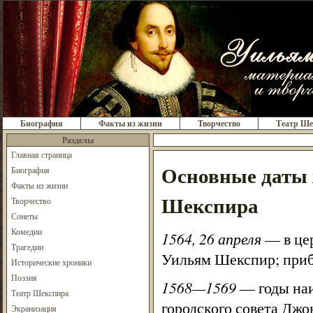
Биография
Факты из жизни
Творчество
Театр Ше
Разделы
Главная страница
Основные даты 
Биография
Факты из жизни
Шекспира
Творчество
Сонеты
Комедии
1564, 26 апреля
— в це
Трагедии
Уильям Шекспир; приб
Исторические хроники
Поэзия
1568—1569
— годы наи
Театр Шекспира
городского совета Джо
Экранизация