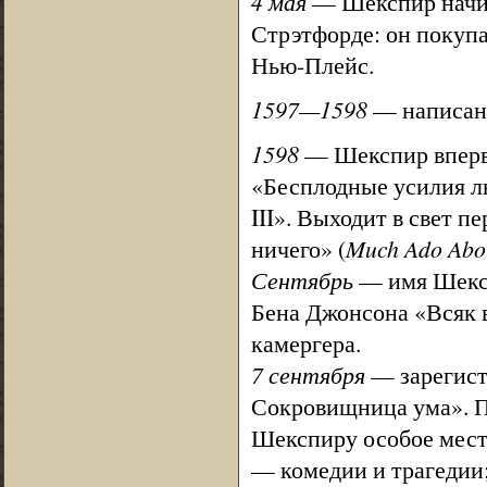
4 мая
— Шекспир начин
Стрэтфорде: он покупа
Нью-Плейс.
1597—1598
— написана
1598
— Шекспир впервы
«Бесплодные усилия лю
III». Выходит в свет 
ничего» (
Much Ado Abo
Сентябрь
— имя Шексп
Бена Джонсона «Всяк в
камергера.
7 сентября
— зарегист
Сокровищница ума». П
Шекспиру особое мест
— комедии и трагедии