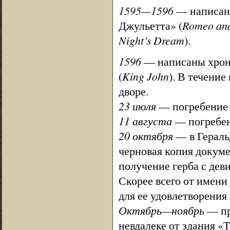
1595—1596
— написаны
Джульетта» (
Romeo and
Night’s Dream
).
1596
— написаны хрони
(
King John
). В течение
дворе.
23 июля
— погребение 
11 августа
— погребен
20 октября
— в Гераль
черновая копия докум
получение герба с дев
Скорее всего от имени
для ее удовлетворения
Октябрь—ноябрь
— пр
невдалеке от здания «Т