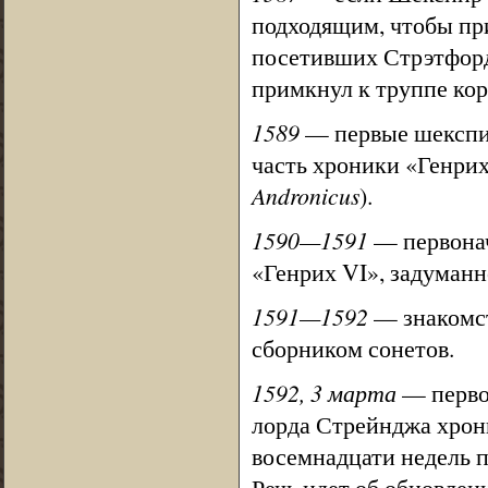
подходящим, чтобы при
посетивших Стрэтфорд 
примкнул к труппе кор
1589
— первые шекспир
часть хроники «Генрих
Andronicus
).
1590—1591
— первонач
«Генрих VI», задуманн
1591—1592
— знакомст
сборником сонетов.
1592, 3 марта
— первое
лорда Стрейнджа хрон
восемнадцати недель п
Речь идет об обновлен