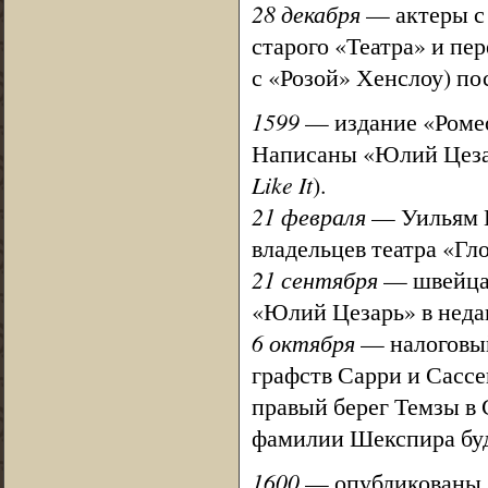
28 декабря
— актеры с
старого «Театра» и пер
с «Розой» Хенслоу) по
1599
— издание «Ромео
Написаны «Юлий Цеза
Like It
).
21 февраля
— Уильям Ш
владельцев театра «Гло
21 сентября
— швейцар
«Юлий Цезарь» в недав
6 октября
— налоговый
графств Сарри и Сассек
правый берег Темзы в 
фамилии Шекспира буд
1600
— опубликованы «