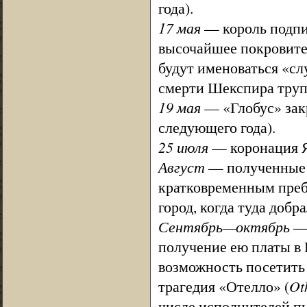
года).
17 мая
— король подпис
высочайшее покровите
будут именоваться «сл
смерти Шекспира трупп
19 мая
— «Глобус» закр
следующего года).
25 июля
— коронация Я
Август
— полученные т
кратковременным преб
город, когда туда добр
Сентябрь—октябрь
— 
получение ею платы в 
возможность посетить
трагедия «Отелло» (
Ot
числе исполнителей пь