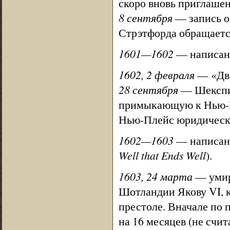
скоро вновь приглашен
8 сентября
— запись о
Стрэтфорда обращается
1601—1602
— написана
1602, 2 февраля
— «Две
28 сентября
— Шекспир
примыкающую к Нью-Пл
Нью-Плейс юридически
1602—1603
— написана
Well that Ends Well
).
1603, 24 марта
— умира
Шотландии Якову VI, к
престоле. Вначале по 
на 16 месяцев (не счи