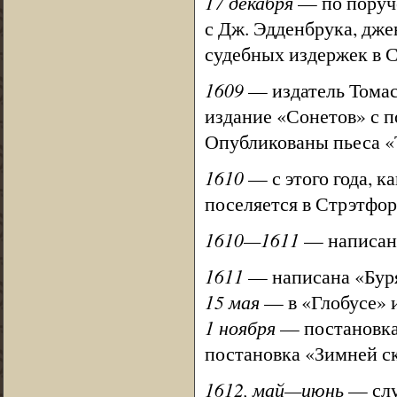
17 декабря
— по поруч
с Дж. Эдденбрука, дже
судебных издержек в С
1609
— издатель Томас
издание «Сонетов» с 
Опубликованы пьеса «Т
1610
— с этого года, к
поселяется в Стрэтфо
1610—1611
— написана
1611
— написана «Буря
15 мая
— в «Глобусе» 
1 ноября
— постановка 
постановка «Зимней ск
1612, май—июнь
— слу