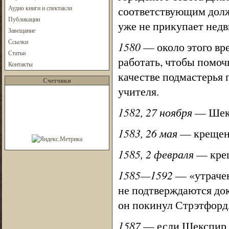
Аудио книги и спектакли
соответствующим должн
Публикации
уже не прикупает недв
Завещание
Ссылки
1580
— около этого вр
Статьи
работать, чтобы помочь
Контакты
качестве подмастерья 
Счетчики
учителя.
1582, 27 ноября
— Шекс
1583, 26 мая
— крещени
1585, 2 февраля
— крещ
1585—1592
— «утрачен
не подтверждаются док
он покинул Стрэтфорд, 
1587
— если Шекспир н