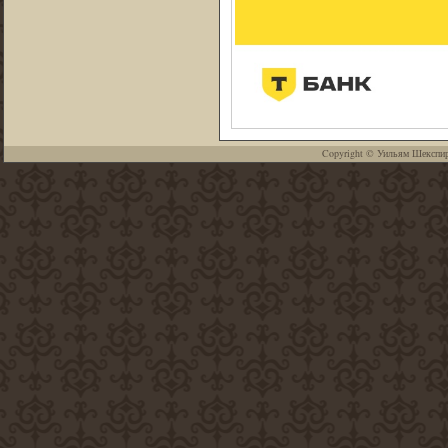
Copyright ©
Уильям Шекспи