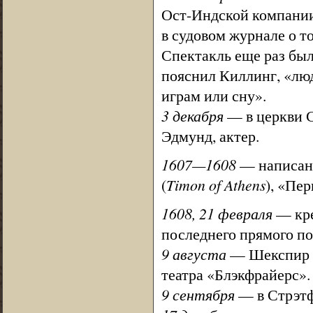
Ост-Индской компании
в судовом журнале о то
Спектакль еще раз был
пояснил Киллинг, «люд
играм или сну».
3 декабря
— в церкви С
Эдмунд, актер.
1607—1608
— написан
(
Timon of Athens
), «Пер
1608, 21 февраля
— кре
последнего прямого по
9 августа
— Шекспир с
театра «Блэкфрайерс».
9 сентября
— в Стрэтф