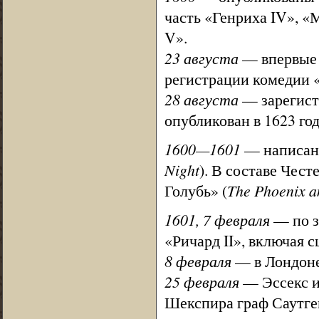
часть «Генриха IV», «
V».
23 августа
— впервые 
регистрации комедии 
28 августа
— зарегистр
опубликован в 1623 год
1600—1601
— написаны
Night
). В составе Чес
Голубь» (
The Phoenix a
1601, 7 февраля
— по з
«Ричард II», включая с
8 февраля
— в Лондоне
25 февраля
— Эссекс и
Шекспира граф Саутге