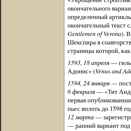
окончательного вариан
определенный артикль
окончательный текст с
Gentlemen of Verona
). 
Шекспира в соавторств
страницы которой, ка
1593, 18 апреля
— гильд
Адонис» (
Venus and Ad
1594, 24 января
— пост
6 февраля
— «Тит Андр
первая опубликованная
пьес вплоть до 1598 го
12 марта
— зарегистри
— ранний вариант под 