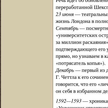
переработанной Шекс
23 июня
— театральный
жизнь Лондона в полно
Сентябрь
— посмертно
«университетских ост
за миллион раскаяния»
подтверждающего его у
прямо, но узнаваем в к
«потрясатель копья»).
Декабрь
— первый из д
Г. Четтла к его сочин
говорится, что его «ли
он себя в избранном де
1592—1593
— хроника 
«Укрощение строптиво