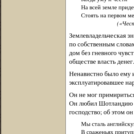
На всей земле приде
Стоять на первом ме
(«Чес
Землевладельческая зн
по собственным словам
дом без гневного чувс
обществе власть денег
Ненавистно было ему 
эксплуатировавшее нар
Он не мог примириться
Он любил Шотландию т
господство; об этом о
Мы сталь английску
В сраженьях притуп