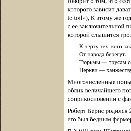
говорит о том, что «с
которого зависит дават
to toil»), К этому же 
с ее заключительной п
которой слышится гро
К черту тех, кого за
От народа берегут.
Тюрьмы — трусам о
Церкви — ханжеств
Многочисленные попыт
облик величайшего по
соприкосновении с фа
Роберт Бернс родился 
его был бедным фермер
В XVIII веке Шотланд