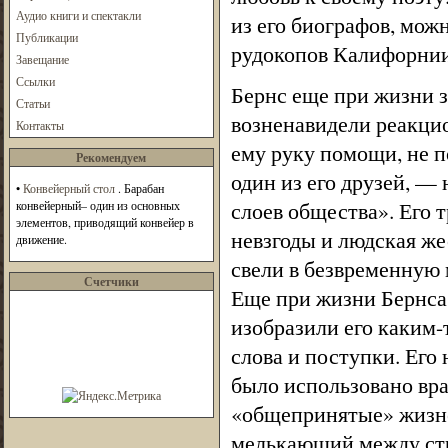
Аудио книги и спектакли
из его биографов, мож
Публикации
рудокопов Калифорнии
Завещание
Ссылки
Бернс еще при жизни з
Статьи
возненавидели реакцио
Контакты
ему руку помощи, не п
Рекомендуем
один из его друзей, —
•
Конвейерный стол
. Барабан
слоев общества». Его 
конвейерный– один из основных
элементов, приводящий конвейер в
невзгоды и людская ж
движение.
свели в безвременную 
Счетчики
Еще при жизни Бернса
изобразили его каким-
слова и поступки. Его
было использовано вра
«общепринятые» жизне
мелькающий между стр