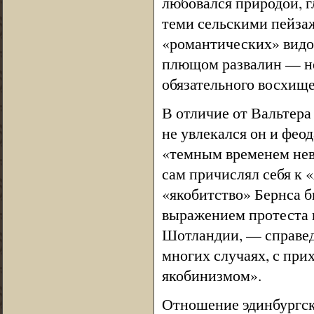
любовался природой, 
теми сельскими пейза
«романтических» видо
плющом развалин — не 
обязательного восхище
В отличие от Вальтера
не увлекался он и фео
«темным временем неве
сам причислял себя к 
«якобитство» Бернса б
выражением протеста п
Шотландии, — справедл
многих случаях, с при
якобинизмом».
Отношение эдинбургски