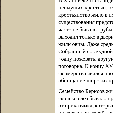
неимущих крестьян, ю
крестьянство жило в и
существования предст
часто не бывало трубы
выходил только в две
жили овцы. Даже средн
Собранный со скудной 
«одну пожевать, другу
поговорка. К концу XV
фермерства явился пр
обнищание широких кр
Семейство Бернсов жил
сколько слез бывало п
от приказчика, которы
и угрожал долговой тю