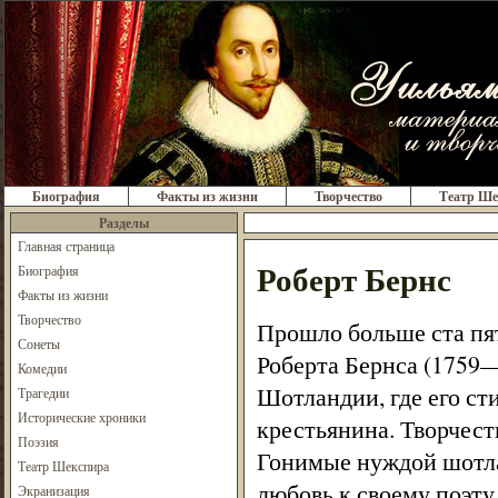
Биография
Факты из жизни
Творчество
Театр Ше
Разделы
Главная страница
Роберт Бернс
Биография
Факты из жизни
Творчество
Прошло больше ста пят
Сонеты
Роберта Бернса (1759—
Комедии
Шотландии, где его ст
Трагедии
Исторические хроники
крестьянина. Творчест
Поэзия
Гонимые нуждой шотла
Театр Шекспира
любовь к своему поэту
Экранизация