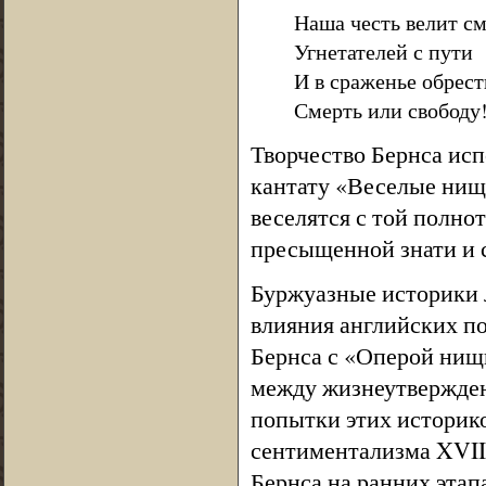
Наша честь велит с
Угнетателей с пути
И в сраженье обрест
Смерть или свободу
Творчество Бернса ис
кантату «Веселые нищи
веселятся с той полно
пресыщенной знати и
Буржуазные историки л
влияния английских по
Бернса с «Оперой нищи
между жизнеутвержден
попытки этих историко
сентиментализма XVIII
Бернса на ранних этап