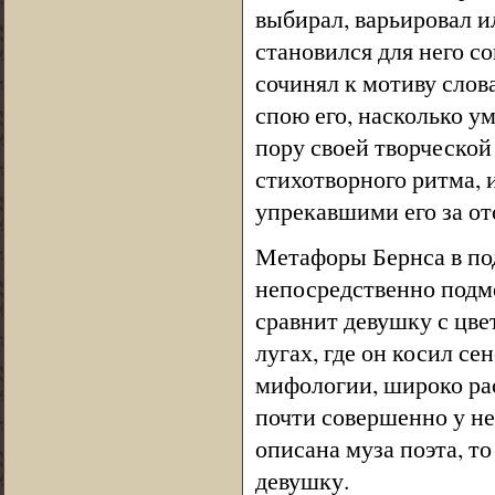
выбирал, варьировал ил
становился для него с
сочинял к мотиву слов
спою его, насколько ум
пору своей творческой
стихотворного ритма, 
упрекавшими его за от
Метафоры Бернса в по
непосредственно подме
сравнит девушку с цвет
лугах, где он косил се
мифологии, широко рас
почти совершенно у не
описана муза поэта, т
девушку.