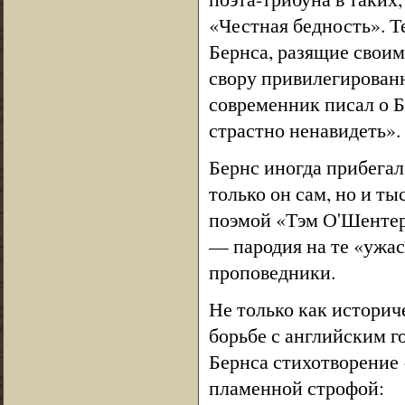
«Честная бедность». 
Бернса, разящие свои
свору привилегирован
современник писал о Б
страстно ненавидеть».
Бернс иногда прибегал
только он сам, но и т
поэмой «Тэм О'Шентер
— пародия на те «ужа
проповедники.
Не только как историче
борьбе с английским г
Бернса стихотворение
пламенной строфой: