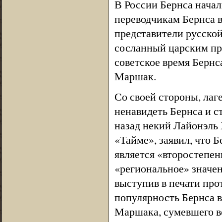
В России Бернса начал
переводчикам Бернса 
представители русской
сосланный царским пр
советское время Бернс
Маршак.
Со своей стороны, лаг
ненавидеть Бернса и с
назад некий Лайонэль 
«Тайме», заявил, что Б
является «второстепе
«региональное» значе
выступив в печати про
популярность Бернса в
Маршака, сумевшего во