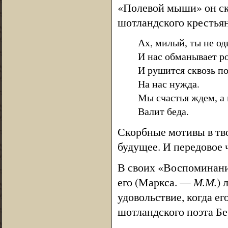
«Полевой мыши» он сказ
шотландского крестьян
Ах, милый, ты не од
И нас обманывает ро
И рушится сквозь п
На нас нужда.
Мы счастья ждем, а 
Валит беда.
Скорбные мотивы в тво
будущее. И передовое 
В своих «Воспоминани
его (Маркса. —
М.М.
) 
удовольствие, когда е
шотландского поэта Б