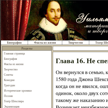
Биография
Факты из жизни
Творчество
Театр Ше
Разделы
Главная страница
Глава 16. Не сп
Биография
Факты из жизни
Творчество
Он вернулся в семью, к
Сонеты
1580 года Джона Шексп
Комедии
когда он не явился, о
Трагедии
Исторические хроники
одинок, около двух со
Поэзия
такому же наказанию 
Театр Шекспира
Возникает неизбежное
Экранизация