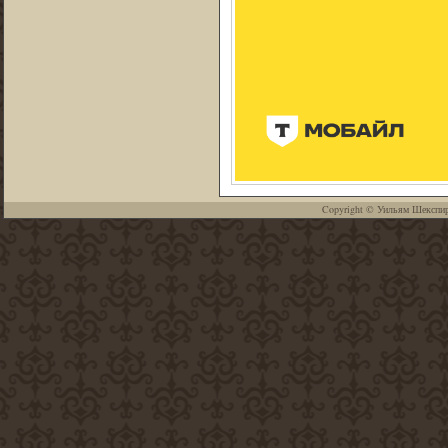
Copyright ©
Уильям Шекспи