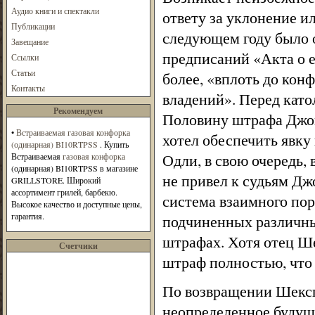
Аудио книги и спектакли
ответу за уклонение и
Публикации
следующем году было о
Завещание
предписаний «Акта о е
Ссылки
Статьи
более, «вплоть до кон
Контакты
владений». Перед като
Рекомендуем
Половину штрафа Джону
•
Встраиваемая газовая конфорка
хотел обеспечить явк
(одинарная) BI10RTPSS
. Купить
Одли, в свою очередь, 
Встраиваемая
газовая конфорка
(одинарная) BI10RTPSS в магазине
не привел к судьям Дж
GRILLSTORE. Широкий
ассортимент грилей, барбекю.
система взаимного пор
Высокое качество и доступные цены,
гарантия.
подчиненных различны
штрафах. Хотя отец Ше
Счетчики
штраф полностью, что 
По возвращении Шекспи
неопределенное будущее