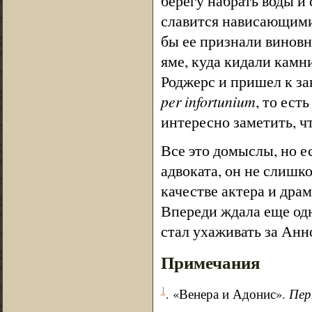
берегу набрать воды и
славится нависающими
бы ее признали виновн
яме, куда кидали камн
Роджерс и пришел к за
per infortunium
, то ест
интересно заметить, ч
Все это домыслы, но е
адвоката, он не слишк
качестве актера и драм
Впереди ждала еще одн
стал ухаживать за Анн
Примечания
1
. «Венера и Адонис».
Пер