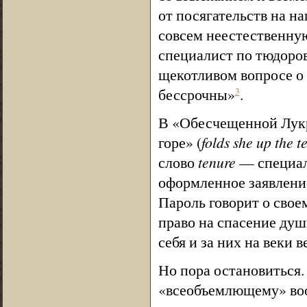
от посягательств на н
совсем неестественную
специалист по тюдоро
щекотливом вопросе о 
бессрочны»
.
3
В «Обесчещенной Лукр
горе» (
folds she up the t
слово
tenure
— специал
оформленное заявление
Пароль говорит о свое
право на спасение души
себя и за них на веки 
Но пора остановиться.
«всеобъемлющему» во