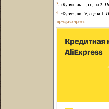
3
. «Буря», акт I, сцена 2.
Пе
4
. «Буря», акт V, сцена 1.
П
Предыдущая страница