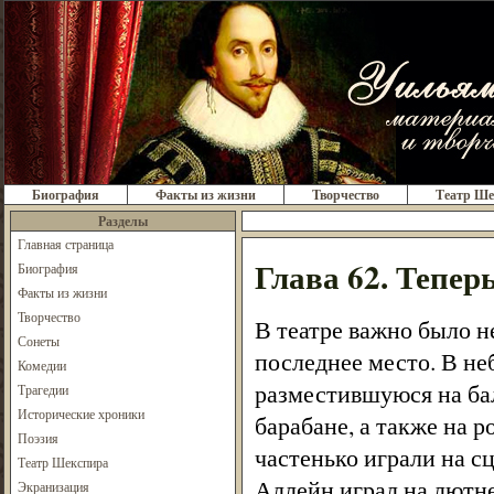
Биография
Факты из жизни
Творчество
Театр Ше
Разделы
Главная страница
Глава 62. Тепер
Биография
Факты из жизни
Творчество
В театре важно было н
Сонеты
последнее место. В н
Комедии
разместившуюся на бал
Трагедии
Исторические хроники
барабане, а также на р
Поэзия
частенько играли на с
Театр Шекспира
Аллейн играл на лютне
Экранизация