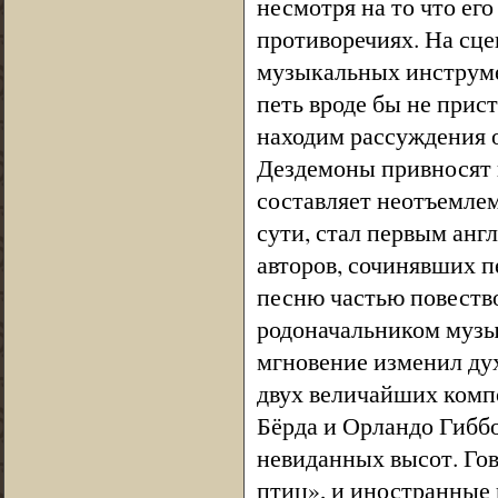
несмотря на то что его
противоречиях. На сцен
музыкальных инструмен
петь вроде бы не прист
находим рассуждения 
Дездемоны привносят 
составляет неотъемлем
сути, стал первым анг
авторов, сочинявших п
песню частью повество
родоначальником музык
мгновение изменил дух
двух величайших комп
Бёрда и Орландо Гиббо
невиданных высот. Гов
птиц», и иностранные 