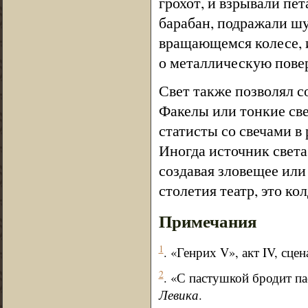
грохот, и взрывали п
барабан, подражали шу
вращающемся колесе, 
о металлическую пове
Свет также позволял с
Факелы или тонкие све
статисты со свечами в
Иногда источник света
создавая зловещее или
столетия театр, это ко
Примечания
1
. «Генрих V», акт IV, сцен
2
. «С пастушкой бродит па
Левика
.