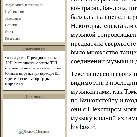
Аудио книги и спектакли
контрабас, бандола, ц
Публикации
баллады на сцене, на р
Завещание
Некоторые спектакли 
Ссылки
Статьи
музыкой сопровождалис
Контакты
предваряла сверхъесте
Рекомендуем
было множество танце
•
опора у110
. Переходные
опоры
соединении музыки и 
ЛЭП. Металлические опоры ЛЭП
высокой прочности рассчитанные на
Тексты песен в своих 
большие нагрузки при переходе ВЛ
через естественные преграды и
видимости, в последн
сооружения.
музыкантами, как Том
Счетчики
по Бишопсгейту и вход
они с Шекспиром могли
музыку к одной из самы
his lass»
.
2