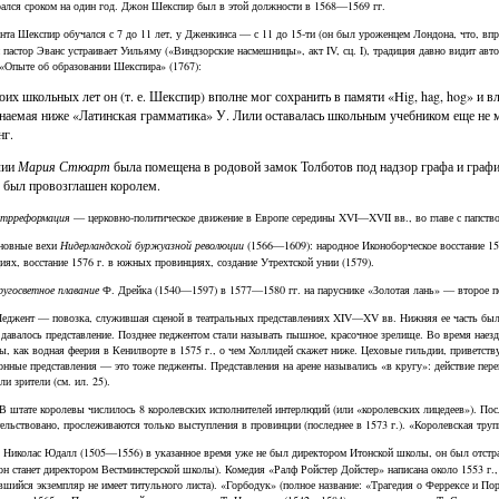
рался сроком на один год. Джон Шекспир был в этой должности в 1568—1569 гг.
нта Шекспир обучался с 7 до 11 лет, у Дженкинса — с 11 до 15-ти (он был уроженцем Лондона, что, впро
 пастор Эванс устраивает Уильяму («Виндзорские насмешницы», акт IV, сц. I), традиция давно видит а
 «Опыте об образовании Шекспира» (1767):
оих школьных лет он (т. е. Шекспир) вполне мог сохранить в памяти «Hig, hag, hog» и вл
аемая ниже «Латинская грамматика» У. Лили оставалась школьным учебником еще не мен
г.
лии
Мария Стюарт
была помещена в родовой замок Толботов под надзор графа и графи
. был провозглашен королем.
трреформация
— церковно-политическое движение в Европе середины XVI—XVII вв., во главе с папство
новные вехи
Нидерландской буржуазной революции
(1566—1609): народное Иконоборческое восстание 156
иях, восстание 1576 г. в южных провинциях, создание Утрехтской унии (1579).
угосветное плавание
Ф. Дрейка (1540—1597) в 1577—1580 гг. на паруснике «Золотая лань» — второе п
Педжент — повозка, служившая сценой в театральных представлениях XIV—XV вв. Нижняя ее часть была з
 давалось представление. Позднее педжентом стали называть пышное, красочное зрелище. Во время наез
ы, как водная феерия в Кенилворте в 1575 г., о чем Холлидей скажет ниже. Цеховые гильдии, приветств
онные представления — это тоже педженты. Представления на арене назывались «в кругу»: действие пер
и зрители (см. ил. 25).
 В штате королевы числилось 8 королевских исполнителей интерлюдий (или «королевских лицедеев»). Пос
тельствовано, прослеживаются только выступления в провинции (последнее в 1573 г.). «Королевская трупп
. Николас Юдалл (1505—1556) в указанное время уже не был директором Итонской школы, он был отстра
 он станет директором Вестминстерской школы). Комедия «Ралф Ройстер Дойстер» написана около 1553 г.,
вшийся экземпляр не имеет титульного листа). «Горбодук» (полное название: «Трагедия о Феррексе и Пор