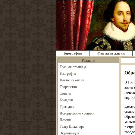
Биография
Факты из жизни
Разделы
Главная страница
Обра
Биография
Факты из жизни
В 1561
Творчество
вылеза
почетн
Сонеты
еще тр
Комедии
Здесь 
Трагедии
семьи,
Исторические хроники
образо
Поэзия
мальчи
Театр Шекспира
в стра
городс
Экранизация