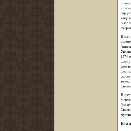
О всех
в горо
городс
чаще в
было у
феерия
В том 
возмож
(извес
Уилмко
1574-м
школу 
свое п
шести 
скорее
только
Спенсе
В зрел
хочетс
белые 
Спенсе
мужчи
Комм