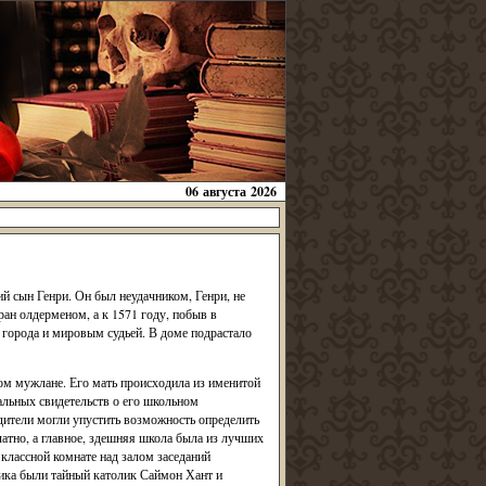
06 августа 2026
й сын Генри. Он был неудачником, Генри, не
ран олдерменом, а к 1571 году, побыв в
 города и мировым судьей. В доме подрастало
ом мужлане. Его мать происходила из именитой
альных свидетельств о его школьном
одители могли упустить возможность определить
атно, а главное, здешняя школа была из лучших
классной комнате над залом заседаний
чика были тайный католик Саймон Хант и