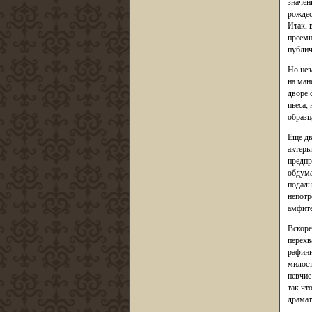
значен
рождес
Итак, 
преемн
публич
Но нез
на ман
дворе 
пьеса,
образц
Еще дв
актеры
предпр
обдума
подаль
непотр
амфите
Вскоре
перехв
рафини
милост
певчие
так чт
драмат