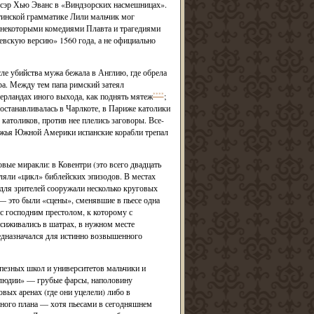
 сэр Хью Эванс в «Виндзорских насмешницах».
тинской грамматике Лили мальчик мог
 с некоторыми комедиями Плавта и трагедиями
невскую версию» 1560 года, а не официально
ле убийства мужа бежала в Англию, где обрела
ра. Между тем папа римский затеял
ерландах иного выхода, как поднять мятеж
****
;
 останавливалась в Чарлкоте, в Париже католики
католиков, против нее плелись заговоры. Все-
режья Южной Америки испанские корабли трепал
вые миракли: в Ковентри (это всего двадцать
вляли «цикл» библейских эпизодов. В местах
 для зрителей сооружали несколько круговых
— это были «сцены», сменявшие в пьесе одна
 с господним престолом, к которому с
тсиживались в шатрах, в нужном месте
предназначался для истинно возвышенного
апезных школ и университетов мальчики и
ерлюдии» — грубые фарсы, наполовину
вых аренах (где они уцелели) либо в
зного плана — хотя пьесами в сегодняшнем