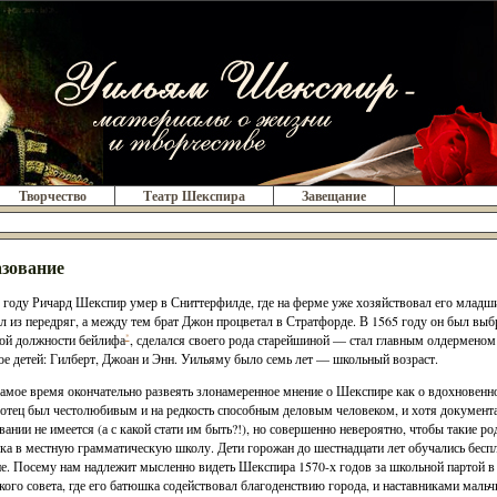
Творчество
Театр Шекспира
Завещание
зование
 году Ричард Шекспир умер в Сниттерфилде, где на ферме уже хозяйствовал его младши
л из передряг, а между тем брат Джон процветал в Стратфорде. В 1565 году он был выб
ой должности бейлифа
*
, сделался своего рода старейшиной — стал главным олдерменом
ое детей: Гилберт, Джоан и Энн. Уильяму было семь лет — школьный возраст.
самое время окончательно развеять злонамеренное мнение о Шекспире как о вдохновенн
 отец был честолюбивым и на редкость способным деловым человеком, и хотя документ
вании не имеется (а с какой стати им быть?!), но совершенно невероятно, чтобы такие р
ка в местную грамматическую школу. Дети горожан до шестнадцати лет обучались беспл
не. Посему нам надлежит мысленно видеть Шекспира 1570-х годов за школьной партой в 
кого совета, где его батюшка содействовал благоденствию города, и наставниками маль