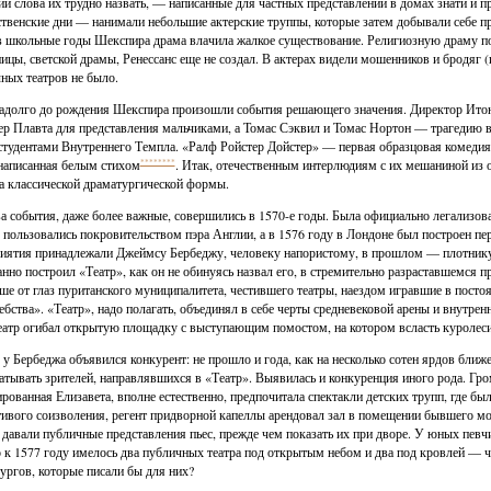
ии слова их трудно назвать, — написанные для частных представлений в домах знати и 
твенские дни — нанимали небольшие актерские труппы, которые затем добывали себе п
в школьные годы Шекспира драма влачила жалкое существование. Религиозную драму по
ицы, светской драмы, Ренессанс еще не создал. В актерах видели мошенников и бродяг (
ных театров не было.
адолго до рождения Шекспира произошли события решающего значения. Директор Ито
ер Плавта для представления мальчиками, а Томас Сэквил и Томас Нортон — трагедию 
студентами Внутреннего Темпла. «Ралф Ройстер Дойстер» — первая образцовая комедия
 написанная белым стихом
********
. Итак, отечественным интерлюдиям с их мешаниной из 
а классической драматургической формы.
а события, даже более важные, совершились в 1570-е годы. Была официально легализов
 пользовались покровительством пэра Англии, а в 1576 году в Лондоне был построен пе
иятия принадлежали Джеймсу Бербеджу, человеку напористому, в прошлом — плотнику, 
нно построил «Театр», как он не обинуясь назвал его, в стремительно разраставшемся п
ше от глаз пуританского муниципалитета, честившего театры, наездом игравшие в посто
ебства». «Театр», надо полагать, объединял в себе черты средневековой арены и внутре
атр огибал открытую площадку с выступающим помостом, на котором всласть куролеси
 у Бербеджа объявился конкурент: не прошло и года, как на несколько сотен ярдов бли
атывать зрителей, направлявшихся в «Театр». Выявилась и конкуренция иного рода. Гр
рованная Елизавета, вполне естественно, предпочитала спектакли детских трупп, где был
ивого соизволения, регент придворной капеллы арендовал зал в помещении бывшего мо
 давали публичные представления пьес, прежде чем показать их при дворе. У юных певчи
о к 1577 году имелось два публичных театра под открытым небом и два под кровлей — ч
ургов, которые писали бы для них?