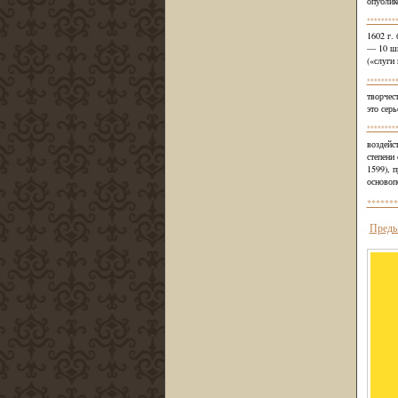
опублик
********
1602 г.
— 10 ши
(«слуги
********
творчес
это серь
********
воздейс
степени
1599), 
основоп
*******
Преды