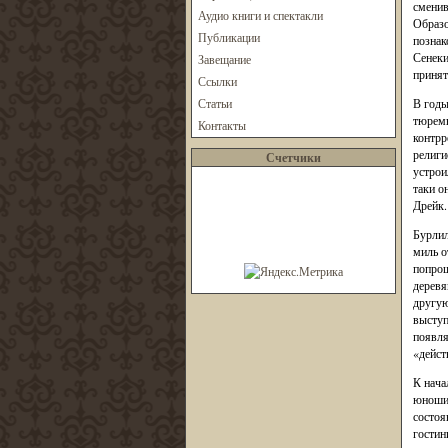
сменив
Аудио книги и спектакли
Образо
Публикации
познак
Сенек
Завещание
принят
Ссылки
Статьи
В годы
тюремн
Контакты
контр
религи
Счетчики
устрои
таки о
Дрейк.
Бурлил
миль о
попрощ
деревя
другую
выступ
появля
«дейст
К нача
юноши 
состоя
гостин