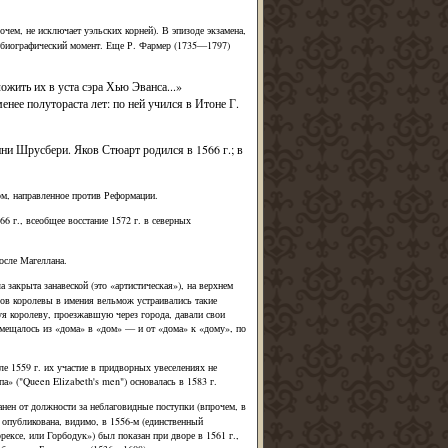
чем, не исключает уэльских корней). В эпизоде экзамена,
втобиографический момент. Еще Р. Фармер (1735—1797)
ожить их в уста сэра Хью Эванса...»
ее полутораста лет: по ней учился в Итоне Г.
ни Шрусбери. Яков Стюарт родился в 1566 г.; в
м, направленное против Реформации.
6 г., всеобщее восстание 1572 г. в северных
осле Магеллана.
акрыта занавеской (это «артистическая»), на верхнем
дов королевы в имения вельмож устраивались такие
уя королеву, проезжавшую через города, давали свои
емещалось из «дома» в «дом» — и от «дома» к «дому», по
ле 1559 г. их участие в придворных увеселениях не
а» ("Queen Elizabeth's men") основалась в 1583 г.
нен от должности за неблаговидные поступки (впрочем, в
 опубликована, видимо, в 1556-м (единственный
рексе, или Горбодук») был показан при дворе в 1561 г.,