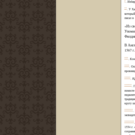
*
. Изби
**
. У Ха
который
писал в
«Из св
Упомин
Филдин
В Анг
1567 г
***
.
Кон
****
. Ос
провинц
*****
.
Кр
******
. 
помосте
педжент
традици
кругу шл
*******
.
засвиде
********
1554 г.
сохрани