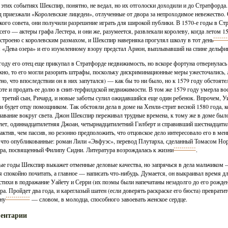
 этих событиях Шекспир, понятно, не ведал, но их отголоски доходили и до Стратфорда.
д приезжали «Королевские лицедеи», отлученные от двора за непроходимое невежество. 
кого совета, они получили разрешение играть для широкой публики. В 1570-е годы в Ст
сего — актеры графа Лестера, и они же, разумеется, развлекали королеву, когда летом 1
строено с королевским размахом, и Шекспир наверняка прогулял школу в тот день
*******
 «Дева озера» и его изумленному взору предстал Арион, выплывавший на спине дельфи
году его отец еще прикупал в Стратфорде недвижимость, но вскоре фортуна отвернулась 
но, то его могли разорить штрафы, поскольку дискриминационные меры ужесточались, ли
тно, что впоследствии он в них запутался) — как бы то ни было, но к 1579 году обстоят
те и продать ее долю в снит-терфилдской недвижимости. В том же 1579 году умерла во
 третий сын, Ричард, и новые заботы сулил ожидавшийся еще один ребенок. Впрочем, Уи
и будет отцу помощником. Так обстояли дела в доме на Хенли-стрит весной 1580 года, 
лавание вокруг света. Джон Шекспир переживал трудные времена, к тому же в доме был
лет, одиннадцатилетняя Джоан, четырнадцатилетний Гилберт и справивший шестнадцати
 актив, чем пассив, но резонно предположить, что отцовское дело интересовало его в ме
 что опубликованные: роман Лили «Эвфуэс», перевод Плутарха, сделанный Томасом Но
ра, посвященный Филипу Сидни. Литература возрождалась к жизни
***********
.
ые годы Шекспир выкажет отменные деловые качества, но запрячься в дела мальчиком — 
я спокойно почитать, а главное — написать что-нибудь. Думается, он выкраивал время д
стихи в подражание Уайету и Серри (их поэмы были напечатаны незадолго до его рожден
ра. Пройдет два года, и кареглазый шатен (если доверять раскраске его бюста) преврат
ну
************
— словом, в молодца, способного завоевать женское сердце.
ентарии