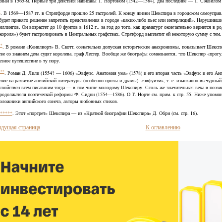
ован в 1565-м. Первые три действия написаны Т. Нортоном (1542—1584), два последние — Т. Сэквилом
*
. В 1569—1587 гг. в Стратфорде прошло 25 гастролей. К концу жизни Шекспира в городском самоуправл
 будет принято решение запретить представления в городе «каких-либо пьес или интерлюдий». Нарушив
ллингов. Он возрастет до 10 фунтов в 1612 г., за год до того, как драматург окончательно вернется в р
 короля») будет гастролировать в Центральных графствах, Стратфорд выплатит ей некоторую сумму с тем,
**
. В романе «Кенилворт» В. Скотт, сознательно допуская исторические анахронизмы, показывает Шексп
тве со знанием дела судят королева, граф Лестер. Вообще же биографы сомневаются, что Шекспир «прогу
езное путешествие в ту пору.
***
. Роман Д. Лили (1554? — 1606) «Эвфуэс. Анатомия ума» (1578) и его вторая часть «Эвфуэс и его Анг
твие на развитие английской литературы (особенно прозы и драмы): «эвфуизм», т. е. изысканно-вычурны
 свойствен всем писавшим тогда — в том числе молодому Шекспиру. Столь же значительная веха в поэз
продолжателя поэтической реформы Ф. Сидни (1554—1586). О Т. Норте см. прим. к стр. 55. Ниже упом
оложники английского сонета, авторы любовных стихов.
*****
. Этот «портрет» Шекспира — из «Краткой биографии Шекспира» Д. Обри (см. стр. 16).
дущая страница
К оглавлению