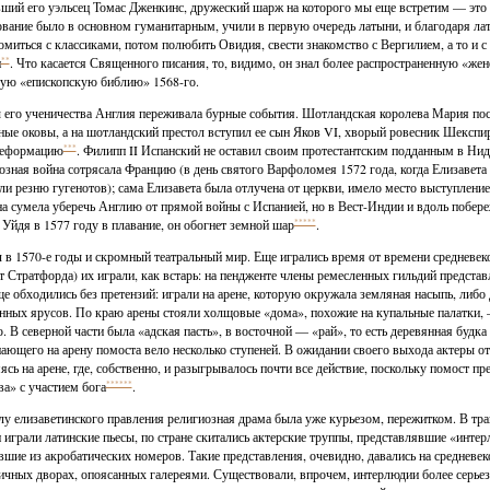
ший его уэльсец Томас Дженкинс, дружеский шарж на которого мы еще встретим — это
вание было в основном гуманитарным, учили в первую очередь латыни, и благодаря ла
омиться с классиками, потом полюбить Овидия, свести знакомство с Вергилием, а то и
и
**
. Что касается Священного писания, то, видимо, он знал более распространенную «же
ую «епископскую библию» 1568-го.
 его ученичества Англия переживала бурные события. Шотландская королева Мария пос
ые оковы, а на шотландский престол вступил ее сын Яков VI, хворый ровесник Шекспи
реформацию
***
. Филипп II Испанский не оставил своим протестантским подданным в Нид
озная война сотрясала Францию (в день святого Варфоломея 1572 года, когда Елизавета
ли резню гугенотов); сама Елизавета была отлучена от церкви, имело место выступление 
на сумела уберечь Англию от прямой войны с Испанией, но в Вест-Индии и вдоль побе
 Уйдя в 1577 году в плавание, он обогнет земной шар
*****
.
 в 1570-е годы и скромный театральный мир. Еще игрались время от времени средневеко
т Стратфорда) их играли, как встарь: на пендженте члены ремесленных гильдий предста
е обходились без претензий: играли на арене, которую окружала земляная насыпь, либо
нных ярусов. По краю арены стояли холщовые «дома», похожие на купальные палатки, 
. В северной части была «адская пасть», в восточной — «рай», то есть деревянная будка
ающего на арену помоста вело несколько ступеней. В ожидании своего выхода актеры о
ясь на арене, где, собственно, и разыгрывалось почти все действие, поскольку помост 
ва» с участием бога
******
.
лу елизаветинского правления религиозная драма была уже курьезом, пережитком. В тр
играли латинские пьесы, по стране скитались актерские труппы, представлявшие «инт
вшие из акробатических номеров. Такие представления, очевидно, давались на средневеко
ичных дворах, опоясанных галереями. Существовали, впрочем, интерлюдии более серье