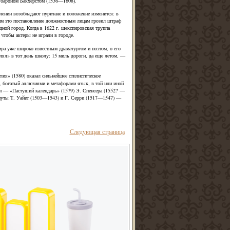
 бароном Бакхерстом (1536—1608).
ении возобладают пуритане и положение изменится: в
шим это постановление должностным лицам грозил штраф
одной город. Когда в 1622 г. шекспировская труппа
 чтобы актеры не играли в городе.
ира уже широко известным драматургом и поэтом, о его
лял» в тот день школу: 15 миль дороги, да еще летом, —
лия» (1580) оказал сильнейшее стилистическое
й, богатый аллюзиями и метафорами язык, в той или иной
ии — «Пастуший календарь» (1579) Э. Спенсера (1552? —
януты Т. Уайет (1503—1543) и Г. Серри (1517—1547) —
Следующая страница