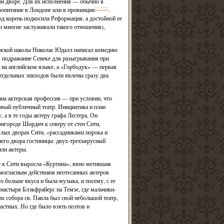
при дворе. Для их исполнения — обычно в
ропитание в Лондоне или в провинции
*******
.
д корень подкосила Реформация, а достойной ее
и многие заслуживали такого отношения),
нской школы Николас Юдалл написал комедию
в подражание Сенеке для разыгрывания при
 на английском языке, а «Горбодук» — первая
отдельных эпизодов были явлены сразу два
ана актерская профессия — при условии, что
рвый публичный театр. Инициатива и план
а в те годы актеру графа Лестера. Он
ригороде Шордич к северу от стен Сити,
ялых дворах Сити, «рассадниками порока и
ннего двора гостиницы: двух-трехъярусный
ли актеры.
же к Сити выросла «Куртина», явно метившая
омогласным действиям неотесанных актеров
о больше вкуса и была музыка, и посему, с ее
настыря Блэкфрайерс на Темзе, где мальчики-
х собора св. Павла был свой небольшой театр,
астных. Но где было взять поэтов и