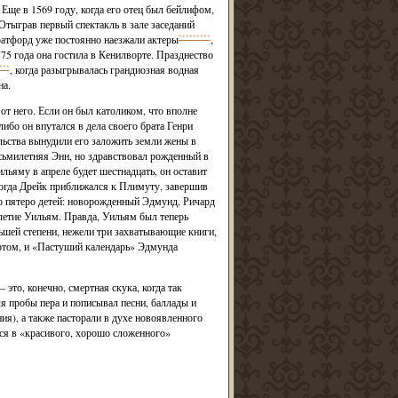
 Еще в 1569 году, когда его отец был бейлифом,
Отыграв первый спектакль в зале заседаний
ратфорд уже постоянно наезжали актеры
*********
,
575 года она гостила в Кенилворте. Празднество
***
, когда разыгрывалась грандиозная водная
на.
от него. Если он был католиком, что вполне
бо он впутался в дела своего брата Генри
ельства вынудили его заложить земли жены в
сьмилетняя Энн, но здравствовал рожденный в
льяму в апреле будет шестнадцать, он оставит
когда Дрейк приближался к Плимуту, завершив
о пятеро детей: новорожденный Эдмунд, Ричард
летие Уильям. Правда, Уильям был теперь
ньшей степени, нежели три захватывающие книги,
ртом, и «Пастуший календарь» Эдмунда
это, конечно, смертная скука, когда так
ля пробы пера и пописывал песни, баллады и
ия), а также пасторали в духе новоявленного
ится в «красивого, хорошо сложенного»