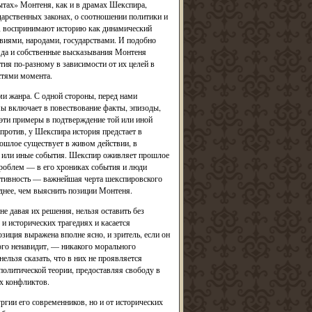
ытах» Монтеня, как и в драмах Шекспира,
дарственных законах, о соотношении политики и
га, воспринимают историю как динамический
виями, народами, государствами. И подобно
 да и собственные высказывания Монтеня
ия по-разному в зависимости от их целей в
стями момента.
ми жанра. С одной стороны, перед нами
ы включает в повествование факты, эпизоды,
 эти примеры в подтверждение той или иной
апротив, у Шекспира история предстает в
рошлое существует в живом действии, в
те или иные события. Шекспир оживляет прошлое
проблем — в его хрониках события и люди
ективность — важнейшая черта шекспировского
днее, чем выяснить позиции Монтеня.
е давая их решения, нельзя оставить без
и исторических трагедиях и касается
иция выражена вполне ясно, и зритель, если он
ого ненавидит, — никакого морального
льзя сказать, что в них не проявляется
политической теории, предоставляя свободу в
х конфликтов.
гии его современников, но и от исторических