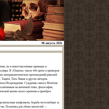
08 августа 2026
еня, но и многочисленные примеры и
спира. В «Опытах» около 400 цитат и примеров
ких материалистических произведений римской
 Тацита, Тита Ливия и других авторов.
эпохи Возрождения. Суждения самого Монтеня
воспитанным на античной этике, философии,
ической жизни своего времени и приобрел
 религиозные конфликты, борьба честолюбцев за
агом. Политика для обоих писателей —