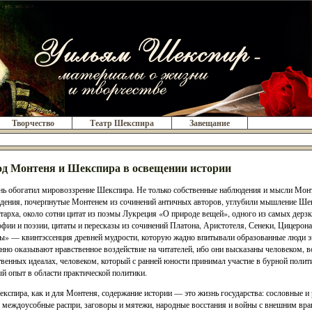
Творчество
Театр Шекспира
Завещание
д Монтеня и Шекспира в освещении истории
ь обогатил мировоззрение Шекспира. Не только собственные наблюдения и мысли Монт
дения, почерпнутые Монтенем из сочинений античных авторов, углубили мышление Шек
тарха, около сотни цитат из поэмы Лукреция «О природе вещей», одного из самых дерз
фии и поэзии, цитаты и пересказы из сочинений Платона, Аристотеля, Сенеки, Цицерона,
» — квинтэссенция древней мудрости, которую жадно впитывали образованные люди 
нно оказывают нравственное воздействие на читателей, ибо они высказаны человеком, 
венных идеалах, человеком, который с ранней юности принимал участие в бурной полит
й опыт в области практической политики.
кспира, как и для Монтеня, содержание истории — это жизнь государства: сословные и
, междоусобные распри, заговоры и мятежи, народные восстания и войны с внешним вр