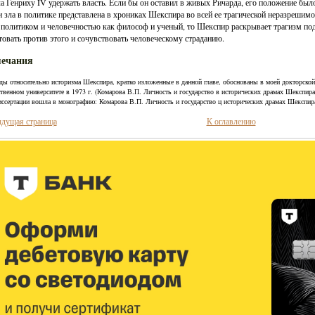
а Генриху IV удержать власть. Если бы он оставил в живых Ричарда, его положение бы
и зла в политике представлена в хрониках Шекспира во всей ее трагической неразрешим
политиком и человечностью как философ и ученый, то Шекспир раскрывает трагизм под
товать против этого и сочувствовать человеческому страданию.
ечания
ды относительно историзма Шекспира, кратко изложенные в данной главе, обоснованы в моей докторско
ственном университете в 1973 г. (Комарова В.П. Личность и государство в исторических драмах Шекспира 
иссертации вошла в монографию: Комарова В.П. Личность и государство ц исторических драмах Шекспира
дущая страница
К оглавлению