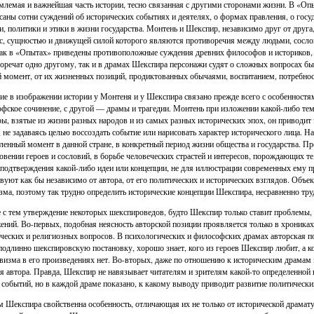
млемая и важнейшая часть истории, тесно связанная с другими сторонами жизни. В «Оп
саны сотни суждений об исторических событиях и деятелях, о формах правления, о госу
и, политики и этики в жизни государства. Монтень и Шекспир, независимо друг от дру
с, сущностью и движущей силой которого являются противоречия между людьми, сосло
ак в «Опытах» приведены противоположные суждения древних философов и историков,
оречат одно другому, так и в драмах Шекспира персонажи судят о сложных вопросах быт
 момент, от их жизненных позиций, продиктованных обычаями, воспитанием, потребно
ие в изображении истории у Монтеня и у Шекспира связано прежде всего с особенностя
фское сочинение, с другой — драмы и трагедии. Монтень при изложении какой-либо тем
ы, взятые из жизни разных народов и из самых разных исторических эпох, он приводит
 не задаваясь целью воссоздать событие или нарисовать характер исторического лица. Н
ленный момент в данной стране, в конкретный период жизни общества и государства. П
овении героев и сословий, в борьбе человеческих страстей и интересов, порождающих 
 подтверждения какой-либо идеи или концепции, не для иллюстрации современных ему 
вуют как бы независимо от автора, от его политических и исторических взглядов. Объ
зма, поэтому так трудно определить исторические концепции Шекспира, несравненно тру
 с тем утверждение некоторых шекспироведов, будто Шекспир только ставит проблемы, н
ений. Во-первых, подобная неясность авторской позиции проявляется только в хрониках 
ческих и религиозных вопросов. В психологических и философских драмах авторская поз
подлинно шекспировскую постановку, хорошо знает, кого из героев Шекспир любит, а к
визма в его произведениях нет. Во-вторых, даже по отношению к историческим драмам не
я автора. Правда, Шекспир не навязывает читателям и зрителям какой-то определенной 
 событий, но в каждой драме показано, к какому выводу приводит развитие политически
 Шекспира свойственна особенность, отличающая их не только от исторической драматур