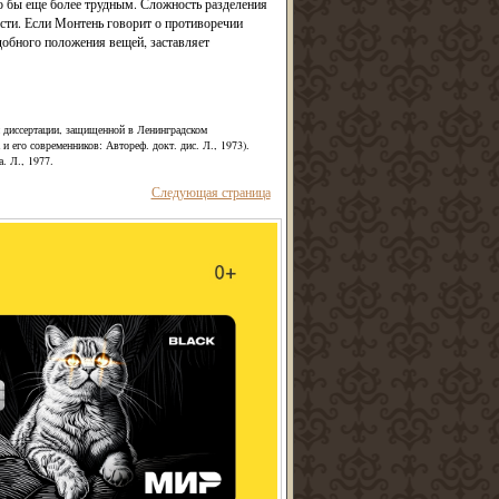
ло бы еще более трудным. Сложность разделения
ости. Если Монтень говорит о противоречии
обного положения вещей, заставляет
й диссертации, защищенной в Ленинградском
и его современников: Автореф. докт. дис. Л., 1973).
. Л., 1977.
Следующая страница