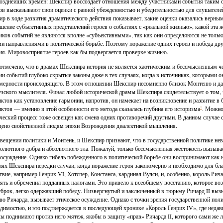
озднейших времен: Шекспир воссоздает отношения между участниками события таким 
ов высказывают свои оценки с равной убежденностью и убедительностью для слушателей, 
р в ходе развития драматического действия показывает, какие оценки оказались верн
шение субъективных представлений героев о событиях с «реальной жизнью», какой эта 
иков событий не являются вполне «субъективными», так как они определяются не тольк
и направлениями в политической борьбе. Поэтому поражение одних героев и победа дру
ия. Мировосприятие героев как бы подвергается проверке жизнью.
отмечено, что в драмах Шекспира история не является хаотическим и бессмысленным 
ии событий глубоко скрытые законы даже в тех случаях, когда в источниках, которыми о
мерности происходящего. В этом отношении Шекспир несомненно близок Монтеню и да
зского мыслителя. Финал любой исторической драмы Шекспира свидетельствует о том, 
ктов как установление гармонии, напротив, он намекает на возникновение и развитие в
ктов — именно в этой особенности его метода сказалась глубина его историзма
1
. Можно
ческий процесс тоже освещен как смена одних противоречий другими. В данном случае
ено свойственной людям эпохи Возрождения диалектикой мышления.
вещении политики и Монтень, и Шекспир признают, что в государственной политике н
солютного добра и абсолютного зла. Пожалуй, только бессмысленная жестокость вызывае
 осуждение. Однако гибель побежденного в политической борьбе они воспринимают как 
иях Шекспира нередки случаи, когда поражение героя закономерно и необходимо для бла
твие, например Генрих VI, Хотспер, Констанса, кардинал Вулси, и, особенно, король Ричар
ять и обременил подданных налогами. Это привело к всеобщему восстанию, которое во
брок, легко одержавший победу. Низвергнутый и заключенный в тюрьму Ричард II вызы
во Ричарда, вызывает этическое осуждение. Однако с точки зрения государственной по
димостью, и это подтверждается в последующей хронике «Король Генрих IV», где нед
ы поднимают против него мятеж, якобы в защиту «прав» Ричарда II, которого сами же 