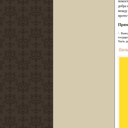
помогл
добра 
между 
протес
Прим
1
. Выво
государ
Часть д
Преды