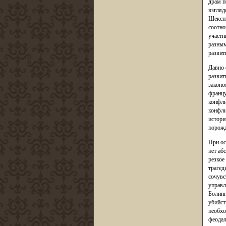
драм п
взгляд
Шекспи
соотно
участн
разным
развит
Давно 
развит
законо
францу
конфли
конфли
истори
порожд
При ос
нет аб
резкое
трагед
сочувс
управл
Болинг
убийст
необхо
феодал