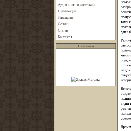
неотъе
Аудио книги и спектакли
разбро
Публикации
религи
процес
Завещание
тому к
Ссылки
против
Статьи
данный
Контакты
Различ
филосо
Счетчики
пример
мысли,
опреде
столкн
не для
сущест
истори
Вместе
возраж
полити
видит 
реляти
позици
оценке
Драмам