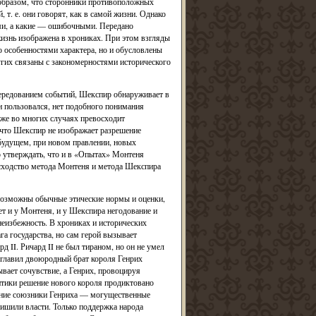
образом, что сторонники противоположных
т. е. они говорят, как в самой жизни. Однако
ыми, а какие — ошибочными. Передано
жизнь изображена в хрониках. При этом взгляды
о особенностями характера, но и обусловлены
гих связаны с закономерностями исторического
чередованием событий, Шекспир обнаруживает в
н пользовался, нет подобного понимания
же во многих случаях превосходит
что Шекспир не изображает разрешение
 будущем, при новом правлении, новых
 утверждать, что и в «Опытах» Монтеня
 сходство метода Монтеня и метода Шекспира
евозможны обычные этические нормы и оценки,
т и у Монтеня, и у Шекспира негодование и
неизбежность. В хрониках и исторических
га государства, но сам герой вызывает
д II. Ричард II не был тираном, но он не умел
зглавил двоюродный брат короля Генрих
вает сочувствие, а Генрих, провоцируя
литики решение нового короля продиктовано
авние союзники Генриха — могущественные
лишили власти. Только поддержка народа