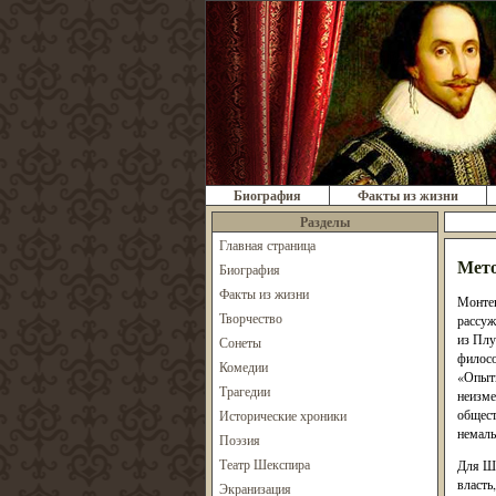
Биография
Факты из жизни
Разделы
Главная страница
Мето
Биография
Факты из жизни
Монтен
Творчество
рассуж
из Плу
Сонеты
филосо
Комедии
«Опыты
Трагедии
неизме
общест
Исторические хроники
немалы
Поэзия
Театр Шекспира
Для Ше
власть
Экранизация