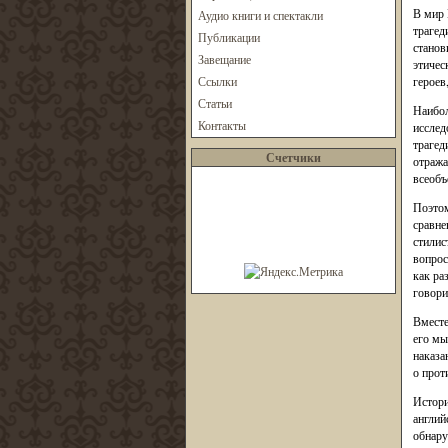
В мир 
Аудио книги и спектакли
трагед
Публикации
станов
Завещание
этичес
Ссылки
героев
Статьи
Наибол
Контакты
исслед
трагед
Счетчики
отража
всеобъ
Поэтом
сравне
стилис
вопрос
как ра
говори
Вместе
его мы
наказа
о прот
Истори
англий
обнару