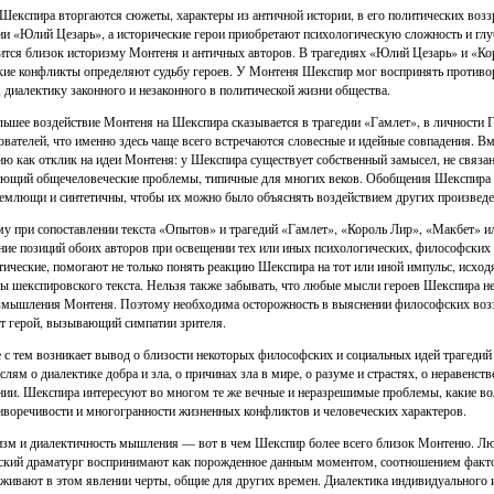
Шекспира вторгаются сюжеты, характеры из античной истории, в его политических воззр
ии «Юлий Цезарь», а исторические герои приобретают психологическую сложность и г
ится близок историзму Монтеня и античных авторов. В трагедиях «Юлий Цезарь» и «Ко
кие конфликты определяют судьбу героев. У Монтеня Шекспир мог воспринять противор
, диалектику законного и незаконного в политической жизни общества.
ьшее воздействие Монтеня на Шекспира сказывается в трагедии «Гамлет», в личности 
ователей, что именно здесь чаще всего встречаются словесные и идейные совпадения. Вм
ию как отклик на идеи Монтеня: у Шекспира существует собственный замысел, не связа
ющий общечеловеческие проблемы, типичные для многих веков. Обобщения Шекспира в
емлющи и синтетичны, чтобы их можно было объяснять воздействием других произведе
у при сопоставлении текста «Опытов» и трагедий «Гамлет», «Король Лир», «Макбет» 
ние позиций обоих авторов при освещении тех или иных психологических, философских 
тические, помогают не только понять реакцию Шекспира на тот или иной импульс, исход
ы шекспировского текста. Нельзя также забывать, что любые мысли героев Шекспира не
змышления Монтеня. Поэтому необходима осторожность в выяснении философских воззр
т герой, вызывающий симпатии зрителя.
 с тем возникает вывод о близости некоторых философских и социальных идей трагеди
слям о диалектике добра и зла, о причинах зла в мире, о разуме и страстях, о неравенств
нии. Шекспира интересуют во многом те же вечные и неразрешимые проблемы, какие во
иворечивости и многогранности жизненных конфликтов и человеческих характеров.
зм и диалектичность мышления — вот в чем Шекспир более всего близок Монтеню. Лю
ский драматург воспринимают как порожденное данным моментом, соотношением фактов
живают в этом явлении черты, общие для других времен. Диалектика индивидуального и