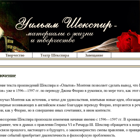
Творчество
Театр Шекспира
Завещание
ючение
ние текста произведений Шекспира и «Опытов» Монтеня позволяет сделать вывод, что
в» уже в 1596—1597 гг. по переводу Джона Флорио в рукописи, по мере того, как этот 
изучал Монтеня как источник, а читал для удовольствия, впитывая новые идеи, обогащ
впервые возникающих в английском языке благодаря переводу Флорио, вторгаются в реч
ии, как у Флорио, но в совершенно иных сочетаниях, в ином контексте.
воззрении Шекспира произошли изменения начиная именно с 1596—1597 гг. В хрониках
раннее, чем в драмах о правлении Генриха VI и Ричарда III. Шекспир обращается к вопр
связи прошлого, настоящего и будущего, о закономерностях смены правления, о принци
ние событий приобретает диалектичность и философскую проблемность.