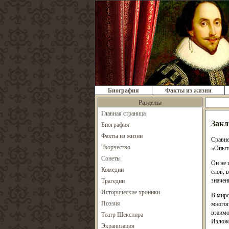
Биография
Факты из жизни
Разделы
Главная страница
Закл
Биография
Факты из жизни
Сравне
Творчество
«Опыто
Сонеты
Он не 
Комедии
слов, 
значен
Трагедии
Исторические хроники
В миро
Поэзия
многог
взаимо
Театр Шекспира
Изложе
Экранизация