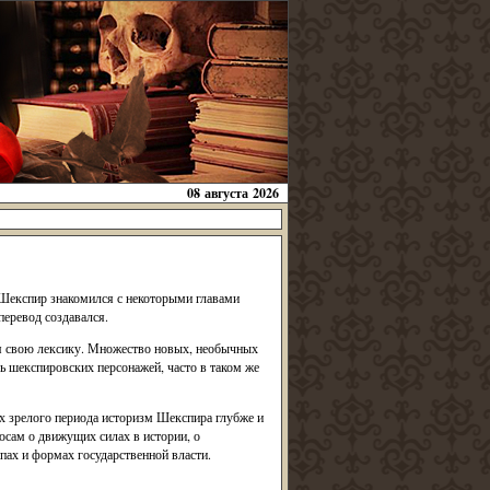
08 августа 2026
 Шекспир знакомился с некоторыми главами
перевод создавался.
ая свою лексику. Множество новых, необычных
ь шекспировских персонажей, часто в таком же
 зрелого периода историзм Шекспира глубже и
осам о движущих силах в истории, о
пах и формах государственной власти.