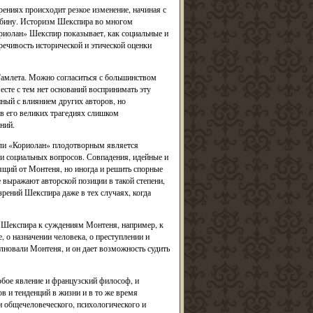
ениях происходит резкое изменение, начиная с
лубину. Историзм Шекспира во многом
риолан» Шекспир показывает, как социальные и
ечивость исторической и этической оценки
Гамлета. Можно согласиться с большинством
есте с тем нет оснований воспринимать эту
нный с влиянием других авторов, но
 его великих трагедиях слишком
ний.
или «Кориолан» плодотворным является
и социальных вопросов. Совпадения, идейные и
ящий от Монтеня, но иногда и решить спорные
 выражают авторской позиции в такой степени,
ений Шекспира даже в тех случаях, когда
й Шекспира к суждениям Монтеня, например, к
е, о назначении человека, о преступлении и
лновали Монтеня, и он дает возможность судить
бое явление и французский философ, и
 и тенденций в жизни и в то же время
 общечеловеческого, психологического и