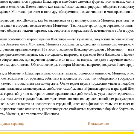
ьного проявляется в драмах Шекспира в еще более сложных формах и сочетаниях, чем в
уют и меняются. Изменчивость как главный закон жизни природы и общества господству
дениях Монтеня, при этом и тот и другой стремится в изменчивости и многоразличии оп
торых случаях Шекспир, как бы откликаясь на ту или иную мысль Монтеня, развивает ее
ие связи и стороны, не замеченные Монтенем. Так, например, цитируя отрывок из глав
ного общества такими чертами, как отсутствие огораживаний, исчезновение войн и оруж
шая особенность мировоззрения Шекспира — его гуманизм, сочувствие человеческому с
ра сближает его с Монтенем. Монтень восхищается доблестью и героизмом, которые, ка
страшные времена истории. И в этом отношении Шекспир солидарен с Монтенем — ни в
ее нравственное падение, как это сделано, например, в трагедии Бена Джонсона «Паден
о современники, при изучении прошлого он не мог не видеть, что даже в мрачные эпохи 
венные достоинства. Об этом же не раз говорит Монтень, например возражая Гвиччарди
для Монтеня и Шекспира можно считать также исторический оптимизм. Монтень, описы
яние, вспоминает о горестных событиях в прошлом и о том, что и общество, и государс
кажется, что наступил уже конец света. Он не теряет веры в торжество жизни и, подобн
ения явлением закономерным, свойством самой жизни. В финале хроник и трагедий Шекс
ые герои гибнут, но не теряют своих нравственных доблестей, не утрачивают героическ
ра отличается гораздо большим трагизмом, во многих случаях спокойным рассуждени
ые и мрачные картины человеческих страданий, и все же в финале зритель испытывает н
о нравственного очищения, укрепляющее его стойкость и мужество в борьбе с бедствиям
х» Монтеня, и в творчестве Шекспира.
дущая страница
К оглавлению