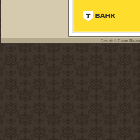
Copyright ©
Уильям Шекспи