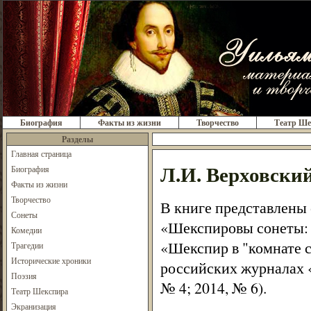
Биография
Факты из жизни
Творчество
Театр Ше
Разделы
Главная страница
Л.И. Верховски
Биография
Факты из жизни
Творчество
В книге представлены 
Сонеты
«Шекспировы сонеты: 
Комедии
«Шекспир в "комнате 
Трагедии
Исторические хроники
российских журналах «
Поэзия
№ 4; 2014, № 6).
Театр Шекспира
Экранизация