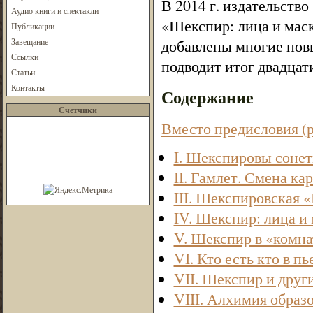
В 2014 г. издательств
Аудио книги и спектакли
«Шекспир: лица и маск
Публикации
Завещание
добавлены многие новы
Ссылки
подводит итог двадцат
Статьи
Контакты
Содержание
Счетчики
Вместо предисловия (р
I. Шекспировы сонет
II. Гамлет. Смена ка
III. Шекспировская «
IV. Шекспир: лица и
V. Шекспир в «комна
VI. Кто есть кто в п
VII. Шекспир и друг
VIII. Алхимия образ