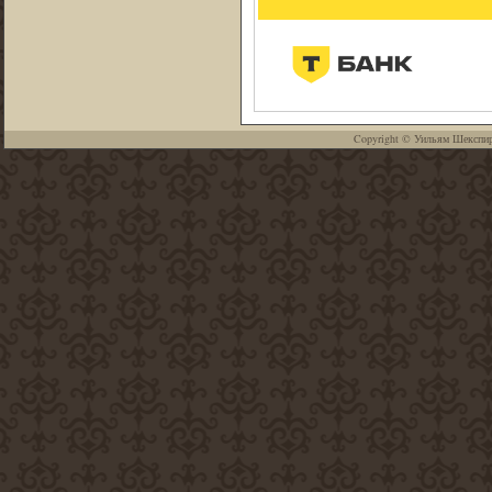
Copyright ©
Уильям Шекспи