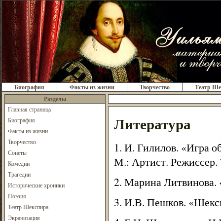
Биография
Факты из жизни
Творчество
Театр Ше
Разделы
Главная страница
Литература
Биография
Факты из жизни
Творчество
1. И. Гилилов. «Игра 
Сонеты
М.: Артист. Режиссер. 
Комедии
Трагедии
2. Марина Литвинова. 
Исторические хроники
Поэзия
3. И.В. Пешков. «Шекс
Театр Шекспира
Экранизация