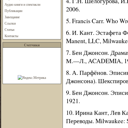
4. Г.Н. Шелогурова, И
Аудио книги и спектакли
2006.
Публикации
Завещание
5. Francis Carr. Who Wro
Ссылки
Статьи
6. И. Кант. Эстафета Ф
Контакты
Manent, LLC, Milwaukee
Счетчики
7. Бен Джонсон. Драмат
М.—Л., ACADEMIA, 1
8. А. Парфёнов. Эписи
Джонсона). Шекспировск
9. Бен Джонсон. Эписи
1921.
10. Ирина Кант, Лев 
Переводы. Milwaukee: S