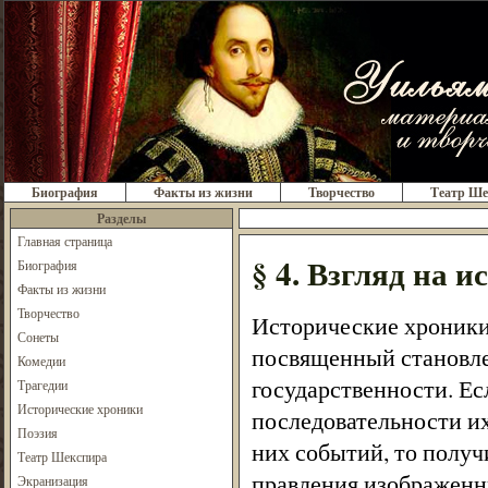
Биография
Факты из жизни
Творчество
Театр Ше
Разделы
Главная страница
§ 4. Взгляд на 
Биография
Факты из жизни
Творчество
Исторические хроники
Сонеты
посвященный становле
Комедии
государственности. Ес
Трагедии
Исторические хроники
последовательности их
Поэзия
них событий, то получ
Театр Шекспира
правления изображенн
Экранизация