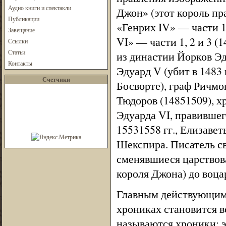
Аудио книги и спектакли
Джон» (этот король пра
Публикации
«Генрих IV» — части 1
Завещание
VI» — части 1, 2 и 3 (
Ссылки
Статьи
из династии Йорков Эд
Контакты
Эдуард V (убит в 1483 
Счетчики
Босворте), граф Ричмо
Тюдоров (14851509), х
Эдуарда VI, правившег
15531558 гг., Елизавет
Шекспира. Писатель с
сменявшиеся царствова
короля Джона) до воца
Главным действующим
хрониках становится в
называются хроники: э