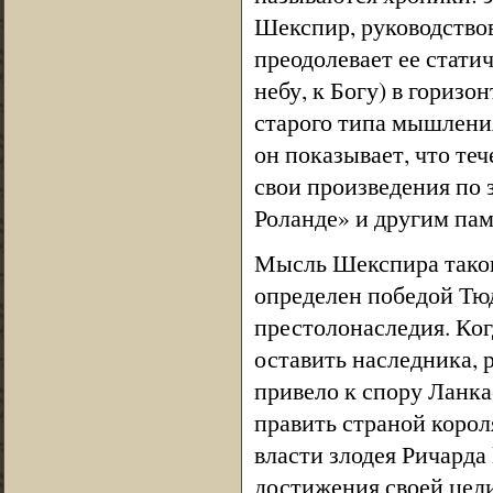
Шекспир, руководство
преодолевает ее статич
небу, к Богу) в гориз
старого типа мышления
он показывает, что те
свои произведения по 
Роланде» и другим пам
Мысль Шекспира таков
определен победой Тю
престолонаследия. Ког
оставить наследника, 
привело к спору Ланка
править страной корол
власти злодея Ричарда 
достижения своей цели