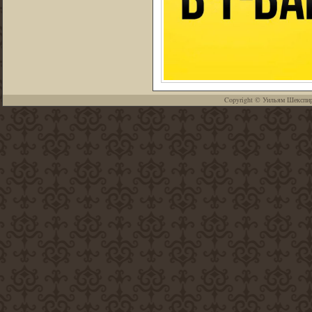
Copyright ©
Уильям Шекспи