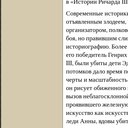
в «Истории Ричарда II
Современные историки
отъявленным злодеем, 
организатором, полко
боя, но правившим сли
историографию. Более 
его победитель Генрих 
III, были убиты дети Э
потомков дало время 
черты и масштабность 
он рисует обиженного
вызов неблагосклонной
проявившего железную
искусство как искусст
леди Анны, вдовы убит