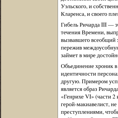
Уэльского, и собствен
Кларенса, и своего пл
Гибель Ричарда III — 
течения Времени, выпр
вызвавшего всеобщий 
пережив междоусобную 
займет в мире достойн
Объединение хроник в
идентичности персонаж
другую. Примером усп
является образ Ричарда
«Генрихе VI» (части 2 и
герой-макиавелист, н
преступлениями, чтобы