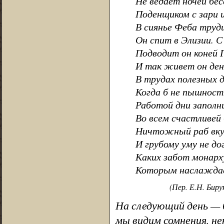
Не ведает ночей бес
Поденщиком с зари и
В сиянье Феба труд
Он спит в Элизии. С
Подводит он коней 
И так живет он день
В трудах полезных д
Когда б не пышность
Работой дни заполни
Во всем счастливей 
Ничтожный раб вку
И грубому уму не до
Каких забот монарх
Которым наслаждае
(Пер. Е.Н. Биру
На следующий день — 
мы видим сомнения, не