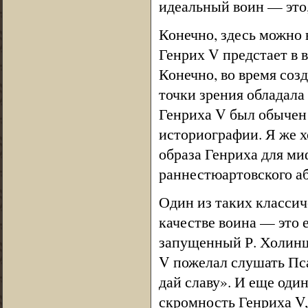
идеальный воин — это,
Конечно, здесь можно
Генрих V предстает в 
Конечно, во время соз
точки зрения обладала
Генриха V был обычен 
историографии. Я же х
образа Генриха для ми
раннестюартовского а
Один из таких классич
качестве воина — это 
запущенный Р. Холинше
V пожелал слушать Пса
дай славу». И еще оди
скромность Генриха V,