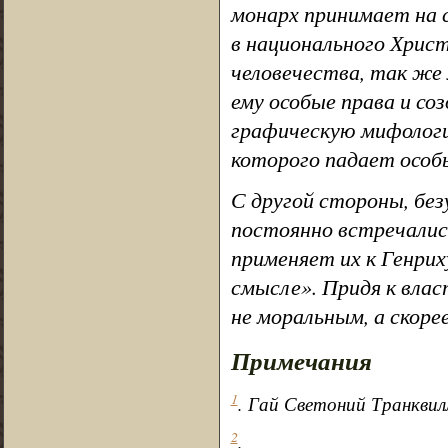
монарх принимает на с
в национального Христ
человечества, так же 
ему особые права и с
графическую мифологию
которого падает особы
С другой стороны, бе
постоянно встречались
применяет их к Генрих
смысле». Придя к влас
не моральным, а скоре
Примечания
1
. Гай Светоний Транквил
2
.