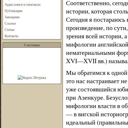
Соответственно, сегод
Аудио книги и спектакли
истории, которая стол
Публикации
Завещание
Сегодня я постараюсь в
Ссылки
произведение, по сути,
Статьи
зрения всей истории, а
Контакты
мифологии английской 
Счетчики
нематериальными форм
XVI—XVII вв.) называ
Мы обратимся к одной
это нас настраивает н
уже состоявшийся юбил
при Азенкуре. Безусло
мифологии власти в об
— в вигской историог
идеальный (правильный