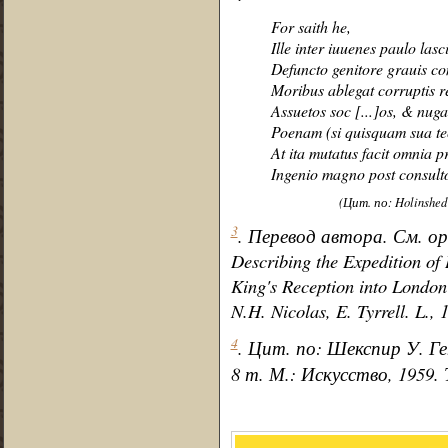
For saith he,
Ille inter iuuenes paulo lasc
Defuncto genitore grauis co
Moribus ablegat corruptis r
Assuetos soc [...]os, & nug
Poenam (si quisquam sua tect
At ita mutatus facit omnia p
Ingenio magno post consulto
(Цит. по: Holinshed R
3
. Перевод автора. См. ори
Describing the Expedition of 
King's Reception into London
N.H. Nicolas, E. Tyrrell. L., 
4
. Цит. по: Шекспир У. Ген
8 т. М.: Искусство, 1959. 