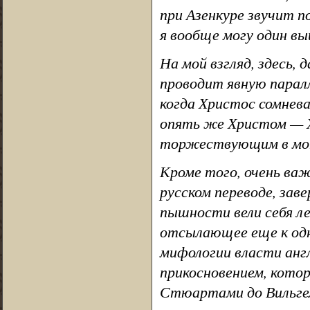
при Азенкуре звучит п
я вообще могу один вы
На мой взгляд, здесь, 
проводит явную паралл
когда Христос сомнева
опять же Христом — 
торжествующим в моно
Кроме того, очень ва
русском переводе, зав
пышности вели себя ле
отсылающее еще к одн
мифологии власти англ
прикосновением, кото
Стюартами до Вильгел