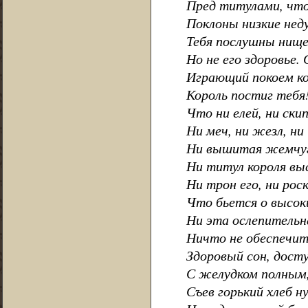
Пред титулами, чт
Поклоны низкие нед
Тебя послушны нище
Но не его здоровье.
Играющий покоем ко
Король постиг тебя
Что ни елей, ни ски
Ни меч, ни жезл, ни
Ни вышитая жемчуг
Ни титул короля вы
Ни трон его, ни рос
Что бьется о высок
Ни эта ослепитель
Ничто не обеспечит
Здоровый сон, дост
С желудком полным,
Съев горький хлеб 