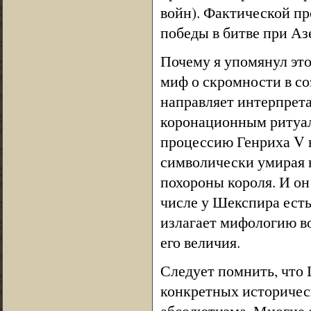
войн). Фактической пр
победы в битве при Аз
Почему я упомянул это
миф о скромности в со
направляет интерпрет
коронационным ритуал
процессию Генриха V в
символически умирая в
похороны короля. И он 
числе у Шекспира есть
излагает мифологию во
его величия.
Следует помнить, что Ш
конкретных историческ
абсолютизма. Многие е