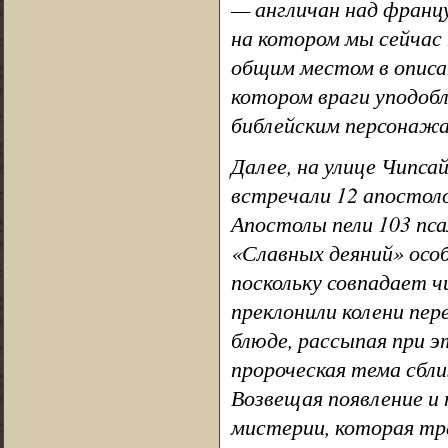
— англичан над франц
на котором мы сейчас н
общим местом в описа
котором враги уподоб
библейским персонажа
Далее, на улице Чипса
встречали 12 апостоло
Апостолы пели 103 пса
«Славных деяний» особ
поскольку совпадает ч
преклонили колени пере
блюде, рассыпая при э
пророческая тема сбли
Возвещая появление и 
мистерии, которая тр