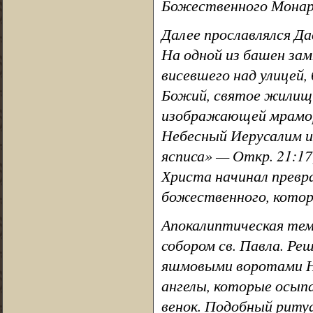
Божественного Монар
Далее прославлялся Да
На одной из башен замк
висевшего над улицей,
Божий, святое жилище
изображающей мрамор 
Небесный Иерусалим и
ясписа» — Откр. 21:1
Христа начинал превр
божественного, котор
Апокалиптическая тем
собором св. Павла. Ре
яшмовыми воротами Не
ангелы, которые осыпа
венок. Подобный ритуа