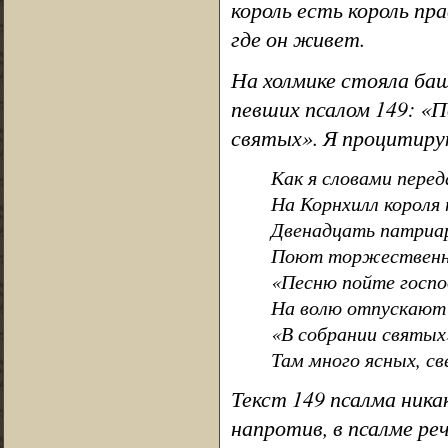
король есть король пр
где он живет.
На холмике стояла баш
певших псалом 149: «П
святых». Я процитиру
Как я словами пере
На Корнхилл короля
Двенадцать патриа
Поют торжественн
«Песню пойте госпо
На волю отпускают
«В собрании святых
Там много ясных, с
Текст 149 псалма ника
напротив, в псалме реч