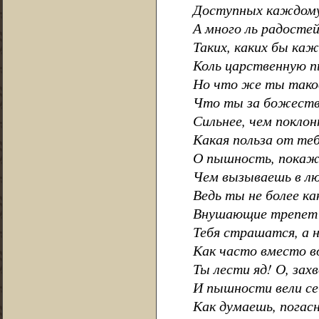
Доступных каждому,
А много ль радосте
Таких, каких бы каж
Коль царственную 
Но что же ты тако
Что ты за божеств
Сильнее, чем покло
Какая польза от те
О пышность, покаж
Чем вызываешь в л
Ведь ты не более ка
Внушающие трепет 
Тебя страшатся, а 
Как часто вместо в
Ты лести яд! О, захв
И пышности вели се
Как думаешь, погас