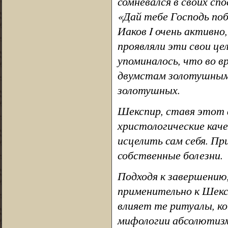
сомневался в своих спо
«Дай тебе Господь поб
Иаков I очень активн
проявляли эти свои це
упоминалось, что во вр
двумстам золотушным 
золотушных.
Шекспир, ставя этот 
христологические каче
исцелить сам себя. Пр
собственные болезни.
Подходя к завершению
применительно к Шексп
влияет те ритуалы, к
мифологии абсолютизм