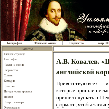
Биография
Факты из жизни
Творчество
Театр Ше
Разделы
Главная страница
А.В. Ковалев. 
Биография
Факты из жизни
английской кор
Творчество
Сонеты
Комедии
Приветствую всех — и 
Трагедии
которые пришли несмот
Исторические хроники
пришел слушать о Шек
Поэзия
Театр Шекспира
формате, чтобы заглян
Экранизация