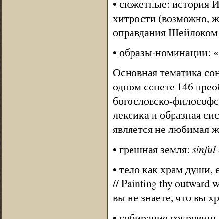
• сюжетные: история И
хитрости (возможно, 
оправдания Шейлоком 
• образы-номинации: «
Основная тематика со
одном сонете 146 прео
богословско-философск
лексика и образная си
является не любимая ж
• грешная земля:
sinful
• тело как храм души, е
// Painting thy outward 
вы не знаете, что вы х
• собирание сокровищ,