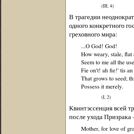
(III, 4)
В трагедии неоднократ
одного конкретного гос
греховного мира:
...O God! God!
How weary, stale, flat
Seem to me all the use
Fie on't! ah fie!' tis a
That grows to seed; th
Possess it merely.
(I, 2)
Квинтэссенция всей тр
после ухода Призрака 
Mother, for love of gr