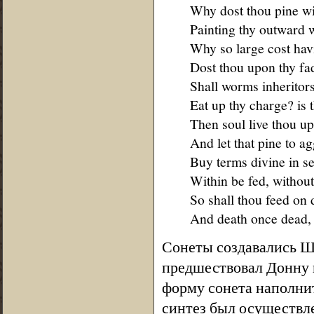
Why dost thou pine wi
Painting thy outward w
Why so large cost havi
Dost thou upon thy f
Shall worms inheritors
Eat up thy charge? is 
Then soul live thou up
And let that pine to ag
Buy terms divine in se
Within be fed, without
So shall thou feed on 
And death once dead, 
Сонеты создавались Ше
предшествовал Донну в
форму сонета наполни
синтез был осуществле