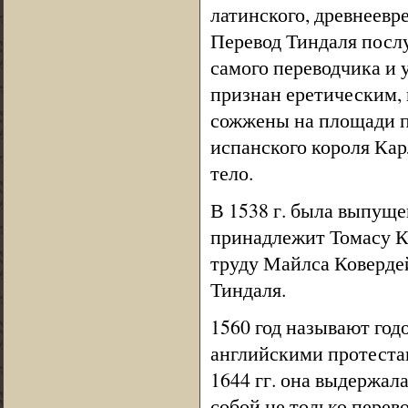
латинского, древнеевре
Перевод Тиндаля послу
самого переводчика и 
признан еретическим, 
сожжены на площади пе
испанского короля Кар
тело.
В 1538 г. была выпуще
принадлежит Томасу К
труду Майлса Ковердей
Тиндаля.
1560 год называют год
английскими протестан
1644 гг. она выдержал
собой не только перево