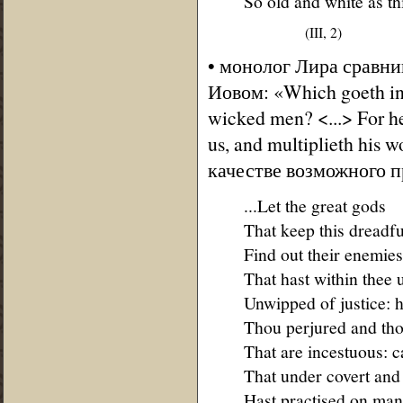
So old and white as thi
(III, 2)
• монолог Лира сравнив
Иовом: «Which goeth in 
wicked men? <...> For he
us, and multiplieth his 
качестве возможного 
...Let the great gods
That keep this dreadfu
Find out their enemie
That hast within thee 
Unwipped of justice: h
Thou perjured and tho
That are incestuous: ca
That under covert and
Hast practised on man's