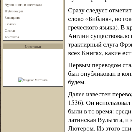
Аудио книги и спектакли
Сразу следует отмети
Публикации
слово «Библия», но го
Завещание
Ссылки
греческого языка). В х
Статьи
Англии существовало н
Контакты
трактирный слуга Фрэн
Счетчики
всех Книгах, какие есть 
Первым переводом ста
был опубликован в кон
будем.
Далее известен перев
1536). Он использовал
были в то время: сред
латинская Вульгата, 
Лютером. Из этого спи