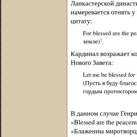
Ланкастерской династи
намеревается отнять у 
цитату:
For blessed are the 
земле)
.
5
Кардинал возражает ко
Нового Завета:
Let me be blessed for 
(Пусть я буду благо
гордым протектором
В данном случае Генри
«Blessed are the peacema
«Блаженны миротворцы