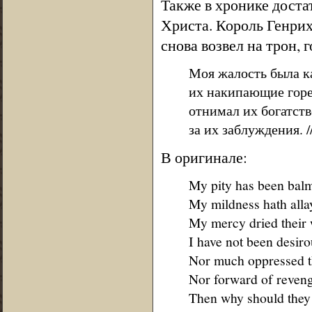
Также в хронике доста
Христа. Король Генрих 
снова возвел на трон, 
Моя жалость была ка
их накипающие горес
отнимал их богатств
за их заблуждения. 
В оригинале:
My pity has been balm
My mildness hath allay
My mercy dried their 
I have not been desiro
Nor much oppressed th
Nor forward of reveng
Then why should they