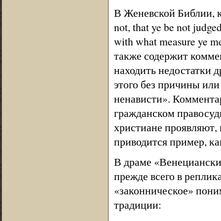
В Женевской Библии, к
not, that ye be not judge
with what measure ye me
также содержит комме
находить недостатки др
этого без причины или 
ненависти». Комментар
гражданском правосуди
христиане проявляют, 
приводится пример, ка
В драме «Венециански
прежде всего в реплик
«законническое» поним
традиции: