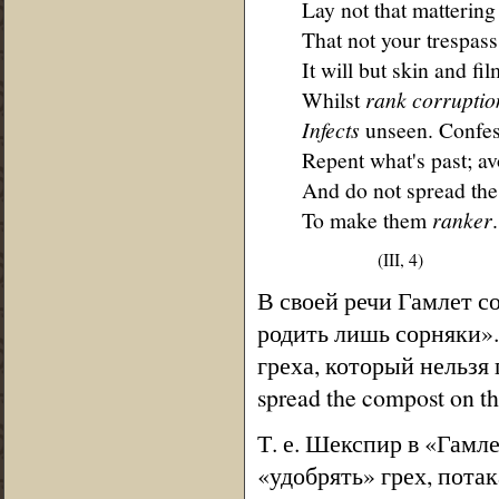
Lay not that mattering
That not your trespas
It will but skin and fi
Whilst
rank corruptio
Infects
unseen. Confess
Repent what's past; av
And do not spread th
To make them
ranker
.
(III, 4)
В своей речи Гамлет с
родить лишь сорняки».
греха, который нельзя 
spread the compost on t
Т. е. Шекспир в «Гамле
«удобрять» грех, потак