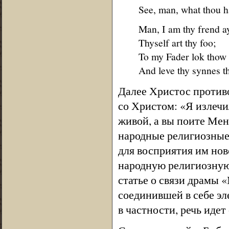
See, man, what thou h
Man, I am thy frend a
Thyself art thy foo;
To my Fader lok thow 
And leve thy synnes th
Далее Христос противо
со Христом: «Я излечи
живой, а вы поите Мен
народные религиозные
для восприятия им нов
народную религиозную 
статье о связи драмы 
соединившей в себе эл
в частности, речь идет