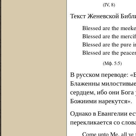
(IV, 8)
Текст Женевской Библ
Blessed are the meeke f
Blessed are the mercif
Blessed are the pure i
Blessed are the peacem
(Мф. 5:5)
В русском переводе: «
Блаженны милостивые,
сердцем, ибо они Бога
Божиими нарекутся».
Однако в Евангелии ес
перекликается со слов
Come unto Me, all ye t