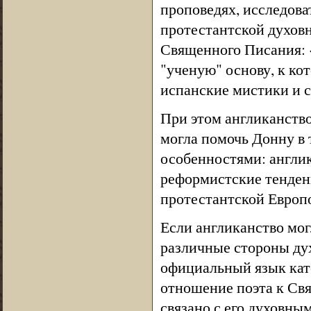
проповедях, исследова
протестантской духовн
Священного Писания: 
"ученую" основу, к ко
испанские мистики и 
При этом англиканство
могла помочь Донну в 
особенностями: англи
реформистские тенден
протестантской Европ
Если англиканство мо
различные стороны дух
официальный язык кат
отношение поэта к С
связано с его духовны