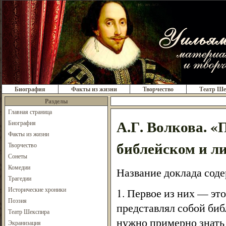
Биография
Факты из жизни
Творчество
Театр Ше
Разделы
Главная страница
А.Г. Волкова. «
Биография
Факты из жизни
библейском и л
Творчество
Сонеты
Комедии
Название доклада соде
Трагедии
Исторические хроники
1. Первое из них — эт
Поэзия
представлял собой би
Театр Шекспира
нужно примерно знать 
Экранизация