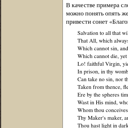
В качестве примера сл
можно понять опять же
привести сонет «Благов
Salvation to all that wil
That All, which always
Which cannot sin, and 
Which cannot die, yet
Lo! faithful Virgin, yi
In prison, in thy wom
Can take no sin, nor th
Taken from thence, fle
Ere by the spheres ti
Wast in His mind, who
Whom thou conceivest,
Thy Maker's maker, an
Thou hast light in dark