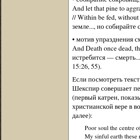
And let that pine to aggra
// Within be fed, witho
земле..., но собирайте
• мотив упразднения см
And Death once dead, th
истребится — смерть...
15:26, 55).
Если посмотреть текст
Шекспир совершает пе
(первый катрен, показ
христианской вере в в
далее):
Poor soul the centre o
My sinful earth these 