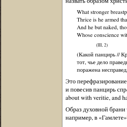
назвать образом христи
What stronger breastpl
Thrice is he armed that
And he but naked, thou
Whose conscience with
(III, 2)
(Какой панцирь // 
тот, чье дело правед
поражена несправед
Это перефразирование 
и повесив панцирь справ
about with veritie, and h
Образ духовной брани 
например, в «Гамлете»