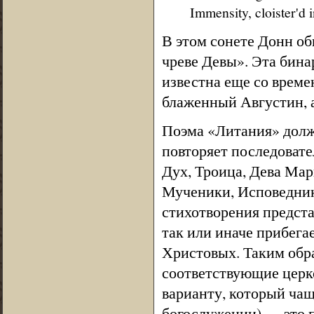
Immensity, cloister'd 
В этом сонете Донн о
чреве Девы». Эта бин
известна еще со време
блаженный Августин, 
Поэма «Литания» долж
повторяет последоват
Дух, Троица, Дева Мар
Мученики, Исповедник
стихотворения предста
так или иначе прибега
Христовых. Таким обра
соответствующие церк
варианту, который чащ
богослужении) — это пе