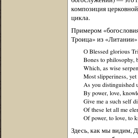
композиция церковной
цикла.
Примером «богословия 
Троица» из «Литании»
О Blessed glorious Tri
Bones to philosophy, b
Which, as wise serpent
Most slipperiness, yet
As you distinguished u
By power, love, knowl
Give me a such self dif
Of these let all me el
Of power, to love, to
Здесь, как мы видим, 