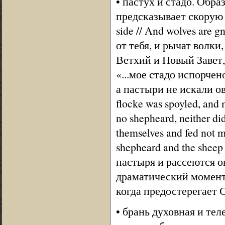
• пастух и стадо. Обра
предсказывает скорую г
side // And wolves are g
от тебя, и рычат волки,
Ветхий и Новый Завет,
«...мое стадо испорче
а пастыри не искали ов
flocke was spoyled, and m
no shepheard, neither di
themselves and fed not m
shepheard and the sheep 
пастыря и рассеются о
драматический момент:
когда предостерегает 
• брань духовная и те