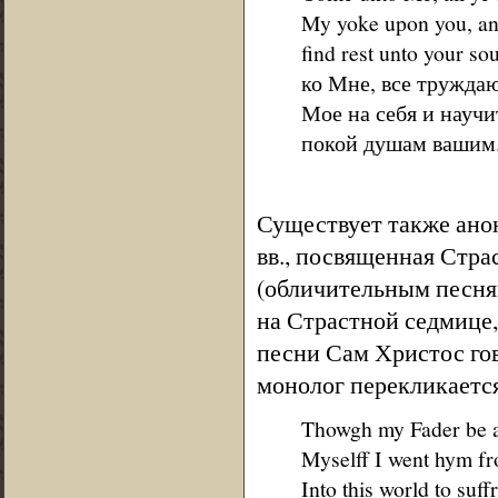
My yoke upon you, and
find rest unto your s
ко Мне, все тружда
Мое на себя и научи
покой душам вашим. 
Существует также ано
вв., посвященная Стра
(обличительным песня
на Страстной седмице,
песни Сам Христос гов
монолог перекликаетс
Thowgh my Fader be 
Myselff I went hym fr
Into this world to suf