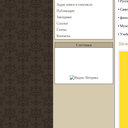
• Русс
Аудио книги и спектакли
• Санк
Публикации
Завещание
• фило
Ссылки
• Музе
Статьи
• Учеб
Контакты
Преды
Счетчики