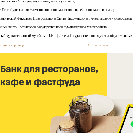
кую секцию Международной академии наук (IAS);
т-Петербургский институт внешнеэкономических связей, экономики и права;
логический факультет Православного Свято-Тихоновского гуманитарного университета;
йный центр Российского государственного гуманитарного университета;
ный художественный музей им. И.В. Цветаева Государственного музея изобразительных
дущая страница
К оглавлению