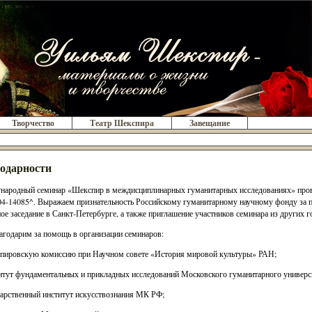
Творчество
Театр Шекспира
Завещание
одарности
ародный семинар «Шекспир в междисциплинарных гуманитарных исследованиях» прово
4-14085^. Выражаем признательность Российскому гуманитарному научному фонду за 
ое заседание в Санкт-Петербурге, а также приглашение участников семинара из других 
годарим за помощь в организации семинаров:
пировскую комиссию при Научном совете «История мировой культуры» РАН;
итут фундаментальных и прикладных исследований Московского гуманитарного униве
дарственный институт искусствознания МК РФ;