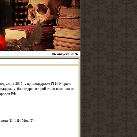
06 августа 2026
дился в 2015 г. при поддержке РГНФ (грант
поддержку, благодаря которой стало возможным
городов РФ.
рситета (ИФПИ МосГУ);