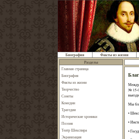
Биография
Факты из жизни
Разделы
Главная страница
Благ
Биография
Факты из жизни
Междун
Творчество
№ 15-0
выездн
Сонеты
Комедии
Мы бла
Трагедии
• Шекс
Исторические хроники
• Инст
Поэзия
Театр Шекспира
• Госу
Экранизация