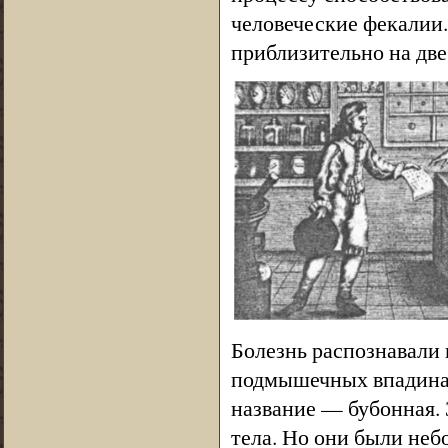
человеческие фекалии
приблизительно на две
Болезнь распознавали
подмышечных впадинах
название — бубонная. 
тела. Но они были неб