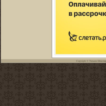
Copyright ©
Уильям Шекспи