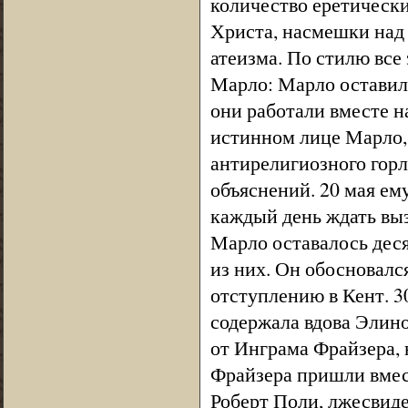
количество еретическ
Христа, насмешки над 
атеизма. По стилю все
Марло: Марло оставил э
они работали вместе н
истинном лице Марло,
антирелигиозного горл
объяснений. 20 мая ем
каждый день ждать выз
Марло оставалось деся
из них. Он обосновался
отступлению в Кент. 3
содержала вдова Элино
от Инграма Фрайзера, 
Фрайзера пришли вмест
Роберт Поли, лжесвиде