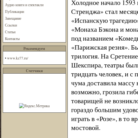
Холодное начало 1593 
Аудио книги и спектакли
Стренджа» стал месяц
Публикации
Завещание
«Испанскую трагедию»
Ссылки
«Монаха Бэкона и мона
Статьи
под названием «Комед
Контакты
«Парижская резня». Бы
Рекомендуем
трилогия. На Сретение
•
www.kz77.ru/
Шекспира, театры были
Счетчики
тридцать человек, и с
чума доставила массу н
возможно, грозила гиб
товарищей не возникло
гораздо большим удово
играть в «Розе», в то
мостовой.