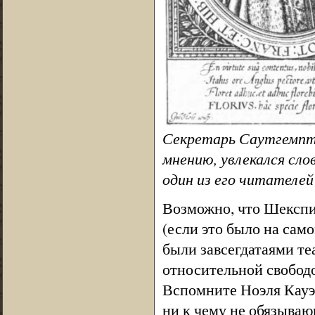
Секретарь Саутгемпто
мнению, увлекался сло
один из его читателей
Возможно, что Шекспир
(если это было на сам
были завсегдатаями те
относительной свобод
Вспомните Ноэля Кауэр
ни к чему не обязыва