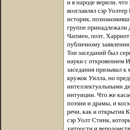
и в народе верили, что
возглавлял сэр Уолтер 
историк, познакомивш
группе принадлежали 
Чапмен, поэт, Харриот
публичному заявлению 
Тон заседаний был сер
науки с откровением Ио
заседания призывал к 
кружок Уилла, но пред
интеллектуальными ди
интуиции. Что же каса
поэзии и драмы, и кос
речи, как и открытия 
сэр Уолт Стинк, котор
хитрости и вероломств