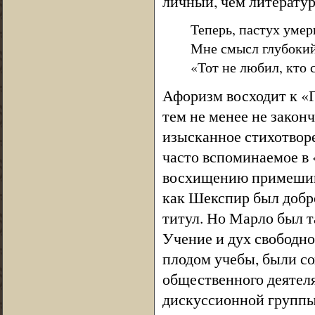
личный, чем литерату
Теперь, пастух уме
Мне смысл глубокий
«Тот не любил, кто 
Афоризм восходит к «
тем не менее не закон
изысканное стихотвор
часто вспоминаемое в 
восхищению примешива
как Шекспир был добр
титул. Но Марло был т
Учение и дух свободно
плодом учебы, были со
общественного деятел
дискуссионной группы