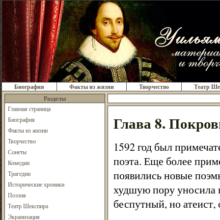
Биография
Факты из жизни
Творчество
Театр Ше
Разделы
Главная страница
Глава 8. Покров
Биография
Факты из жизни
Творчество
1592 год был примечат
Сонеты
поэта. Еще более прим
Комедии
появились новые поэмы
Трагедии
Исторические хроники
худшую пору уносила п
Поэзия
беспутный, но атеист,
Театр Шекспира
Экранизация