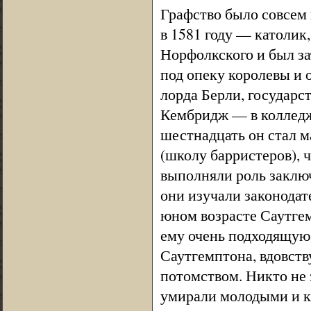
Графство было совсем 
в 1581 году — католик
Норфолкского и был зат
под опеку королевы и 
лорда Берли, государс
Кембридж — в колледж 
шестнадцать он стал м
(школу барристеров), 
выполняли роль заключ
они изучали законодат
юном возрасте Саутге
ему очень подходящую
Саутгемптона, вдовств
потомством. Никто не 
умирали молодыми и к