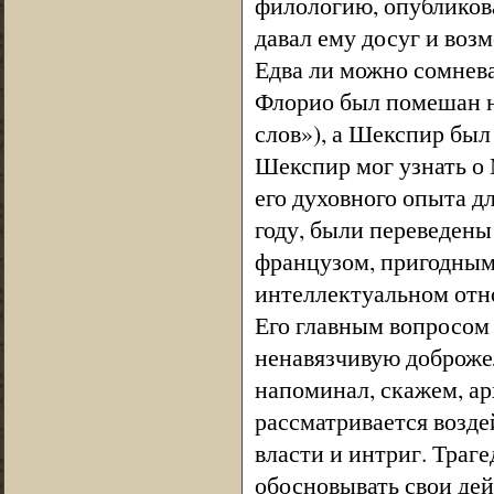
филологию, опубликова
давал ему досуг и воз
Едва ли можно сомневат
Флорио был помешан на
слов»), а Шекспир бы
Шекспир мог узнать о 
его духовного опыта д
году, были переведены
французом, пригодным
интеллектуальном отн
Его главным вопросом б
ненавязчивую доброжел
напоминал, скажем, ар
рассматривается возде
власти и интриг. Траг
обосновывать свои дей