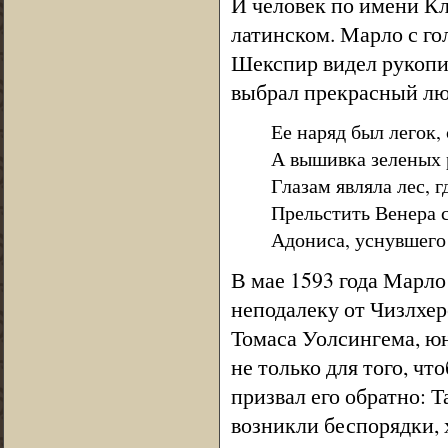
И человек по имени Кл
латинском. Марло с го
Шекспир видел рукопис
выбрал прекрасный л
Ее наряд был легок, 
А вышивка зеленых 
Глазам являла лес, 
Прельстить Венера 
Адониса, уснувшего
В мае 1593 года Марло
неподалеку от Чизлхерс
Томаса Уолсингема, юн
не только для того, чт
призвал его обратно: 
возникли беспорядки, 