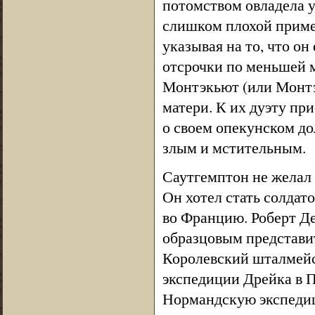
потомством овладела у
слишком плохой пример
указывая на то, что он
отсрочки по меньшей ме
Монтэкьют (или Монтэ
матери. К их дуэту пр
о своем опекунском до
злым и мстительным.
Саутгемптон не желал 
Он хотел стать солдат
во Францию. Роберт Де
образцовым представи
Королевский шталмейс
экспедиции Дрейка в П
Нормандскую экспедици