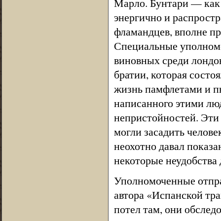
Марло. Бунтари — как 
энергично и распрост
фламандцев, вполне п
Специальные уполномо
виновных среди лондон
братии, которая состо
жизнь памфлетами и пь
написанного этими люд
непристойностей. Эти
могли засадить челове
неохотно давал показа
некоторые неудобства 
Уполномоченные отпра
автора «Испанской траг
потел там, они обслед