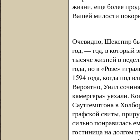
жизни, еще более про
Вашей милости покор
Очевидно, Шекспир был
год, — год, в который
тысяче жизней в недел
года, но в «Розе» игр
1594 года, когда под 
Вероятно, Уилл сочинял
камергера» уехали. Кое
Саутгемптона в Холбор
графской свиты, приру
сильно понравилась ему
гостиница на долгом 