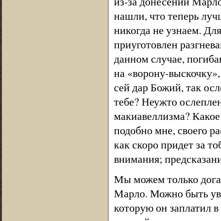
из-за донесений Марл
нашли, что теперь луч
никогда не узнаем. Дл
приуготовлен разгнева
данном случае, погибаю
на «ворону-выскочку»
сей дар Божий, так осл
тебе? Неужто ослеплен
макиавеллизма? Какое 
подобно мне, своего р
как скоро придет за то
внимания; предсказани
Мы можем только дога
Марло. Можно быть уве
которую он заплатил в