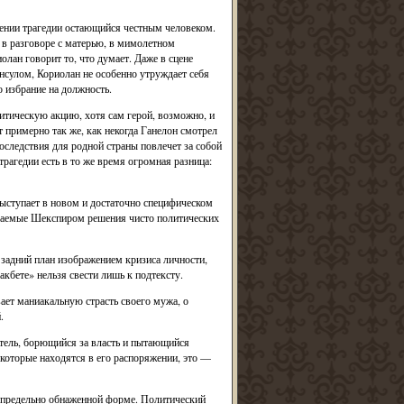
яжении трагедии остающийся честным человеком.
в разговоре с матерью, в мимолетном
лан говорит то, что думает. Даже в сцене
онсулом, Кориолан не особенно утруждает себя
о избрание на должность.
тическую акцию, хотя сам герой, возможно, и
 примерно так же, как некогда Ганелон смотрел
последствия для родной страны повлечет за собой
рагедии есть в то же время огромная разница:
ыступает в новом и достаточно специфическом
лагаемые Шекспиром решения чисто политических
 задний план изображением кризиса личности,
кбете» нельзя свести лишь к подтексту.
ает маниакальную страсть своего мужа, о
.
ель, борющийся за власть и пытающийся
 которые находятся в его распоряжении, это —
 предельно обнаженной форме. Политический