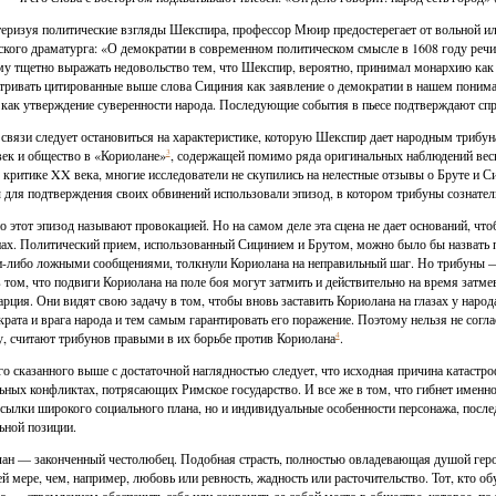
еризуя политические взгляды Шекспира, профессор Мюир предостерегает от вольной и
ского драматурга: «О демократии в современном политическом смысле в 1608 году речи н
у тщетно выражать недовольство тем, что Шекспир, вероятно, принимал монархию ка
тривать цитированные выше слова Сициния как заявление о демократии в нашем пониман
 как утверждение суверенности народа. Последующие события в пьесе подтверждают спр
 связи следует остановиться на характеристике, которую Шекспир дает народным трибуна
ек и общество в «Кориолане»
3
, содержащей помимо ряда оригинальных наблюдений вес
в критике XX века, многие исследователи не скупились на нелестные отзывы о Бруте и 
 для подтверждения своих обвинений использовали эпизод, в котором трибуны сознател
 этот эпизод называют провокацией. Но на самом деле эта сцена не дает оснований, чт
ах. Политический прием, использованный Сицинием и Брутом, можно было бы назвать п
-либо ложными сообщениями, толкнули Кориолана на неправильный шаг. Но трибуны —
в том, что подвиги Кориолана на поле боя могут затмить и действительно на время за
рция. Они видят свою задачу в том, чтобы вновь заставить Кориолана на глазах у нар
крата и врага народа и тем самым гарантировать его поражение. Поэтому нельзя не согл
 считают трибунов правыми в их борьбе против Кориолана
4
.
го сказанного выше с достаточной наглядностью следует, что исходная причина катастро
ьных конфликтах, потрясающих Римское государство. И все же в том, что гибнет именн
сылки широкого социального плана, но и индивидуальные особенности персонажа, посл
ьной позиции.
ан — законченный честолюбец. Подобная страсть, полностью овладевающая душой героя,
й мере, чем, например, любовь или ревность, жадность или расточительство. Тот, кто о