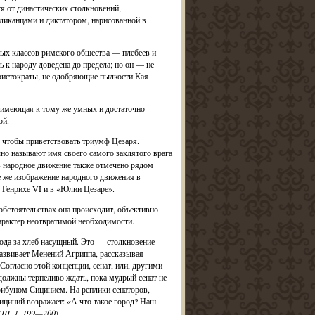
я от династических столкновений,
ликанцами и диктатором, нарисованной в
ных классов римского общества — плебеев и
ь к народу доведена до предела; но он — не
аристократы, не одобряющие пылкости Кая
, имеющая к тому же умных и достаточно
ой.
, чтобы приветствовать триумф Цезаря.
о называют имя своего самого заклятого врага
» народное движение также отмечено рядом
е же изображение народного движения в
 Генрихе VI и в «Юлии Цезаре».
обстоятельствах она происходит, объективно
арактер неотвратимой необходимости.
рода за хлеб насущный. Это — столкновение
азвивает Менений Агриппа, рассказывая
огласно этой концепции, сенат, или, другими
 должны терпеливо ждать, пока мудрый сенат не
рибуном Сицинием. На реплики сенаторов,
ициний возражает: «А что такое город? Наш
(
III, 1, 199—200
).