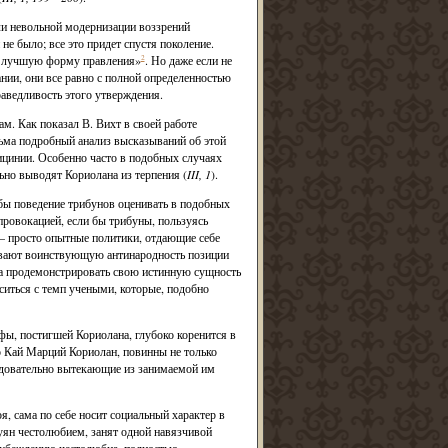
ли невольной модернизации воззрений
е было; все это придет спустя поколение.
к лучшую форму правления»
2
. Но даже если не
ии, они все равно с полной определенностью
аведливость этого утверждения.
м. Как показал В. Вихт в своей работе
ьма подробный анализ высказываний об этой
Сицинии. Особенно часто в подобных случаях
ьно выводят Кориолана из терпения (
III, 1
).
обы поведение трибунов оценивать в подобных
ровокацией, если бы трибуны, пользуясь
 просто опытные политики, отдающие себе
тмевают воинствующую антинародность позиции
ода продемонстрировать свою истинную сущность
аситься с темп учеными, которые, подобно
фы, постигшей Кориолана, глубоко коренится в
о Кай Марций Кориолан, повинны не только
едовательно вытекающие из занимаемой им
 сама по себе носит социальный характер в
буян честолюбием, занят одной навязчивой