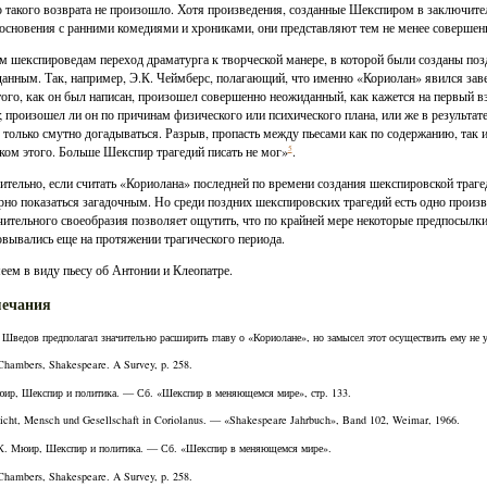
 такого возврата не произошло. Хотя произведения, созданные Шекспиром в заключите
основения с ранними комедиями и хрониками, они представляют тем не менее совершен
 шекспироведам переход драматурга к творческой манере, в которой были созданы позд
анным. Так, например, Э.К. Чеймберс, полагающий, что именно «Кориолан» явился заве
того, как он был написан, произошел совершенно неожиданный, как кажется на первый в
; произошел ли он по причинам физического или психического плана, или же в результат
только смутно догадываться. Разрыв, пропасть между пьесами как по содержанию, так
ком этого. Больше Шекспир трагедий писать не мог»
5
.
ительно, если считать «Кориолана» последней по времени создания шекспировской трагед
рно показаться загадочным. Но среди поздних шекспировских трагедий есть одно произв
ительного своеобразия позволяет ощутить, что по крайней мере некоторые предпосылки
вывались еще на протяжении трагического периода.
ем в виду пьесу об Антонии и Клеопатре.
ечания
 Шведов предполагал значительно расширить главу о «Кориолане», но замысел этот осуществить ему не у
Chambers, Shakespeare. A Survey, p. 258.
юир, Шекспир и политика. — Сб. «Шекспир в меняющемся мире», стр. 133.
icht, Mensch und Gesellschaft in Coriolanus. — «Shakespeare Jahrbuch», Band 102, Weimar, 1966.
 К. Мюир, Шекспир и политика. — Сб. «Шекспир в меняющемся мире».
Chambers, Shakespeare. A Survey, p. 258.