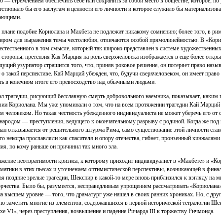
 — стремлением обеспечить себе или сохранить за собой место в обществе, которое, п
тствовало бы его заслугам и ценности его личности и которое служило бы материализо
ающими.
 плане подобие Кориолана и Макбета не подлежит никакому сомнению; более того, в рим
ром для выражения темы честолюбия, отличаются особой прямолинейностью. В «Корио
естественного в том смысле, который так широко представлен в системе художественных
 стороны, претензия Кая Марция на роль сверхчеловека изображается в еще более откры
дущий узурпатор страшится того, что, приняв роковое решение, он потеряет право назыв
 о такой перспективе. Кай Марций убежден, что, будучи сверхчеловеком, он имеет прав
ть в конечном итоге его превосходство над обычными людьми.
л трагедии, рисующий бесславную смерть добровольного наемника, показывает, каким
зии Кориолана. Мы уже упоминали о том, что на всем протяжении трагедии Кай Марций 
м человеком. Но такая честность убежденного индивидуалиста не может уберечь его от
народом — преступления, ведущего к окончательному разрыву с родиной. Когда же под
ан отказывается от решительного штурма Рима, само существование этой личности стан
го некогда прославляли как спасителя и опору отечества, гибнет, пронзенный кинжалами 
ия, по кому раньше он причинил так много зла.
жение неотвратимости кризиса, к которому приходит индивидуалист в «Макбете» и «Кор
матики в этих пьесах и уточнением оптимистической перспективы, возникающей в финале
ая поздние зрелые трагедии, Шекспир в какой-то мере вновь приблизился к взгляду на м
орчества. Было бы, разумеется, несправедливым упрощением рассматривать «Кориолана
на высшем уровне — того, что драматург уже нашел в своих ранних хрониках. Но, с друг
но заметить многие из элементов, содержавшихся в первой исторической тетралогии Ше
хе VI», через преступления, возвышение и падение Ричарда III к торжеству Ричмонда.