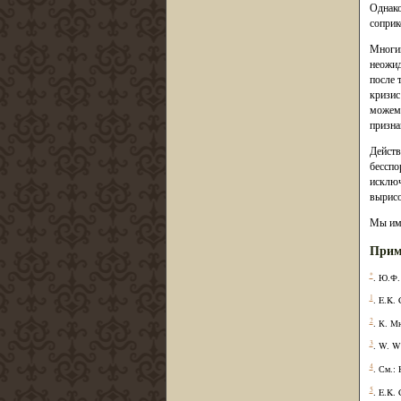
Однако
соприк
Многим
неожид
после 
кризис
можем 
призна
Действ
бесспо
исключ
вырисо
Мы име
Прим
*
. Ю.Ф.
1
. E.K. 
2
. К. М
3
. W. W
4
. См.:
5
. E.K. 