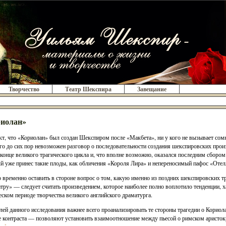
Творчество
Театр Шекспира
Завещание
иолан»
кт, что «Кориолан» был создан Шекспиром после «Макбета», ни у кого не вызывает сомн
го до сих пор невозможен разговор о последовательности создания шекспировских произ
конце великого трагического цикла и, что вполне возможно, оказался последним сборо
й уже принес такие плоды, как обличения «Короля Лира» и непереносимый пафос «Отел
временно оставить в стороне вопрос о том, какую именно из поздних шекспировских 
тру» — следует считать произведением, которое наиболее полно воплотило тенденции, 
еском периоде творчества великого английского драматурга.
лей данного исследования важнее всего проанализировать те стороны трагедии о Кориол
е контраста — позволяют установить взаимоотношение между пьесой о римском аристокр
*