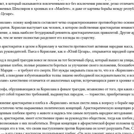
кт, в который оказываются вовлеченными все без исключения римляне, резко отличаетс
женных Шекспиром в хрониках и в «Макбете», и даже от картины борьбы между респуб
 Цезаре».
иолане» основу конфликта составляет четко охарактеризованное противоборство основ
кратов. Кориолан выступает как человек, в котором свойственная аристократам ненавист
ение, а лишь наиболее безудержный ревнитель аристократических привилегий. Другие 
, тем не менее полностью разделяют его взгляды по существу.
 аристократов в целом и Кориолану в частности противостоит активная народная масса
х руководителей. Пьеса о Кориолане, как и «Юлий Цезарь», открывается народной сцен
од в поздней трагедии вовсе не похож на тот беспечный сброд, который вышел на улицы
енные плебеи, полные решимости бороться за улучшение своего положения, безошибочн
Марция — и требуют его смерти. Нет нужды закрывать глаза на то, что и в «Кориолане
тей, а поведение взбунтовавшейся толпы лишено необходимой последовательности; и вс
лане» качественно отличается от аналогичных картин, встречающихся ранее в хронике о
рофа, обрушивающаяся на Кориолана в финале трагедии, независимо от того, при каких 
ует собой торжество требований, выдвинутых пародом, — торжество, приобретающее х
овение аристократии и плебса в «Кориолане» нельзя свести лишь к вопросу о борьбе на
остаточно четко выраженных политических концепций. Аристократическую концепцию р
енным плебеям притчу о животе и надеясь тем самым потушить народное негодование. С
и, аристократия, имеет естественное право на руководство обществом, тогда как плебеи
 возможным о них позаботиться. Вторая концепция в афористической форме изложена т
ющих его в том, что своим выступлением против Кориолана он хочет разрушить Рим, С
 — и его слова с восторгом подхватывают плебеи: «Он дело говорит: народ есть город» 