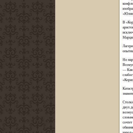
конфли
изобра
«Юлии
В «Кор
аристо
исключ
Марция
Лагерю
опытны
Но нар
Возмущ
— Кая 
слабос
«Корио
Катаст
знамен
Столкн
двух д
возмущ
словам
сочтет
обвиня
народ»