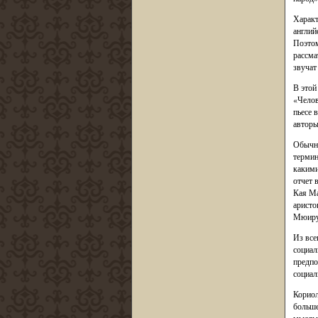
Характ
англий
Поэтом
рассма
звучат
В этой
«Челов
пьесе 
авторы
Обычно
термин
какими
отчет 
Кая Ма
аристо
Мюиру,
Из все
социал
предпо
социал
Кориол
больше