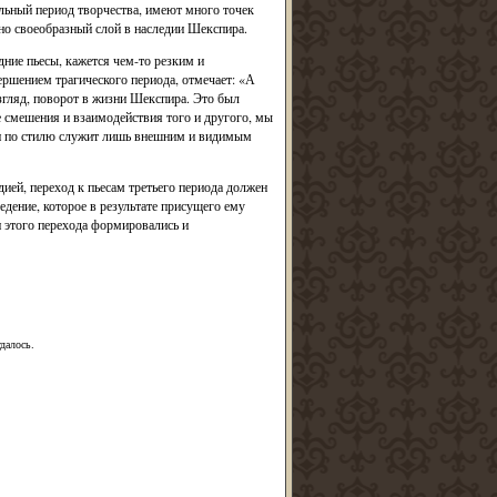
льный период творчества, имеют много точек
но своеобразный слой в наследии Шекспира.
ние пьесы, кажется чем-то резким и
ршением трагического периода, отмечает: «А
згляд, поворот в жизни Шекспира. Это был
е смешения и взаимодействия того и другого, мы
 и по стилю служит лишь внешним и видимым
ией, переход к пьесам третьего периода должен
едение, которое в результате присущего ему
 этого перехода формировались и
далось.