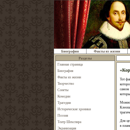
Биография
Факты из жизни
Разделы
Главная страница
«Кор
Биография
Факты из жизни
Тот фа
Творчество
которо
самом 
Сонеты
которы
Комедии
Можно 
Трагедии
Клеопа
Исторические хроники
трагич
Поэзия
Для це
Театр Шекспира
в план
Экранизация