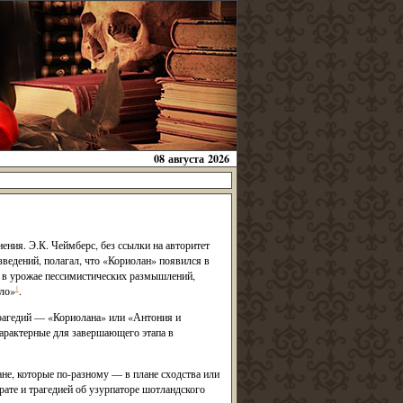
08 августа 2026
ения. Э.К. Чеймберс, без ссылки на авторитет
ведений, полагал, что «Кориолан» появился в
м в урожае пессимистических размышлений,
ло»
1
.
трагедий — «Кориолана» или «Антония и
характерные для завершающего этапа в
ане, которые по-разному — в плане сходства или
ате и трагедией об узурпаторе шотландского