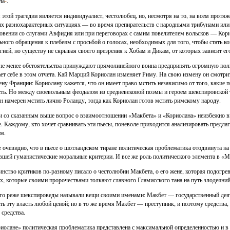
ла
.
 этой трагедии является индивидуалист, честолюбец, но, несмотря на то, на всем прот
х разнохарактерных ситуациях — во время препирательств с народными трибунами или 
овении со слугами Авфидия или при переговорах с самим повелителем вольсков — Корио
ьного обращения к плебеям с просьбой о голосах, необходимых для того, чтобы стать к
гией, но существу не скрывая своего презрения к Хобам и Дикам, от которых зависит ег
не менее обстоятельства принуждают прямолинейного воина предпринять огромную поли
ает себе в этом отчета. Кай Марций Кориолан изменяет Риму. На свою измену он смотрит
ену Франции: Кориолану кажется, что он имеет право мстить независимо от того, какие 
сть. Но между своевольным феодалом из средневековой поэмы и героем шекспировской т
н намерен мстить лично Роланду, тогда как Кориолан готов мстить римскому народу.
и со сказанным выше вопрос о взаимоотношении «Макбета» и «Кориолана» неизбежно в
е. Каждому, кто хочет сравнивать эти пьесы, поневоле приходится анализировать пред
м.
 очевидно, что в пьесе о шотландском тиране политическая проблематика отодвинута на
вшей гуманистические моральные критерии. И все же роль политического элемента в «Ма
нство критиков по-разному писало о честолюбии Макбета, о его жене, которая подогрев
х, которые своими пророчествами толкают славного Гламисского тана на путь злодеяний
о реже шекспироведы называли вещи своими именами: Макбет — государственный деят
ть эту власть любой ценой; но в то же время Макбет — преступник, и поэтому средства,
 средства.
иолане» политическая проблематика представлена с максимальной определенностью и в