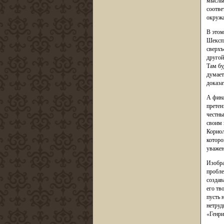
мыслью
соотве
окруж
В этом
Шекспи
сверхъ
другой
Там бу
думает
доказа
А фина
претен
честны
своим 
Кориол
которо
уважен
Изобра
пробле
создав
его тв
пусть 
нетруд
«Генри