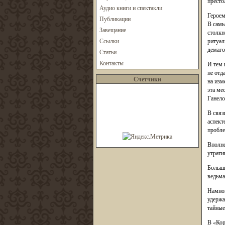
престо
Аудио книги и спектакли
Героем
Публикации
В самы
Завещание
столкн
Ссылки
ритуал
демаго
Статьи
Контакты
И тем 
не отд
Счетчики
на изм
эта ме
Ганело
В связ
аспект
пробле
Вполне
утрати
Больши
ведьма
Намног
удержа
тайные
В «Кор