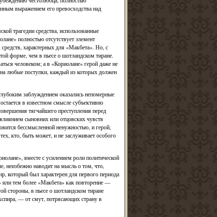
о убеждению честолюбца, полностью
ванным выражением его превосходства над
ской трагедии средства, использованные
лане» полностью отсутствует элемент
 средств, характерных для «Макбета». Но, с
той форме, чем в пьесе о шотландском тиране.
аться человеком; а в «Кориолане» герой даже не
о на любые поступки, каждый из которых должен
 глубоким заблуждением оказались непомерные
остается в известном смысле субъективно
 совершения тягчайшего преступления перед
 влиянием сыновних или отцовских чувств
овится бессмысленной ненужностью, и герой,
тех, кто, быть может, и не заслуживает особого
иолане», вместе с усилением роли политической
, неизбежно наводит на мысль о том, что,
ир, который был характерен для первого периода
» или тем более «Макбета» как повторение —
ой стороны, в пьесе о шотландском тиране
кспира, — от смут, потрясающих страну в