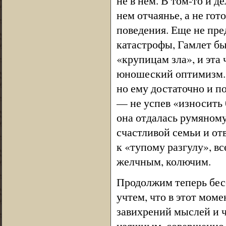
не в нем. В том-то и 
нем отчаянье, а не гот
поведения. Еще не пре
катастрофы, Гамлет бы
«крупицам зла», и эта 
юношеский оптимизм. 
но ему достаточно и п
— не успев «износить 
она отдалась румяному
счастливой семьи и от
к «тупому разгулу», вс
желчным, колючим.
Продолжим теперь бес
учтем, что в этот мом
завихрений мыслей и ч
изящным, совершенно с