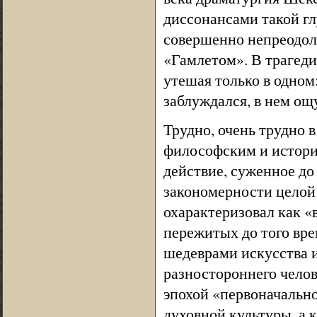
диссонансами такой гл
совершенно непреодоли
«Гамлетом». В трагед
утешая только в одном
заблуждался, в нем о
Трудно, очень трудно 
философским и истори
действие, суженное до
закономерности целой 
охарактеризовал как «
пережитых до того вре
шедеврами искусства 
разностороннего чело
эпохой «первоначально
духовной культуры, а