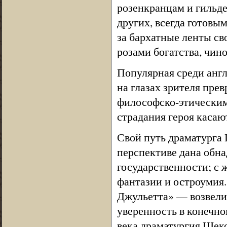
розенкранцам и гильд
других, всегда готовы
за бархатные ленты сво
розами богатства, чино
Популярная среди англ
на глазах зрителя пре
философско-этическим
страдания героя касают
Свой путь драматурга 
перспективе дана обн
государственности; с 
фантазии и остроумия
Джульетта» — возвели
уверенность в конечно
века драматургия Шек