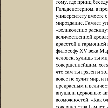
тому, где принц бесед
Гильденстерном, в пр
университету вместе с 
мироздание, Гамлет у
«великолепно раскину
величественной кровле
красотой и гармонией 
философу XV века Мар
человек, хулишь ты ми
совершеннейшим, хотя 
что сам ты грязен и з
вовсе не хулит мир, и 
прекрасным и величес
внушали церковные ав
возможностей. «Как бл
совершенства Гамлет, 