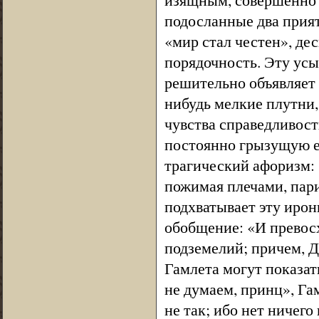
подосланные два прият
«мир стал честен», де
порядочность. Эту ус
решительно объявляет 
нибудь мелкие плутни
чувства справедливост
постоянно грызущую ег
трагический афоризм: 
пожимая плечами, пари
подхватывает эту ирон
обобщение: «И превосх
подземелий; причем, 
Гамлета могут показат
не думаем, принц», Гам
не так; ибо нет ничего