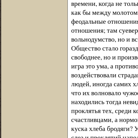
времени, когда не тол
как бы между молотом 
феодальные отношения
отношения; там суевер
вольнодумство, но и в
Общество стало горазд
свободнее, но и произв
игра это ума, а проти
воздействовали страда
людей, иногда самих х
что их волновало чуж
находились тогда неви
проклятья тех, среди 
счастливцами, а норм
куска хлеба бродяги? У
слез и проклятий напо