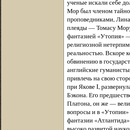
ученые искали себе до
Мор был членом тайно
проповедниками, Лина
плеяды — Томасу Мору 
фантазией «Утопия» — 
религиозной нетерпимо
реальностью. Вскоре к
обвинению в государс
английские гуманисты
привлечь на свою стор
при Якове I, разверну
Бэкона. Его предшеств
Платона, он же — вели
вопросы и в «Утопии» 
фантазии «Атлантида» 
высоко развитой науко