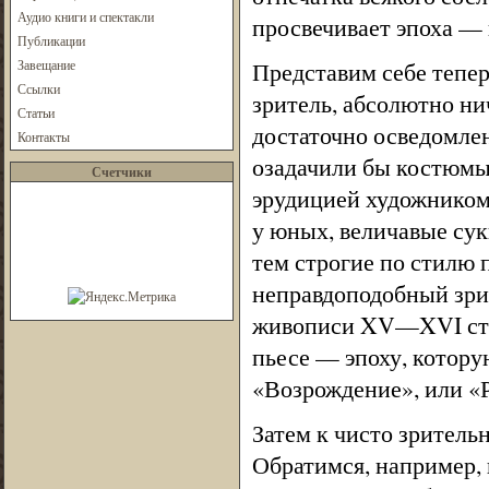
Аудио книги и спектакли
просвечивает эпоха —
Публикации
Завещание
Представим себе теперь
Ссылки
зритель, абсолютно ни
Статьи
достаточно осведомлен
Контакты
озадачили бы костюмы
Счетчики
эрудицией художником 
у юных, величавые сук
тем строгие по стилю 
неправдоподобный зри
живописи XV—XVI стол
пьесе — эпоху, котору
«Возрождение», или «
Затем к чисто зритель
Обратимся, например, 