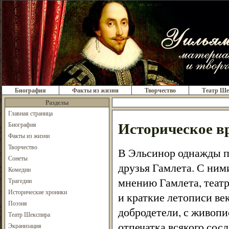
Биография
Факты из жизни
Творчество
Театр Ше
Разделы
Главная страница
Историческое в
Биография
Факты из жизни
Творчество
В Эльсинор однажды пр
Сонеты
друзья Гамлета. С ним
Комедии
мнению Гамлета, театр
Трагедии
Исторические хроники
и краткие летописи век
Поэзия
добродетели, с живопи
Театр Шекспира
отпечатка всякого сос
Экранизация