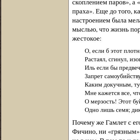
скоплением паров», а 
праха». Еще до того, к
настроением была мела
мыслью, что жизнь пор
жестокое:
О, если б этот плот
Растаял, сгинул, из
Иль если бы предве
Запрет самоубийств
Каким докучным, т
Мне кажется все, что
О мерзость! Этот б
Одно лишь семя; дик
Почему же Гамлет с ег
Фичино, ни «грязным», 