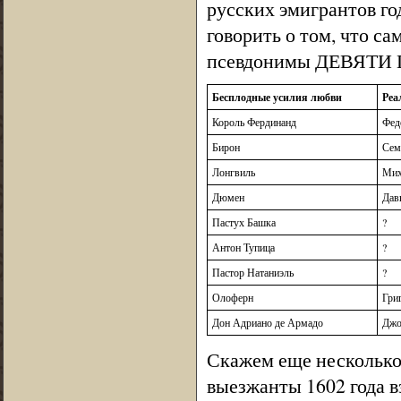
русских эмигрантов го
говорить о том, что са
псевдонимы ДЕВЯТИ 
Бесплодные усилия любви
Реа
Король Фердинанд
Фед
Бирон
Сем
Лонгвиль
Мих
Дюмен
Дав
Пастух Башка
?
Антон Тупица
?
Пастор Натаниэль
?
Олоферн
Гри
Дон Адриано де Армадо
Джо
Скажем еще несколько 
выезжанты 1602 года в