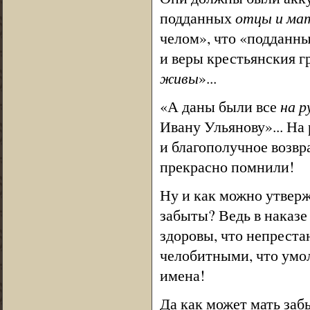
подданных
отцы и мат
челом», что «подданны
и веры крестьянския гр
живы
»...
«А даны были все
на р
Ивану Ульянову»... На 
и благополучное возвра
прекрасно помнили!
Ну и как можно утверж
забыты? Ведь в наказе 
здоровы, что непрест
челобитными, что умол
имена!
Да как может мать забы