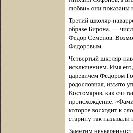
любви» они показаны 
Третий школяр-наварр
образе Бирона, — числ
Федор Семенов. Возмо
Федоровым.
Четвертый школяр-нава
исключением. Имя его,
царевичем Федором Го
родословная, изъято у
Костомаров, как счит
происхождение. «Фами
которое восходит к сл
старину так называли
Заметим неуверенность