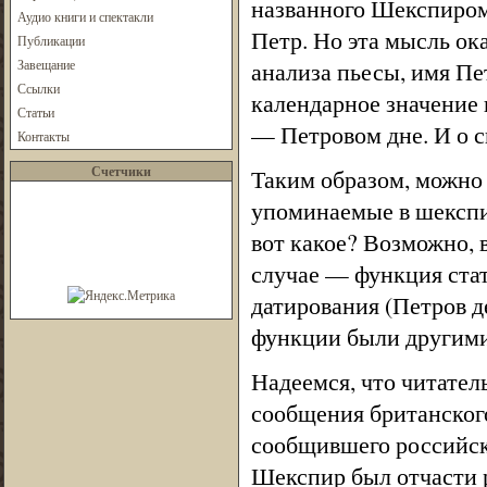
названного Шекспиром 
Аудио книги и спектакли
Петр. Но эта мысль ока
Публикации
Завещание
анализа пьесы, имя Пе
Ссылки
календарное значение 
Статьи
— Петровом дне. И о св
Контакты
Счетчики
Таким образом, можно с
упоминаемые в шекспи
вот какое? Возможно, 
случае — функция стат
датирования (Петров д
функции были другими
Надеемся, что читател
сообщения британског
сообщившего российск
Шекспир был отчасти 