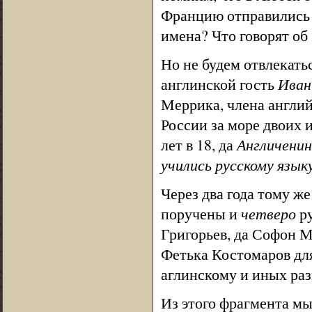
Францию отправились 
имена? Что говорят о
Но не будем отвлекать
англинской гость
Иван
Меррика, члена англий
России за море двоих 
лет в 18, да
Англиченин
учились русскому язык
Через два года тому ж
поручены и
четверо
ру
Григорьев, да Софон М
Фетька Костомаров для
аглинскому и иных раз
Из этого фрагмента м