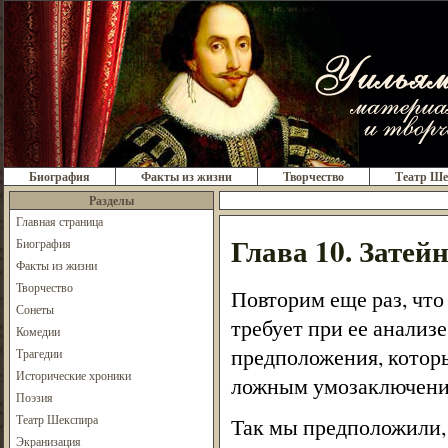
Биография
Факты из жизни
Творчество
Театр Ше
Разделы
Главная страница
Глава 10. Затей
Биография
Факты из жизни
Творчество
Повторим еще раз, чт
Сонеты
требует при ее анализ
Комедии
предположения, которы
Трагедии
Исторические хроники
ложным умозаключени
Поэзия
Театр Шекспира
Так мы предположили, 
Экранизация