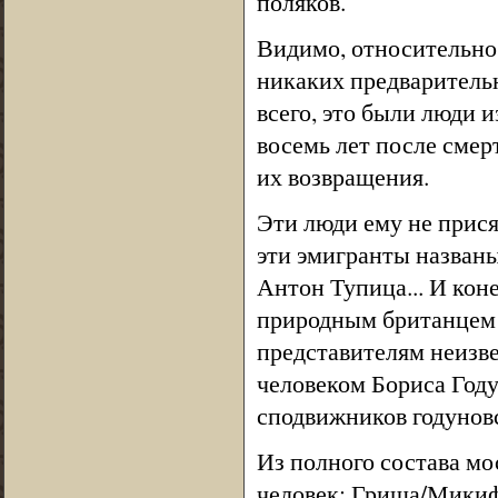
поляков.
Видимо, относительно
никаких предваритель
всего, это были люди и
восемь лет после смер
их возвращения.
Эти люди ему не прися
эти эмигранты названы
Антон Тупица... И кон
природным британцем
представителям неизв
человеком Бориса Году
сподвижников годунов
Из полного состава мо
человек: Гриша/Микиф