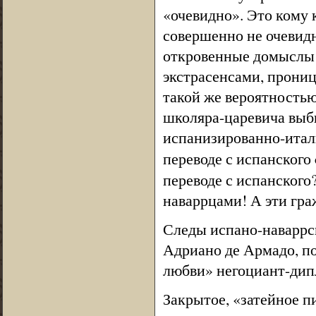
«очевидно». Это кому 
совершенно не очевидн
откровенные домыслы!
экстрасенсами, прони
такой же вероятность
школяра-царевича выб
испанизированно-итал
переводе с испанского
переводе с испанского
наваррцами! А эти гра
Следы испано-наваррс
Адриано де Армадо, п
любви» негоциант-дип
Закрытое, «затейное 