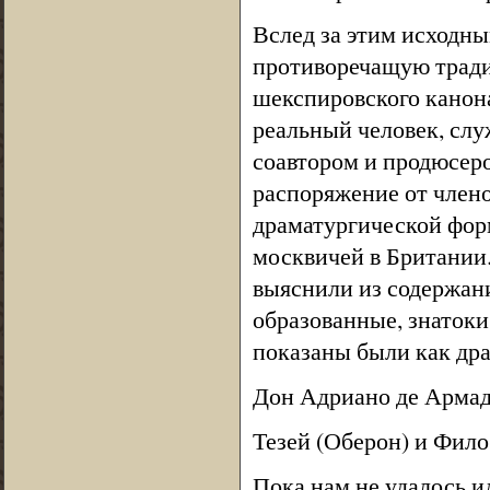
Вслед за этим исходн
противоречащую трад
шекспировского канон
реальный человек, служ
соавтором и продюсеро
распоряжение от члено
драматургической фор
москвичей в Британии.
выяснили из содержани
образованные, знатоки
показаны были как др
Дон Адриано де Армад
Тезей (Оберон) и Фило
Пока нам не удалось и