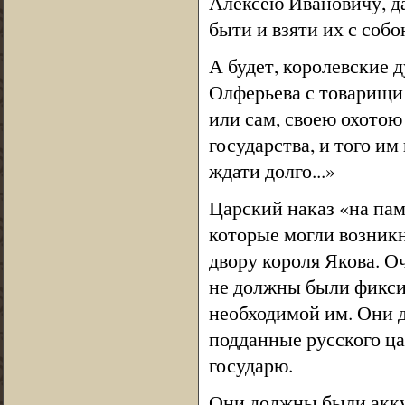
Алексею Ивановичу, да 
быти и взяти их с собо
А будет, королевские
Олферьева с товарищи 
или сам, своею охотою
государства, и того им 
ждати долго...»
Царский наказ «на пам
которые могли возникн
двору короля Якова. О
не должны были фикси
необходимой им. Они д
подданные русского ца
государю.
Они должны были акку