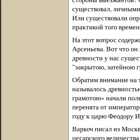
существовал, личными
Или существовали опр
практикой того времен
На этот вопрос содерж
Арсеньева. Вот что он
древности у нас суще
"закрытою, затейною г
Обратим внимание на то
называлось древностью
грамотою» начали поль
перенята от император
году к царю Феодору 
Варкоч писал из Моск
цесарского величества