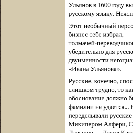
Ульянов в 1600 году в
русскому языку. Неясно
Этот необычный персо
бизнес себе избрал, — 
толмачей-переводчиков
убедительно для русск
двуименности негоциан
«Ивана Ульянова».
Русские, конечно, спос
слишком трудно, то ка
обоснование должно бы
фамилии не удается...
переделывали русские
Микипером Алфери, С
Давыдов — Дэвид Касса