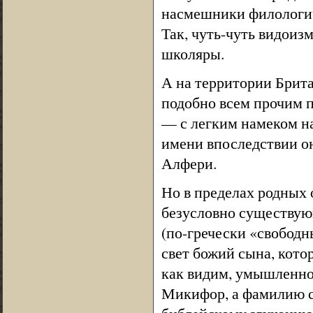
насмешники филологи
Так, чуть-чуть видоиз
школяры.
А на территории Брита
подобно всем прочим 
— с легким намеком на
имени впоследствии о
Алфери.
Но в пределах родных 
безусловно существую
(по-гречески «свободн
свет божий сына, кот
как видим, умышленно 
Микифор, а фамилию с