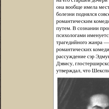
она вообще имела мест
болезни поднялся совс
романтическим комед
путем. В сознании пр
психологами именуетс
трагедийного жанра —
романтических комедий
рассуждение сэр Эдму
Дэвису, глостерширск
утверждал, что Шексп