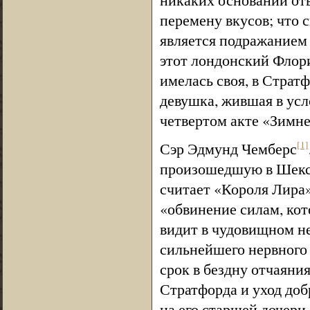
перемену вкусов; что 
является подражанием 
этот лондонский Флори
имелась своя, в Страт
девушка, жившая в усл
четвертом акте «Зимне
Сэр Эдмунд Чемберс
[1]
произошедшую в Шекспи
считает «Короля Лира
«обвинение силам, кот
видит в чудовищном н
сильнейшего нервного
срок в бездну отчаяни
Стратфорда и уход доб
на его старшей дочери 