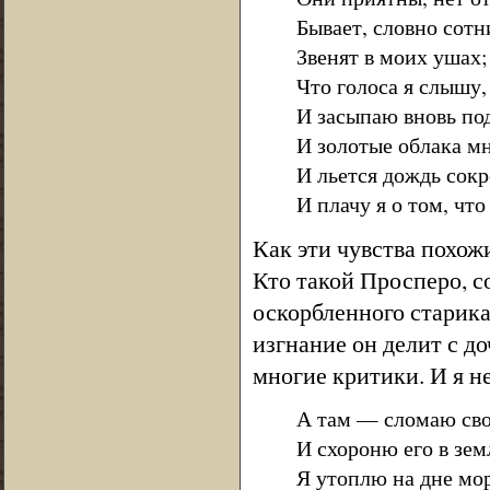
Бывает, словно сот
Звенят в моих ушах; 
Что голоса я слышу,
И засыпаю вновь под
И золотые облака мн
И льется дождь сокр
И плачу я о том, что
Как эти чувства похож
Кто такой Просперо, 
оскорбленного старика
изгнание он делит с д
многие критики. И я н
А там — сломаю св
И схороню его в зем
Я утоплю на дне мо