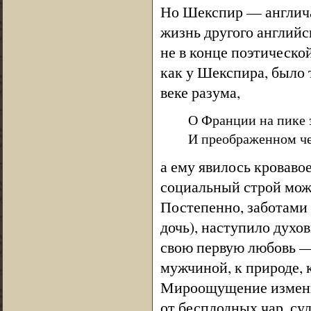
Но Шекспир — англича
жизнь другого английс
не в конце поэтической
как у Шекспира, было т
веке разума,
О Франции на пике 
И преображенном ч
а ему явилось кроваво
социальный строй може
Постепенно, заботами
дочь), наступило духо
свою первую любовь — 
мужчиной, к природе, к
Мироощущение изменил
от бесплодных чар, с