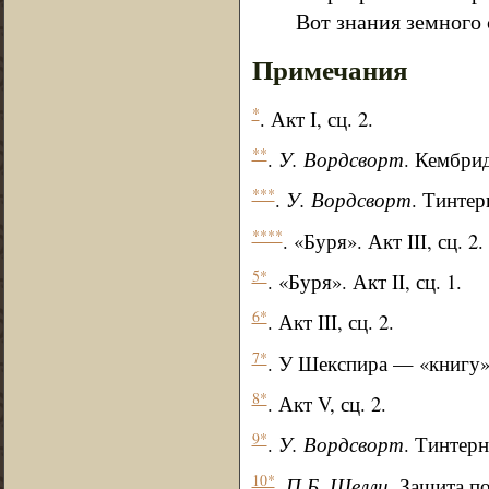
Вот знания земного 
Примечания
*
. Акт I, сц. 2.
**
.
У. Вордсворт
. Кембри
***
.
У. Вордсворт
. Тинтер
****
. «Буря». Акт III, сц. 2.
5*
. «Буря». Акт II, сц. 1.
6*
. Акт III, сц. 2.
7*
. У Шекспира — «книгу»
8*
. Акт V, сц. 2.
9*
.
У. Вордсворт
. Тинтерн
10*
.
П.Б. Шелли
. Защита п