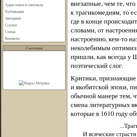
внезапные, чем те, что
Аудио книги и спектакли
к трагикомедиям, то е
Публикации
Завещание
где в конце происходи
Ссылки
словами, от настроени
Статьи
настроению, кем-то на
Контакты
неколебимым оптимиз
Счетчики
пришли, как всегда у
поэтический слог.
Критики, признающие
и якобитской эпохи, п
обычной манере тем, ч
смена литературных в
которые в 1610 году об
...Трагичес
И всяческие страсти