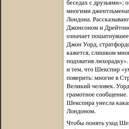
беседах с друзьями»; 
многими джентльменами
Лондона. Рассказывают
Джонсоном и Дрейтон
означает пошатнувшеес
Джон Уорд, стратфордс
кажется, слишком мног
подхватив лихорадку».
и тем, что Шекспир «у
поверить: многие в Ст
Великий человек. Уорд
грамотное сообщение. 
Шекспира унесла какая
Лондоном.
Чтобы понять уход Шек