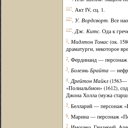
11*
. Акт IV, сц. 1.
12*
.
У. Вордсворт
. Все на
13*
.
Дж. Китс
. Ода к гре
1
.
Мидлтон Томас
(ок. 15
драматурги, некоторое вр
2
. Фердинанд — персонаж
3
.
Болезнь Брайта
— нефри
4
.
Дрейтон Майкл
(1563—1
«Полиальбион» (1612), со
Джона Холла (мужа старш
5
. Белларий — персонаж «
6
. Марина — персонаж «П
7
. Имогена, Гвидерий, Ар