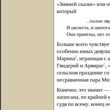
«Зимней сказке» или о
который
...полон звук
И шелеста, и шепота
Они приятны, нет от
Больше всего чувствуе
особенно юных девуше
Марина
, играющая с 
6
Гвидерий и Арвираг
,
7
сельском празднике с
несравненная пара Ми
Конечно, это значит —
написана, по крайней м
судя по всему, конец е