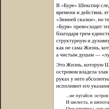
В «Буре» Шекспир сле
времени и действия, э
«Зимней сказки», но т
«Буря» превосходит эт
благодаря трем единств
структурную и духовну
как не сама Жизнь, ко
а чистым душам — «лу
Это Жизнь, которую Ш
островом владела злая
руках у него абсолютна
исполняют его указания
...не пугайся: остро
И шелеста, и шепота
Они приятны, нет от