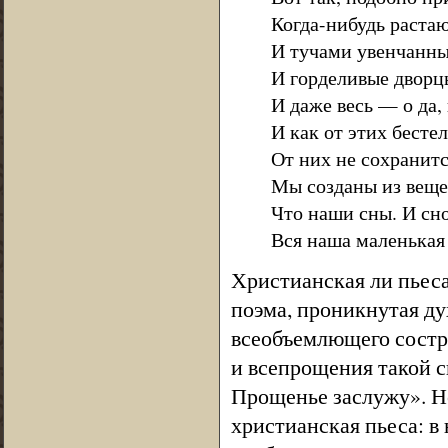
Когда-нибудь растаю
И тучами увенчанны
И горделивые дворц
И даже весь — о да,
И как от этих бесте
От них не сохранитс
Мы созданы из вещес
Что наши сны. И сн
Вся наша маленькая
Христианская ли пьеса
поэма, проникнутая ду
всеобъемлющего состра
и всепрощения такой с
Прощенье заслужу». Но
христианская пьеса: в 