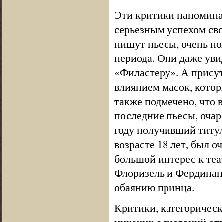
Эти критики напомина
серьезным успехом св
пишут пьесы, очень п
периода. Они даже ув
«Филастеру». А присут
влиянием масок, котор
также подмечено, что 
последние пьесы, очар
году получивший титул
возрасте 18 лет, был 
большой интерес к теа
Флоризель и Фердина
обаянию принца.
Критики, категорическ
никаких оснований отв