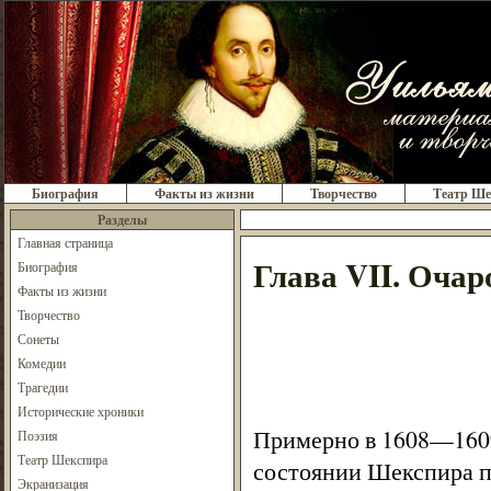
Биография
Факты из жизни
Творчество
Театр Ше
Разделы
Главная страница
Глава VII. Оча
Биография
Факты из жизни
Творчество
Сонеты
Комедии
Трагедии
Исторические хроники
Примерно в 1608—1609
Поэзия
Театр Шекспира
состоянии Шекспира пр
Экранизация