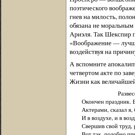
поэтического воображ
гнев на милость, поло
обязана не моральным
Ариэля. Так Шекспир 
«Воображение — лучши
воздействуя на причин
А вспомните апокалип
четвертом акте по зав
Жизни как величайшей
Развесели
Окончен праздник. 
Актерами, сказал я,
И в воздухе, и в воз
Свершив свой труд, 
Вот так, подобно пр