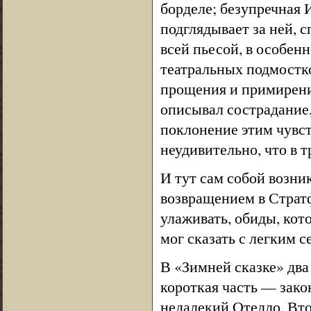
борделе; безупречная И
подглядывает за ней, 
всей пьесой, в особе
театральных подмостко
прощения и примирения
описывал сострадание
поклонение этим чувст
неудивительно, что в 
И тут сам собой возник
возвращением в Страт
улаживать, обиды, кот
мог сказать с легким с
В «Зимней сказке» два
короткая часть — зако
недалекий Отелло. Вто