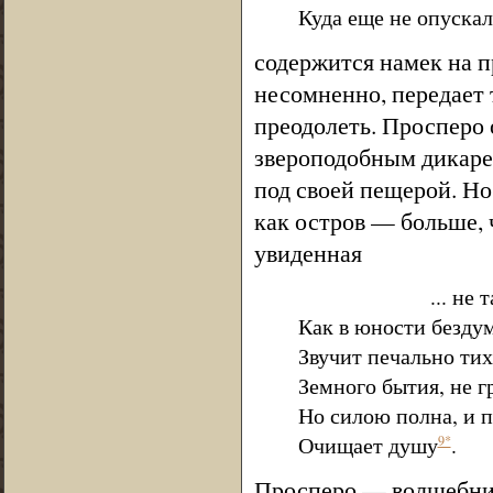
Куда еще не опускал
содержится намек на п
несомненно, передает
преодолеть. Просперо 
звероподобным дикарем,
под своей пещерой. Н
как остров — больше, 
увиденная
... не та
Как в юности бездум
Звучит печально ти
Земного бытия, не г
Но силою полна, и п
Очищает душу
.
9*
Просперо — волшебник