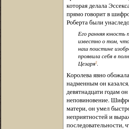
которая делала Эссекс
прямо говорит в шифро
Роберта были унаслед
Его ранняя юность 
известно о том, что
наш поистине изобре
проявила себя в пол
Цезаря
.
8
Королева явно обожала
надменным он казался,
девятнадцати годам он
неповиновение. Шифров
матери, он умел быст
неприятностей и выра
последовательности, чт