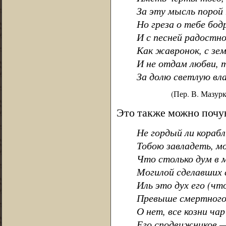
За эту мысль порой 
Но греза о тебе бод
И с песней радостно
Как жавронок, с земл
И не отдам любви, 
За долю светлую вл
(Пер. В. Мазур
Это также можно почув
Не гордый ли корабль
Тобою завладеть, мо
Что столько дум в 
Могилой сделавших 
Иль это дух его (чт
Превыше смертного)
О нет, все козни ча
Его сподвижников —