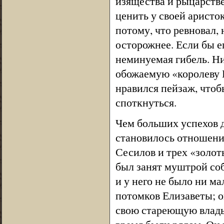
изящества и рыцарств
ценить у своей аристо
потому, что ревновал, 
осторожнее. Если бы е
неминуемая гибель. Ни
обожаемую «королеву Б
нравился пейзаж, чтоб
споткнуться.
Чем больших успехов 
становилось отношение
Сесилов и трех «золот
был занят муштрой соб
и у него не было ни м
потомков Елизаветы; он
свою стареющую влады