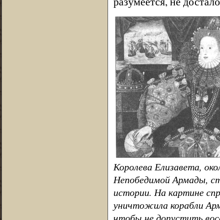
разумеется, не достало
Королева Елизавета, око
Непобедимой Армады, ст
истории. На картине спр
уничтожила корабли Арм
чтобы не допустить восс