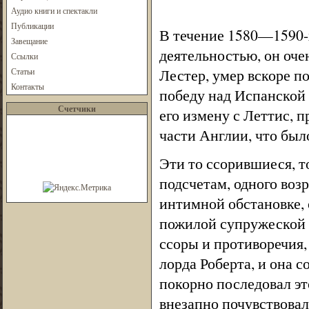
Аудио книги и спектакли
Публикации
В течение 1580—1590-х
Завещание
деятельностью, он оче
Ссылки
Лестер, умер вскоре по
Статьи
Контакты
победу над Испанской
Счетчики
его измену с Леттис, 
части Англии, что был
Эти то ссорившиеся, т
подсчетам, одного возр
интимной обстановке,
пожилой супружеской 
ссоры и противоречия,
лорда Роберта, и она с
покорно последовал это
внезапно почувствовал