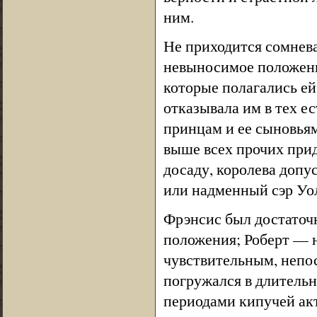
ним.
Не приходится сомнева
невыносимое положени
которые полагались ей 
отказывала им в тех е
принцам и ее сыновья
выше всех прочих прид
досаду, королева допу
или надменный сэр Уо
Фрэнсис был достаточн
положения; Роберт — н
чувствительным, непос
погружался в длитель
периодами кипучей ак