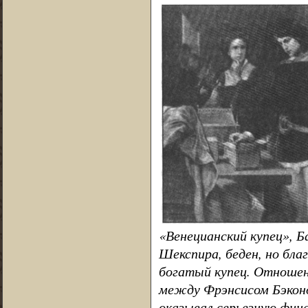
«Венецианский купец», Ба
Шекспира, беден, но бла
богатый купец. Отнош
между Фрэнсисом Бэконо
оказывал серьезную фин