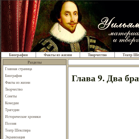
Биография
Факты из жизни
Творчество
Театр Ше
Разделы
Главная страница
Глава 9. Два бр
Биография
Факты из жизни
Творчество
Сонеты
Комедии
Трагедии
Исторические хроники
Поэзия
Театр Шекспира
Экранизация