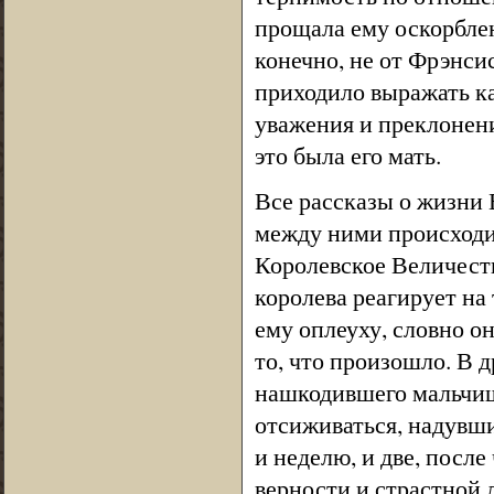
прощала ему оскорблен
конечно, не от Фрэнсис
приходило выражать к
уважения и преклонения
это была его мать.
Все рассказы о жизни 
между ними происходил
Королевское Величеств
королева реагирует на
ему оплеуху, словно о
то, что произошло. В д
нашкодившего мальчиш
отсиживаться, надувшис
и неделю, и две, после
верности и страстной л