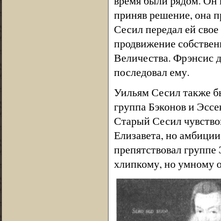
время были рядом. Он 
приняв решение, она пр
Сесил передал ей свое
продвижение собствен
Величества. Фрэнсис д
последовал ему.
Уильям Сесил также бы
группа Бэконов и Эссек
Старый Сесил чувствов
Елизавета, но амбиции
препятствовал группе 
хлипкому, но умному 