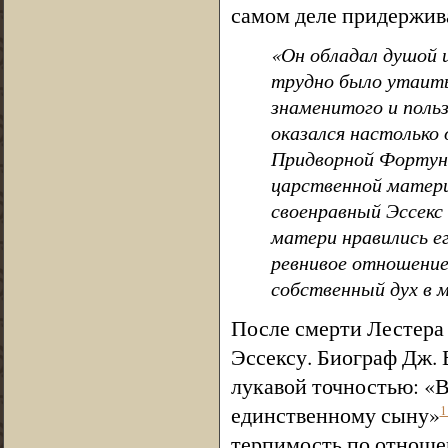
самом деле придержив
«Он обладал душой 
трудно было утаить
знаменитого и поль
оказался настолько
Придворной Фортуны
царственной матери
своенравный Эссекс
матери нравились ег
ревнивое отношение 
собственный дух в 
После смерти Лестера
Эссексу. Биограф Дж. 
лукавой точностью: «В
единственному сыну»
1
терпимость по отноше