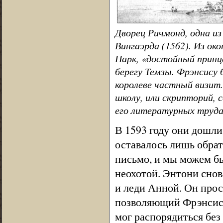
Дворец Ричмонд, одна из
Вингаэрда (1562). Из ок
Парк, «достойный принц
берегу Темзы. Фрэнсису 
королеве частный визит
школу, или скрипторий, 
его литературных труда
В 1593 году они дошли
оставалось лишь обрат
письмо, и мы можем бы
неохотой. Энтони сно
и леди Анной. Он прос
позволяющий Фрэнсису 
мог распорядиться без 