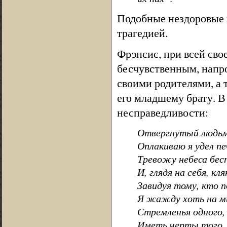
Подобные нездоровые 
трагедией.
Фрэнсис, при всей сво
бесчувственным, напрот
своими родителями, а 
его младшему брату. В
несправедливости:
Отвергнутый людьм
Оплакиваю я удел п
Тревожу небеса бес
И, глядя на себя, кл
Завидуя тому, кто п
Я жажду хоть на ми
Стремленья одного,
Иметь черты того, 