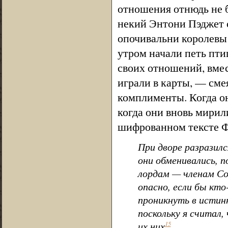
отношения отнюдь не 
некий Энтони Пэджет с
опочивальни королевы п
утром начали петь пт
своих отношений, вмест
играли в карты, — сме
комплименты. Когда он
когда они вновь мирил
шифрованном тексте Ф
При дворе разразилс
они обменивались, п
лордам — членам Со
опасно, если бы кт
проникнуть в истин
поскольку я считал,
их них
.
15