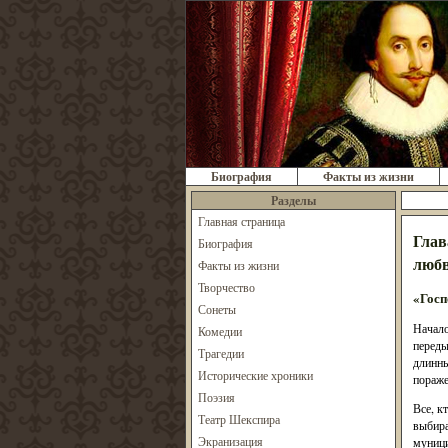
Биография
Факты из жизни
Разделы
Главная страница
Глав
Биография
люб
Факты из жизни
Творчество
«Госп
Сонеты
Начало
Комедии
переды
Трагедии
длинны
Исторические хроники
пораже
Поэзия
Все, к
Театр Шекспира
выбира
Экранизация
муници