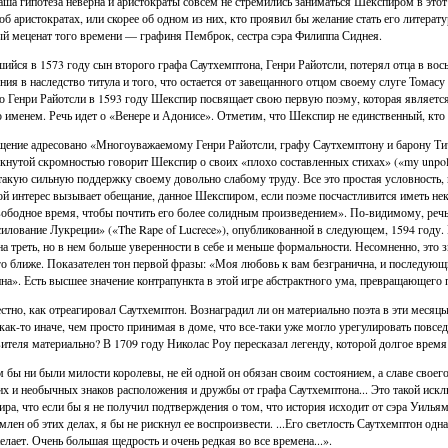
аша гипотеза неверна и аристократы совсем не стремились заниматься Шекспиром в этот
об аристократах, или скорее об одном из них, кто проявил бы желание стать его литера
й меценат того времени — графиня Пемброк, сестра сэра Филиппа Сиднея.
ийся в 1573 году сын второго графа Саутхемптона, Генри Райотсли, потерял отца в вось
ния в наследство титула и того, что остается от завещанного отцом своему слуге Томасу
 Генри Райотсли в 1593 году Шекспир посвящает свою первую поэму, которая являетс
о именем. Речь идет о «Венере и Адонисе». Отметим, что Шекспир не единственный, кт
ение адресовано «Многоуважаемому Генри Райотсли, графу Саутхемптону и барону Тич
кнутой скромностью говорит Шекспир о своих «плохо составленных стихах» («my unpolish
такую сильную поддержку своему довольно слабому труду. Все это простая условность, 
й интерес вызывает обещание, данное Шекспиром, если поэме посчастливится иметь нек
вободное время, чтобы почтить его более солидным произведением». По-видимому, речь
илование Лукреции» («The Rape of Lucrece»), опубликованной в следующем, 1594 году
на треть, но в нем больше уверенности в себе и меньше формальности. Несомненно, это з
о ближе. Показателен тон первой фразы: «Моя любовь к вам безгранична, и последующий
на». Есть высшее значение контрапункта в этой игре абстрактного ума, превращающего п
стно, как отреагировал Саутхемптон. Вознаградил ли он материально поэта в эти месяцы
 как-то иначе, чем просто принимая в доме, что все-таки уже могло урегулировать повс
ителя материально? В 1709 году Николас Роу пересказал легенду, которой долгое время
 бы ни были милости королевы, не ей одной он обязан своим состоянием, а славе своег
х и необычных знаков расположения и дружбы от графа Саутхемптона... Это такой ис
ра, что если бы я не получил подтверждения о том, что история исходит от сэра Уилья
млен об этих делах, я бы не рискнул ее воспроизвести. ...Его светлость Саутхемптон одн
елает. Очень большая щедрость и очень редкая во все времена...».