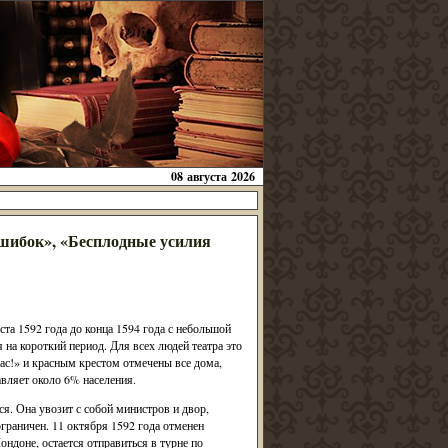
08 августа 2026
ошибок», «Бесплодные усилия
а 1592 года до конца 1594 года с небольшой
на короткий период. Для всех людей театра это
с!» и красным крестом отмечены все дома,
вляет около 6% населения.
ся. Она увозит с собой министров и двор,
граничен. 11 октября 1592 года отменен
ндоне, остается отправиться в турне по