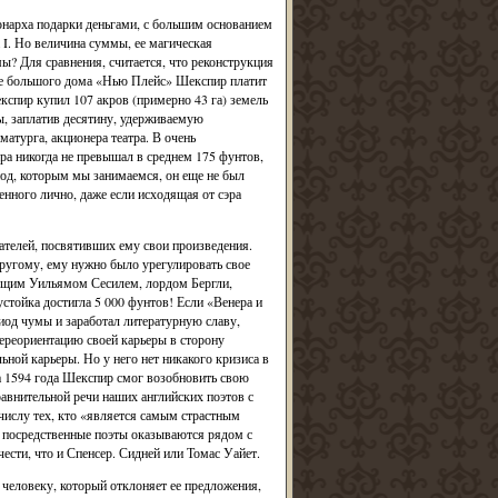
монарха подарки деньгами, с большим основанием
I. Но величина суммы, ее магическая
мы? Для сравнения, считается, что реконструкция
пке большого дома «Нью Плейс» Шекспир платит
кспир купил 107 акров (примерно 43 га) земель
мы, заплатив десятину, удерживаемую
атурга, акционера театра. В очень
ра никогда не превышал в среднем 175 фунтов,
иод, которым мы занимаемся, он еще не был
нного лично, даже если исходящая от сэра
телей, посвятивших ему свои произведения.
 другому, ему нужно было урегулировать свое
гущим Уильямом Сесилем, лордом Бергли,
устойка достигла 5 000 фунтов! Если «Венера и
иод чумы и заработал литературную славу,
ереориентацию своей карьеры в сторону
ной карьеры. Но у него нет никакого кризиса в
ца 1594 года Шекспир смог возобновить свою
авнительной речи наших английских поэтов с
 числу тех, кто «является самым страстным
и посредственные поэты оказываются рядом с
чести, что и Спенсер. Сидней или Томас Уайет.
человеку, который отклоняет ее предложения,