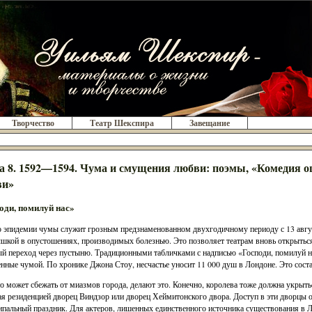
Творчество
Театр Шекспира
Завещание
а 8. 1592—1594. Чума и смущения любви: поэмы, «Комедия 
ви»
оди, помилуй нас»
 эпидемии чумы служит грозным предзнаменованном двухгодичному периоду с 13 август
шкой в опустошениях, производимых болезнью. Это позволяет театрам вновь открыться 
й переход через пустыню. Традиционными табличками с надписью «Господи, помилуй на
нные чумой. По хронике Джона Стоу, несчастье уносит 11 000 душ в Лондоне. Это соста
то может сбежать от миазмов города, делают это. Конечно, королева тоже должна укрыть
я резиденцией дворец Виндзор или дворец Хеймитонского двора. Доступ в эти дворцы о
пальный праздник. Для актеров, лишенных единственного источника существования в Ло