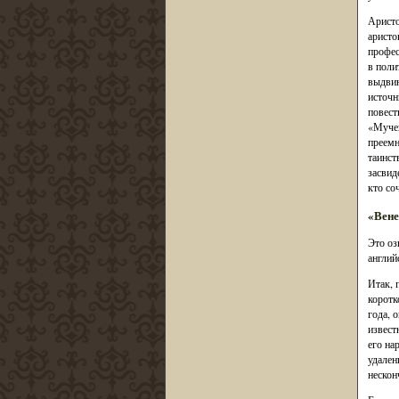
Аристо
аристо
профес
в поли
выдвин
источн
повест
«Мучен
преемн
таинст
засвид
кто со
«Вене
Это оз
англий
Итак, 
коротк
года, 
извест
его на
удален
нескон