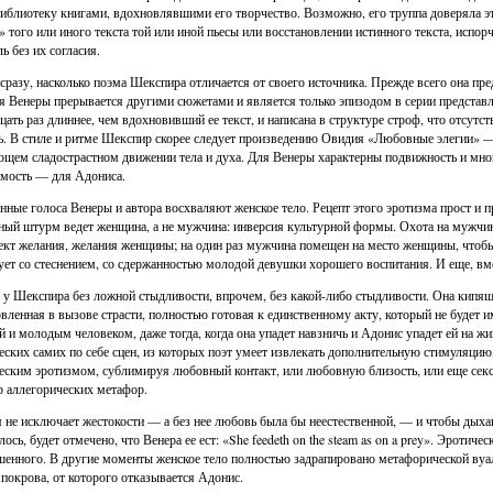
иблиотеку книгами, вдохновлявшими его творчество. Возможно, его труппа доверяла э
» того или иного текста той или иной пьесы или восстановлении истинного текста, исп
ь без их согласия.
сразу, насколько поэма Шекспира отличается от своего источника. Прежде всего она пре
я Венеры прерывается другими сюжетами и является только эпизодом в серии предста
цать раз длиннее, чем вдохновивший ее текст, и написана в структуре строф, что отсут
ь. В стиле и ритме Шекспир скорее следует произведению Овидия «Любовные элегии» —
щем сладострастном движении тела и духа. Для Венеры характерны подвижность и мног
мость — для Адониса.
ные голоса Венеры и автора восхваляют женское тело. Рецепт этого эротизма прост и 
ый штурм ведет женщина, а не мужчина: инверсия культурной формы. Охота на мужчи
кт желания, желания женщины; на один раз мужчина помещен на место женщины, чтобы
ует со стеснением, со сдержанностью молодой девушки хорошего воспитания. И еще, в
 у Шекспира без ложной стыдливости, впрочем, без какой-либо стыдливости. Она кипя
вленная в вызове страсти, полностью готовая к единственному акту, который не будет и
й и молодым человеком, даже тогда, когда она упадет навзничь и Адонис упадет ей на ж
еских самих по себе сцен, из которых поэт умеет извлекать дополнительную стимуляцию,
еским эротизмом, сублимируя любовный контакт, или любовную близость, или еще сек
р аллегорических метафор.
 не исключает жестокости — а без нее любовь была бы неестественной, — и чтобы дыхан
ось, будет отмечено, что Венера ее ест: «She feedeth on the steam as on a prey». Эротиче
енного. В другие моменты женское тело полностью задрапировано метафорической вуал
 покрова, от которого отказывается Адонис.