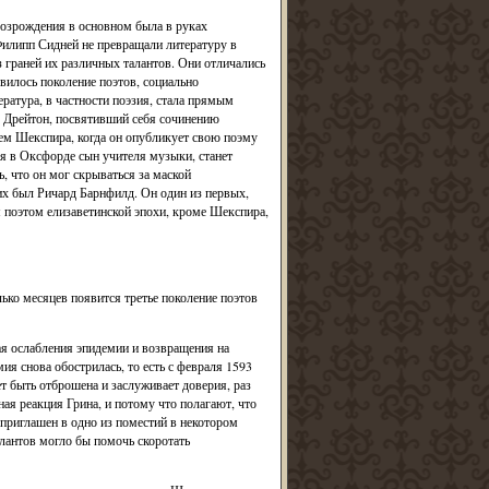
Возрождения в основном была в руках
Филипп Сидней не превращали литературу в
з граней их различных талантов. Они отличались
явилось поколение поэтов, социально
атура, в частности поэзия, стала прямым
л Дрейтон, посвятивший себя сочинению
нем Шекспира, когда он опубликует свою поэму
я в Оксфорде сын учителя музыки, станет
, что он мог скрываться за маской
их был Ричард Барнфилд. Он один из первых,
 поэтом елизаветинской эпохи, кроме Шекспира,
лько месяцев появится третье поколение поэтов
ая ослабления эпидемии и возвращения на
ия снова обострилась, то есть с февраля 1593
т быть отброшена и заслуживает доверия, раз
ная реакция Грина, и потому что полагают, что
приглашен в одно из поместий в некотором
алантов могло бы помочь скоротать