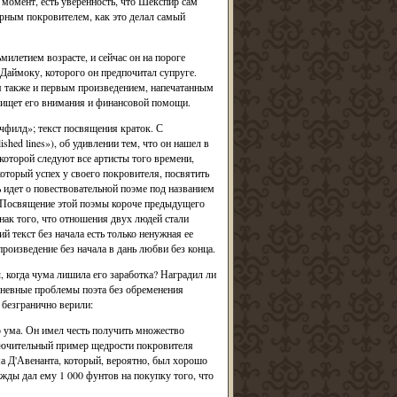
 момент, есть уверенность, что Шекспир сам
турным покровителем, как это делал самый
милетием возрасте, и сейчас он на пороге
 Даймоку, которого он предпочитал супруге.
я также и первым произведением, напечатанным
о ищет его внимания и финансовой помощи.
филд»; текст посвящения краток. С
ed lines»), об удивлении тем, что он нашел в
которой следуют все артисты того времени,
оторый успех у своего покровителя, посвятить
 идет о повествовательной поэме под названием
. Посвящение этой поэмы короче предыдущего
нак того, что отношения двух людей стали
 текст без начала есть только ненужная ее
роизведение без начала в дань любви без конца.
, когда чума лишила его заработка? Наградил ли
едневные проблемы поэта без обременения
 безгранично верили:
о ума. Он имел честь получить множество
ключительный пример щедрости покровителя
ма Д'Авенанта, который, вероятно, был хорошо
ажды дал ему 1 000 фунтов на покупку того, что