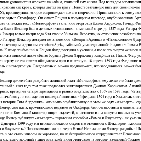
читая удовольствия от охоты на кабана, стоившей ему жизни. Под взглядом оплакивающ
, красный как кровь, которая льется на траву. Повествовательную нить для своей по
 X), произведении, которое сопровождает все его творчество. Привязанность к этому по
ые годы в Стратфорде. Он читает Овидия в популярном переводе, опубликованном Арт
дал латинский текст «Метаморфоз» за счет книготорговца Джона Харрисона, Ричард Фи
м Джон Шекспир был в деловых отношениях, по меньшей мере, до 1557 года. Ричард Ф
а. Ричард только на три года был старше Уильяма. Вероятно, их отношения возобновилис
 Ричарду Шекспир доверяет печатание книг «Венера и Адонис» и «Изнасилование Лукре
нные якорем и девизом «Anchora Spei», эмблемой, унаследованной Филдом от Томаса В
а. К нему прибывший в Лондон Филд поступил в ученики, а после его смерти женился на
ались в книжной лавке «Белая борзая» Джона Харрисона у кладбища ев. Павла. Филд уст
он сразу же становится обладателем прав и на вторую. 18 апреля 1593 года Филд вписы
ель книготорговцев. Следовательно, можно предположить, что зародившееся, может быть
ода.
експир должен был раздобыть латинский текст «Метаморфоз», ему легко это было сдела
танный в 1589 году том тоже продавался книготорговцем Джоном Харрисоном. Англий
рный, претерпел четыре переиздания в разных издательствах с 1567 по 1593 годы. Четв
звычайному ли совпадению последний вписывает 6 февраля 1594 года в Указатель книг
я история Тита Андроника», анонимно опубликованную в этом же году «ин-кварто», ед
энтер, сын ткача, проживающего недалеко от Оксфорда, был беззаботным и нещепетиль
тности с Компанией книготорговцев-издателей, в частности из-за выпуска школьных уче
оду Дэнтер публикует «ин-кварто» пиратским способом «Ромео и Джульетту», не указыв
 Дэнтера в 1599 году мы не нашли никаких следов его отношения с Шекспиром. Какими
 и Джульетты»? Познакомились ли они через Неша? Не в лавке ли Дэнтера раздобыл Ш
га, и это стало началом их короткого, но не беспроблемного сотрудничества? Невозмож
я система отношений в мире издателей и книготорговцев, в котором введенный Филдом