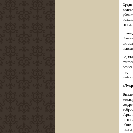
Среди 
кидает
убедит
исполь
снова.
Трагед
Она на
ритори
приема
То, чт
отказа
вознес
будет 
любовн
«Лукр
Вписан
неконт
содерж
доброд
Таркви
он нас
обоих,
ожидан