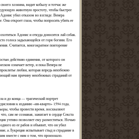
воего хозяина, видит кобылу и тотчас же
ведующую животную простоту, чтобы быстрее
Адонис убил отказом во взгляде. Венера
 Она откроет глаза, чтобы попросить убить ее
 охотиться Адонис и откуда доносится лай собак.
есто голоса задыхающейся от горя богини. Его
ения. Считается, многократное повторение
остью действию единения, от которого он
еском означает ветер, и пока Венера не
 проклятье любви, которая впредь неизбежно
яющий нам причину неизбежных страданий от
а и до конца — трагический портрет
редисловии к изданию «ин-кварто» 1594 года,
ьоры, чтобы провести время, восхваляют
то, сам не сознавая, зажигает в сердце Секста
реция учтиво позволяет ему разместиться. Ночью
одного из ее рабов и объявит, что он убил
ие, а Лукреция испытывает стыд и страдание в
шим вместе с ним о том, что произошло.