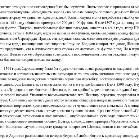
 значит, что идея о вознаграждении была бы неуместна. Знать прекрасно принимала от 
лали простолюдины. «Комедианты короля» по разным поводам получали деньги от Якова 
енность сразу же делает ее подозрительной. Какая покупка могла потребовать такой сум
са» в 1614 году обошлась примерно от 700 до 1400 фунтов. В мае 1597 года при поку
 60 фунтов. Покупки, потребовавшие больших расходов, известны в 1602 году, когда Ше
 фунтов, затем в 1604 году, когда он заплатил 440 фунтов, чтобы сохранить аренду фер
палитетом Стратфорда. Правда, эти покупки, кажется, мало соответствуют доходам драм
лезном труде, посвященном шекспировской труппе, Болдуин говорит, что доход Шекспи
сли представить, что в исключительных случаях он достигал 250 фунтов в год. Но в пер
ером. Нельзя все же отбрасывать возможность исключительного вознаграждения, получе
а Давенанта история похожа на сказку.
—1594 годах Саутхемптону было бы трудно ответить вознаграждением на ожидания писа
остояние и оставалось значительным, несмотря на то, что часть состояния отец завещал
ение во владение наследством и уплатить огромную неустойку, востребованную всемо
м министром Елизаветы, за отказ жениться на его внучке Елизавете Веэ в 1590 году. Не
» и «Лукреция» и не обогатили Шекспира, то, по крайней мере, он пережил трудный пер
но первой поэмой. Упоминали возможность того, что Шекспир, вероятно, предполагал п
туры. Силу этому аргументу дают обстоятельства, обнаруживающие непрочность театраль
ическом творчестве, кроме невозможности из-за чумы ставить свои спектакли. А с кон
ическую деятельность, став к этому времени лучшим поэтом. Фрэнсис Мерс в своей «Ср
и греческими, латинскими и итальянскими», опубликованной в 1598 году, относит его к
нас в оплакивании волнений любви». Правда, список длинен, критерии Мерса нечеткие, 
ми. Во всяком случае, в возрасте тридцати четырех лет Шекспир вписан в тот же табель 
ере и Адонисе» рассказывается история безумной любви богини к красивому молодому 