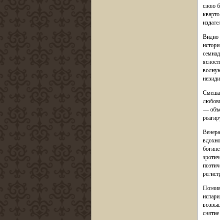
свою б
кварто
издател
Видно 
истори
семнад
ясност
волную
невиди
Смешан
любовн
— объе
реагир
Венера
вдохно
богине
эротич
поэтич
регист
Поэзия
испарил
возвыш
снятие