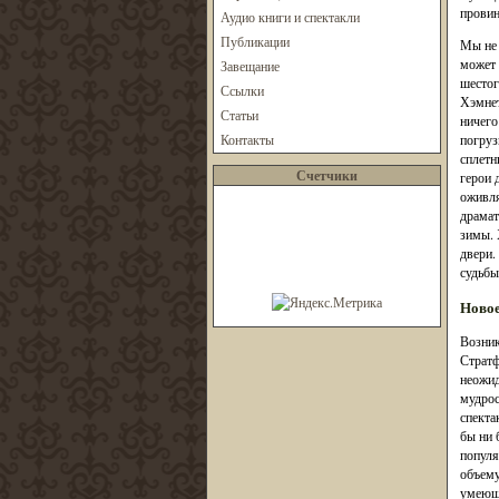
провин
Аудио книги и спектакли
Публикации
Мы не 
может 
Завещание
шестог
Ссылки
Хэмнет
Статьи
ничего
Контакты
погруз
сплетн
Счетчики
герои 
оживля
драмат
зимы. 
двери.
судьбы
Новое
Возник
Стратф
неожид
мудрос
спекта
бы ни 
популя
объему
умеющи