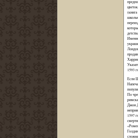
предпо
цветок
(книга
школьн
переиз
которы
детств
Именно
украше
Лондон
продав
Харрис
Указат
1593 г
Если Ш
Напеча
популя
По чре
римска
Джон Д
неприя
1597 г
смерти
«Ромео
Голдин
сложна