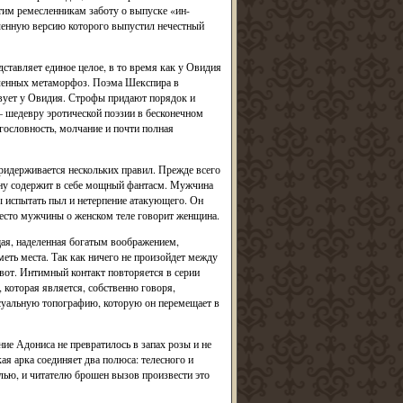
тим ремесленникам заботу о выпуске «ин-
орченную версию которого выпустил нечестный
дставляет единое целое, в то время как у Овидия
вленных метаморфоз. Поэма Шекспира в
ствует у Овидия. Строфы придают порядок и
 шедевру эротической поэзии в бесконечном
ословность, молчание и почти полная
придерживается нескольких правил. Прежде всего
ну содержит в себе мощный фантасм. Мужчина
 испытать пыл и нетерпение атакующего. Он
место мужчины о женском теле говорит женщина.
щая, наделенная богатым воображением,
меть места. Так как ничего не произойдет между
ивот. Интимный контакт повторяется в серии
 которая является, собственно говоря,
суальную топографию, которую он перемещает в
ие Адониса не превратилось в запах розы и не
ская арка соединяет два полюса: телесного и
ью, и читателю брошен вызов произвести это