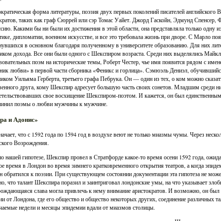
кратическая форма литературы, поэзия двух первых поколений писателей английского 
кратов, таких как граф Сюррей или сэр Томас Уайет. Джорд Гаскойн, Эдмунд Спенсер, 
сию. Какими бы ни были их достижения в этой области, она представляла только одну и
тике, дипломатии, военном искусстве, и все это требовала жизнь при дворе. С Марло по
увшихся в основном благодаря полученному в университете образованию. Для них литер
иком дохода. Все они были одного с Шекспиром возраста. Среди них выделялись Майк
вовательных поэм на исторические темы, Роберт Честер, чье имя появится рядом с име
ик любви» в первой части сборника «Феникс и горлица». Сэмюэль Дениэл, обучившийс
иком Уильяма Герберта, третьего графа Пебрука. Он — один из тех, о ком можно сказать
венного друга, кому Шекспир адресует большую часть своих сонетов. Младшим среди н
етельствовавших свое восхищение Шекспиром-поэтом. И кажется, он был единственным
чинил поэмы о любви мужчины к мужчине.
ра и Адонис»
начает, что с 1592 года по 1594 год в воздухе веют не только миазмы чумы. Через неско
ского Возрождения.
по нашей гипотезе, Шекспир провел в Стратфорде какое-то время осени 1592 года, ожид
ое время в Лондон во время зимнего кратковременного открытия театров, а когда эпидем
он обратился к поэзии. При существующем состоянии документации эта гипотеза не може
но, что талант Шекспира поразил и заинтриговал лондонские умы, на что указывает злоб
рождающаяся слава могла привлечь к нему внимание аристократов. И возможно, он был 
ии от Лондона, где его общество и общество некоторых других, соединение различных т
чаемые недели и месяцы эпидемии вдали от миазмов столицы.