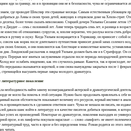
циям иди за границу, но и в провинции они не в безопасности, чума не ограничивается а
знаем, где проводит Шекспир эти страшные месяцы. Самым естественным убежищем пре
добраться до Анны и своих троих детей, живущих в отцовском доме на Хенли-стрит. Оте
о десятка, более точно сказать невозможно. Старшей дочери Уильяма Сюзанне летом 159
у и Джудит — семь с половиной лет. Анне теперь тридцать семь лет, и разница в возраст
 не известно об отношениях супругов, и, вполне вероятно, что разлука могла стать добр
иться в рутину и скуку. Когда Уильям возвращается в Уорикшир, он приносит с собой ос
и, совсем как моряк после длительного путешествия приносит домой запах соленого воз
для своих близких, и они появляются как блестящие и мимолетные кометы, устанавливая
я дни. Лондонский рассказчик и лицедей Уильям должен быть им и в Стратфорде. Он со
урга. Перерыв мог явиться заслуженным отдыхом после периода лихорадочной деятельн
Холод мог ослабить эпидемию, как это случилось раньше. Кажется, так и происходит, п
 Но передышка оказывается короткой, и они снова вынуждены закрыться после 1 февраля
, стремящейся высушить первые лавры молодого драматурга.
 литературное поколение
ла необходимость найти замену вознаграждаемой актерской и драматургической деятель
орде не могло бы помочь в этой ситуации. Нужно было продолжать привлекать к себе в
анный вызов обстоятельств показывает величину его ресурсов, верный инстинкт в анал
ть и проницательность в сделанном ответном шаге. Чума не мешала ни писать, ни издава
клей давала шанс войти в литературу и в качестве писателя добиться признания, в котор
был успех их произведений. Некоторые из драматургов, поколения выходцев из университ
рной прозе, и их памфлеты покупали нарасхват — слово «памфлет» не имеет полемическ
 литературный труд, часто в прозе и без определения темы. Роман родится из этого лит
х читать.