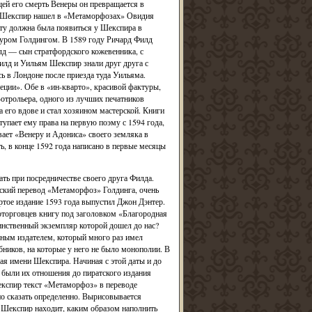
ей его смерть Венеры он превращается в
эмы Шекспир нашел в «Метаморфозах» Овидия
эту должна была появиться у Шекспира в
уром Голдингом. В 1589 году Ричард Филд
лд — сын стратфордского кожевенника, с
илд и Уильям Шекспир знали друг друга с
ь в Лондоне после приезда туда Уильяма.
ции». Обе в «ин-кварто», красивой фактуры,
отрольера, одного из лучших печатников
 его вдове и стал хозяином мастерской. Книги
упает ему права на первую поэму с 1594 года,
вает «Венеру и Адониса» своего земляка в
, в конце 1592 года написано в первые месяцы
ть при посредничестве своего друга Филда.
ский перевод «Метаморфоз» Голдинга, очень
ертое издание 1593 года выпустил Джон Дэнтер.
оторговцев книгу под заголовком «Благородная
инственный экземпляр которой дошел до нас?
ным издателем, который много раз имел
бников, на которые у него не было монополии. В
ая имени Шекспира. Начиная с этой даты и до
 были их отношения до пиратского издания
експир текст «Метаморфоз» в переводе
но сказать определенно. Вырисовывается
 Шекспир находит, каким образом наполнить