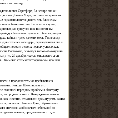
таками на столицу.
дставляется Стратфорд. За четыре дня он
ц и мать, Джон и Мэри, достигли середины их
2 года исполняется девять лет, близнецам
е может быть заметнее. Во всяком случае,
одетелью для супругов и не позволит им
трый дух большого города, его блеска, интриг,
духа, тайны и чудес далеких мест. Такие люди —
 удивительный календарь, переворачивая его и
общает новости о своих первых успехах как
ости. Возможно, речь идет только об ожидании
отому что 29 декабря театры открывают свои
. Это могло стать катастрофической иронией
ности, а продолжительное пребывание в
нимание. Реакция Шекспира на этот
изе стоявшей перед ним проблемы, быстроту,
ть, ни продавать книги. Вынужденная отмена
ом, как известно, отказывали драматургам, каким
ета, такие как Неш или Грин, обратились к
ого значения, а обозначает небольшой по
ературного течения, предназначенного для