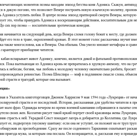
впечатляющих моментов поэмы находим эпизод бегства коня Адониса. Скакун, антипод с
ся в дикую погоню, что позволяет Венере построить новую языческую молитву, пропо
ь Адониса уступить любви. В центре поэмы эпизод притворной смерти Венеры, которую 
зует это, чтобы принудить Адониса к воскрешающим действиям, восхитительным для нее.
 До сих пор поэма — восхитительная эротическая комедия.
ия начинается на следующий день, когда Венера сломя голову бежит к месту, где должен
йдет его тело в траве, окропленной кровью. В этот момент голос рассказчика звучит вм
ка также многословна, как и Венеры. Она обильна. Она умело множит метафоры и сравн
 гарантирует приобщение читателя.
о кабан вспарывает живот Адонису, конечно, является дикой и фатальной противоположн
лся. Пока вытекающая из Адониса кровь не превратилась в хрупкую анемону, что на греч
лась к небесам, богиня, чья любовь к молодому человеку окончательно разбита, бросает
сопровождаться ревностью. Поэма Шекспира — миф в подлинном смысле слова, объясн
ой страсти и трагедий, которые она вызывает.
еция»
ная в Указатель книготорговцев Джоном Харрисом 9 мая 1594 года «Лукреция» от начал
ролируемой страсти и ее последствий. История, рассказанная для удобства читателя в п
ит мало фраз. Однажды вечером во время военной кампании собравшиеся в палатке сен
етели своих жен. Коллатин рисует такой яркий портрет своей красавицы жены Лукреции, ч
ния страсть к ней. Украдкой Секст покидает лагерь и добирается до Коллатина, где Лук
илует ее, подвергнув гнусному шантажу: если она не уступит, он положит на ее труп труп 
 обнаружив их прелюбодеяние. Сразу же после содеянного Тарквиния охватывает раскаян
ии приезда мужа, за которым она послала. Он возвращается, и, рассказав ему и пришед