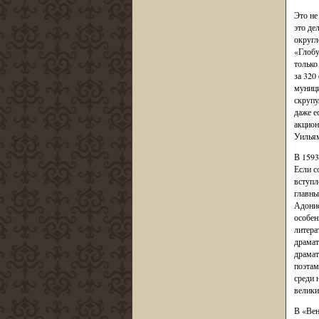
Это не
это де
округл
«Глобу
только
за 320
муници
скрупу
даже е
акцион
Уильям
В 1593
Если с
вступл
главны
Адонис
особен
литера
драмат
драмат
поэтам
среди 
велики
В «Вен