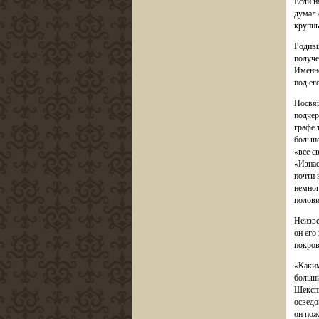
Если н
думал 
крупны
Родивш
получе
Именно
под ег
Посвящ
подчер
графе 
большо
«все с
«Изнас
почти 
немног
полови
Неизве
он его
покров
«Каким
больши
Шекспи
осведо
он пож