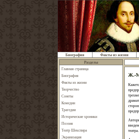
Биография
Факты из жизни
Разделы
Главная страница
Ж.-М
Биография
Факты из жизни
Кажетс
Творчество
предпр
трехме
Сонеты
драмат
Комедии
сторон
Трагедии
предпр
Исторические хроники
Авторы
Поэзия
введен
Театр Шекспира
театра
Экранизация