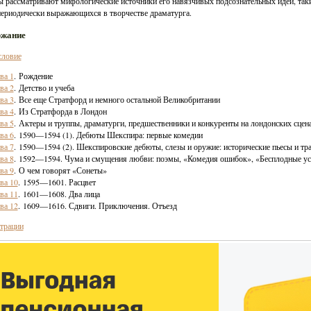
 рассматривают мифологические источники его навязчивых подсознательных идей, так
периодически выражающихся в творчестве драматурга.
ржание
словие
ва 1
. Рождение
ва 2
. Детство и учеба
ва 3
. Все еще Стратфорд и немного остальной Великобритании
ва 4
. Из Стратфорда в Лондон
ва 5
. Актеры и труппы, драматурги, предшественники и конкуренты на лондонских сцен
ва 6
. 1590—1594 (1). Дебюты Шекспира: первые комедии
ва 7
. 1590—1594 (2). Шекспировские дебюты, слезы и оружие: исторические пьесы и тр
ва 8
. 1592—1594. Чума и смущения любви: поэмы, «Комедия ошибок», «Бесплодные у
ва 9
. О чем говорят «Сонеты»
ва 10
. 1595—1601. Расцвет
ва 11
. 1601—1608. Два лица
ва 12
. 1609—1616. Сдвиги. Приключения. Отъезд
трации