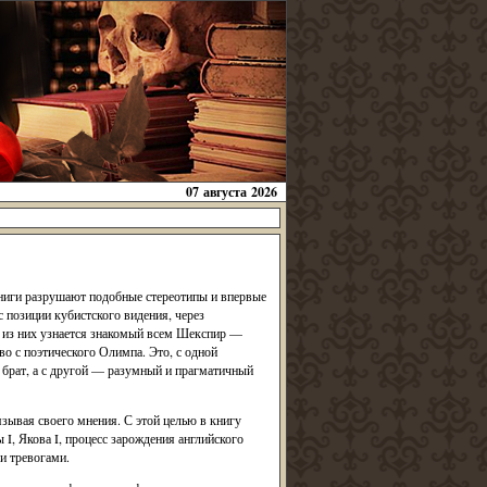
07 августа 2026
 книги разрушают подобные стереотипы и впервые
 позиции кубистского видения, через
м из них узнается знакомый всем Шекспир —
о с поэтического Олимпа. Это, с одной
 брат, а с другой — разумный и прагматичный
зывая своего мнения. С этой целью в книгу
, Якова I, процесс зарождения английского
и тревогами.