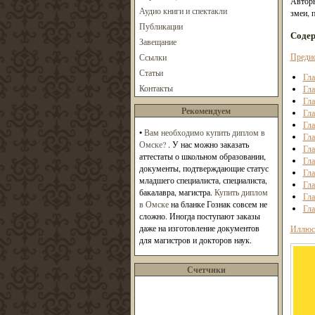
Авторы
Аудио книги и спектакли
змеи, 
Публикации
Соде
Завещание
Преди
Ссылки
Статьи
Гла
Контакты
Гла
Гла
Рекомендуем
Гла
Гла
•
Вам необходимо купить диплом в
Гла
Омске?
. У нас можно заказать
Гла
аттестаты о школьном образовании,
Гла
документы, подтверждающие статус
Гла
младшего специалиста, специалиста,
Гла
бакалавра, магистра.
Купить диплом
Гла
в Омске
на бланке Гознак совсем не
Гла
сложно. Иногда поступают заказы
даже на изготовление документов
Иллюс
для магистров и докторов наук.
Счетчики