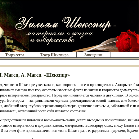
Творчество
Театр Шекспира
Завещание
. Маген, А. Маген. «Шекспир»
я, что все о Шекспире уже сказано, как, впрочем, и о его произведениях. Авторы этой
инимают смелую попытку осветить известные факты из жизни и творчества драматурга с
рное историческое пространство. Перед нами появляется человек в двух лицах. В одно
ург. Во втором — за привычными чертами просматривается живой человек, а не божеств
ы, любящий отец, глубоко переживающий смерть единственного сына, заботливый сын и
иниматель, оставивший после себя неплохое состояние.
 предоставляют читателям возможность самим делать выводы из прочитанного, не навя
о много исторических и документальных материалов, иллюстрирующих эпоху Елизаветы I
. И на этом фоне прослеживается вся жизнь Шекспира, с ее радостями и удачами, бедами 