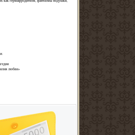
их как гермафродитизм, фантазмы подушки,
ах
агедии
силия любви»