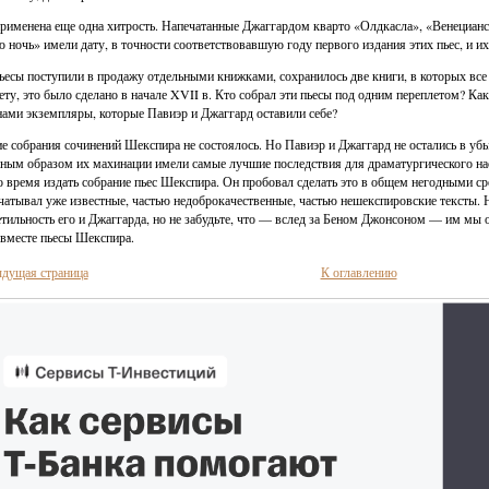
рименена еще одна хитрость. Напечатанные Джаггардом кварто «Олдкасла», «Венецианск
 ночь» имели дату, в точности соответствовавшую году первого издания этих пьес, и их
ьесы поступили в продажу отдельными книжками, сохранилось две книги, в которых все 
ету, это было сделано в начале XVII в. Кто собрал эти пьесы под одним переплетом? К
нами экземпляры, которые Павиэр и Джаггард оставили себе?
е собрания сочинений Шекспира не состоялось. Но Павиэр и Джаггард не остались в убы
ным образом их махинации имели самые лучшие последствия для драматургического на
о время издать собрание пьес Шекспира. Он пробовал сделать это в общем негодными ср
чатывал уже известные, частью недоброкачественные, частью нешекспировские тексты. Н
тильность его и Джаггарда, но не забудьте, что — вслед за Беном Джонсоном — им мы о
 вместе пьесы Шекспира.
дущая страница
К оглавлению