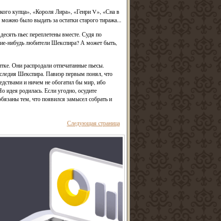
ого купца», «Короля Лира», «Генри V», «Сна в
 можно было выдать за остатки старого тиража...
десять пьес переплетены вместе. Судя по
акие-нибудь любители Шекспира? А может быть,
тке. Они распродали отпечатанные пьесы.
следия Шекспира. Павиэр первым понял, что
едствами и ничем не обогатил бы мир, ибо
о идея родилась. Если угодно, осудите
бязаны тем, что появился замысел собрать и
Следующая страница