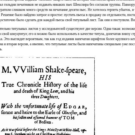
ал гильдии печатников не издавать никаких пьес Шекспира без согласия труппы. Павиэр
тратили слишком много средств на печатание десяти пьес. Не хотелось терпеть убыток, и 
. Решение было найдено хитрое и простое: пустить пьесы в продажу по отдельности, пос
достаточно было сделать для каждой пьесы свой титульный лист. Так они и поступили. Во
тельно титульных листов у исследователей существуют две версии. Одна такая: возможно
и свой шмуцтитул; его и можно было использовать в качестве титула, допечатав внизу с
а. Это выглядит вероятным, так как год издания напечатан шрифтом более крупного кег
на и вторая версия, а именно, что титульные листы были напечатаны специально уже посл
ь.