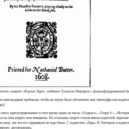
ское» кварто «Короля Лира», изданное Томасом Павиэром с фальсифицированной да
а книгоиздания требовали, чтобы на титуле было обозначено имя типографа или издател
рд?
 имел зарегистрированное в свое время право на пьесы «Олдкасл», «Генри V», «Истори
ил на этих кварто свои инициалы. На остальных кварто стояли имена издателей, первона
и умер, так что его спрашивать не надо было. С издателем «Лира» Н. Баттером и изда
имому, договорились.