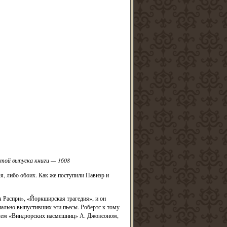
той выпуска книги — 1608
я, либо обоих. Как же поступили Павиэр и
я Распри», «Йоркширская трагедия», и он
чально выпустивших эти пьесы. Робертс к тому
телем «Виндзорских насмешниц» А. Джонсоном,