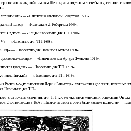
первопечатных изданий с именем Шекспира на титульном листе было десять пьес с таким
ля:
 летнюю ночь» — «Напечатано Джеймзом Робертсом 1600».
ианский купец» — «Напечатано Д. Робертсом 1600».
жон Олдкасл» — «Лондон напечатано для Т.П. 1600».
 V» — «Напечатано для Т.П. 1608».
ь Лир» — «Напечатано для Натаниэля Баттера 1608».
орские насмешницы» — «Напечатано для Артура Джонсона 1618».
ирская трагедия» — «Напечатано для Т.П. 1619».
л принц Тирский» — «Напечатано для Т.П. 1619».
ия Распри между династиями Йорк и Ланкастер», включающая две пьесы, известные нам 
н. Напечатано для Т.П.».
книг этой группы напечатаны для Т.П. Кто он, оказалось нетрудным установить. Он у
ию». Это произошло в 1608 г. На этом издании его имя было названо полностью — Тома