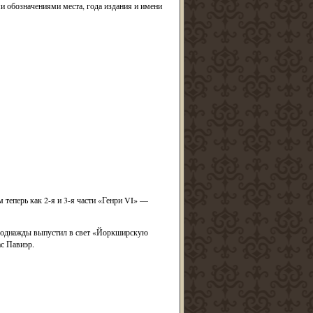
и обозначениями места, года издания и имени
теперь как 2-я и 3-я части «Генри VI» —
же однажды выпустил в свет «Йоркширскую
с Павиэр.