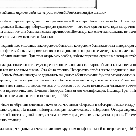
ный лист первого издания «Произведений Бенджамина Джонсона»
 «Йоркширская трагедия» — не произведение Шекспира. Точно так же не был Шекспир и
Приписать Шекспиру «Йоркширскую трагедию» — это еще куда ни шло, ведь автор этой пь
мы знаем, что она была написана в противовес Шекспиру, как ответ на искажение им па
де этим именем назывался Фальстаф.
 изданий пьес оказались некоторые особенности, которые не были замечены литературо
графической школы, применившие к исследованию специальные методы книговедения. То
 об этих изданиях. При этом открылась особая, небезынтересная страница в истории пуб
оллард, тщательно исследуя перечисленные выше десять кварто, обратил внимание на то,
и тем же водяным знаком. Это было странно. Невероятно, чтобы пьесы, изданные в 1600 
. Запасы бумаги никогда не держались так долго; обычно партия бумаги расходовалась в
преки датам на титульных листах пьесы были напечатаны в одно и то же время. А так как н
цать лет вперед, то, вероятнее всего, что какая-то из более поздних дат близка ко време
, в издании этих пьес Томасом Павиэром была явная мистификация. Поллард, Грег и Нид
были напечатаны в один и тот же год — 1619.
 было не обратить внимание также на то, что пьесы «Перикл» и «История Распри межд
цию страниц. Пагинация «Истории Распри» продолжалась в «Перикле». Отсюда следовал
ить обе пьесы в одной книге, а затем почему-то разделил их и выпустил порознь. Поче
цию страниц?
ли также, что даты напечатаны слишком крупным шрифтом, какой не встречался до 1610