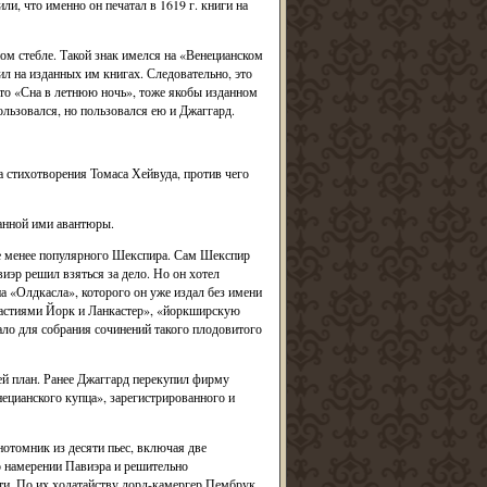
, что именно он печатал в 1619 г. книги на
ном стебле. Такой знак имелся на «Венецианском
л на изданных им книгах. Следовательно, это
рто «Сна в летнюю ночь», тоже якобы изданном
льзовался, но пользовался ею и Джаггард.
а стихотворения Томаса Хейвуда, против чего
анной ими авантюры.
не менее популярного Шекспира. Сам Шекспир
виэр решил взяться за дело. Но он хотел
а «Олдкасла», которого он уже издал без имени
династиями Йорк и Ланкастер», «йоркширскую
ало для собрания сочинений такого плодовитого
ей план. Ранее Джаггард перекупил фирму
нецианского купца», зарегистрированного и
отомник из десяти пьес, включая две
о намерении Павиэра и решительно
сти. По их ходатайству лорд-камергер Пембрук