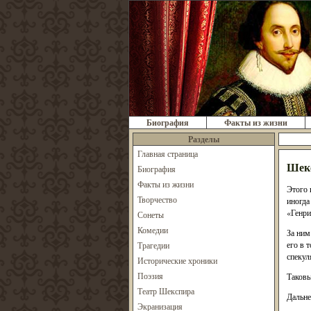
Биография
Факты из жизни
Разделы
Главная страница
Шекс
Биография
Факты из жизни
Этого 
Творчество
иногда
«Генри
Сонеты
Комедии
За ним
его в 
Трагедии
спекул
Исторические хроники
Поэзия
Таковы
Театр Шекспира
Дальне
Экранизация