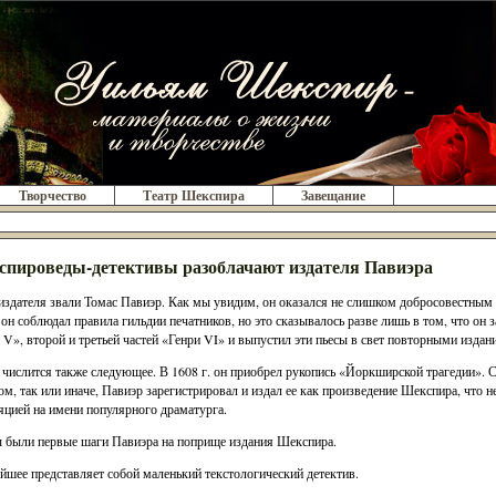
Творчество
Театр Шекспира
Завещание
пироведы-детективы разоблачают издателя Павиэра
издателя звали Томас Павиэр. Как мы увидим, он оказался не слишком добросовестным 
 он соблюдал правила гильдии печатников, но это сказывалось разве лишь в том, что он 
 V», второй и третьей частей «Генри VI» и выпустил эти пьесы в свет повторными издан
 числится также следующее. В 1608 г. он приобрел рукопись «Йоркширской трагедии». 
том, так или иначе, Павиэр зарегистрировал и издал ее как произведение Шекспира, что н
яцией на имени популярного драматурга.
 были первые шаги Павиэра на поприще издания Шекспира.
йшее представляет собой маленький текстологический детектив.