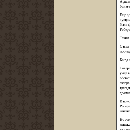
А даль
бумаге
Еще од
купце»
была ф
Роберт
Таким 
С ним 
послед
Когда 
Соверш
умер в
обстав
автора
трагед
драмат
В поис
Роберт
напеча
Но это
нешекс
запрот