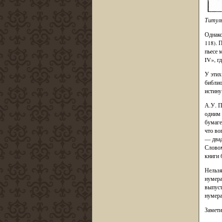
Титуль
Однако
118). 
пьесе 
IV», г
У этих
библио
истину
А.У. П
одним 
бумаге
что во
— двад
Словом
книги 
Нельзя
нумера
выпуст
нумера
Замети