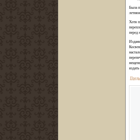
Была п
летнюю
Хотя п
перепл
перед 
Издани
Косвен
настал
перепе
нещепе
издать
Преды