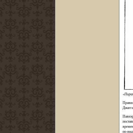
«Пират
Правил
Джагга
Павиэр
постав
времен
по-вид