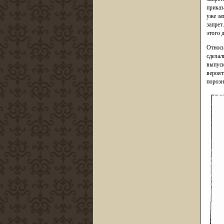
приказ
уже за
запрет
этого 
Относи
сделал
выпуск
вероят
порозн