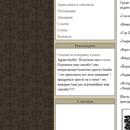
Среди 
Аудио книги и спектакли
издате
Публикации
«Сон в
Завещание
Ссылки
«Венец
Статьи
«Сэр Д
Контакты
«Генри
Рекомендуем
«Корол
•
платья на вечеринку купить
.
«Виндз
Здравствуйте. Получила свое
платье
.
Огромное вам спасибо? оно
«Йоркш
потрясающее?качество просто бомба
? это превзошло все мои ожидания ?
«Перик
придраться просто не к чему? это
«Истор
шикарно?еще раз огромнейшее вам
«Лондо
спасибо????
Шесть 
Счетчики
трагед