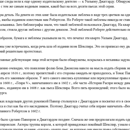
ше следы вели к еще одному издательскому деятелю — к Уильяму Джаггарду. Обнаружили
 с тем же самым водяным знаком, какой был на всех десяти пьесах этой серии.
на деталь. На девяти из этих книг была издательская эмблема в виде трех цветков на од
, якобы изданном известным нам Робертсом. Но Роберте такой эмблемы никогда не стави
альшивка. Зато библиографы знали, что такой эмблемой пользовался Джаггард. На ква
сом, стояла другая эмблема с другим девизом. Этой эмблемой Роберте действительно по
образом, бумага и эмблемы указывали на то, что печатал эти кварто Уильям Джаггард.
мы уже встречались, когда речь шла об издании поэм Шекспира. Это он приписал ему дв
ний решительно протестовал.
главные действующие лица этой истории были обнаружены, вскрылась и механика задум
енно очевидно, что появление фолио Бена Джонсона навело на мысль издать сборник 
 апреле 1616 г., поэтому препятствий с его стороны ожидать не приходилось, и Томас Па
ить его законным образом. У него самого имелись купленные или перекупленные права н
 в 1600 г., «Генри V», напечатанного им в 1602 г., обе части «Истории Распри между 
ию», изданную им в 1608 г. как пьеса Шекспира. Всего пять произведений; этого было м
урга.
ках владельцев других рукописей Павиэр столкнулся с Джаггардом и посвятил его в сво
са и стал как бы его наследником. Поэтому Джаггард считал себя вправе напечатать «Ве
танного Робертсом в 1602 г.
 было сделано Павиэром и Джаггардом позднее. Сначала же они предполагали издать одн
пировские. Актеры труппы короля, к которой принадлежал покойный Шекспир, узнали 
естовали против издания «плохих» кварто пьес, на которые они имели права собственно