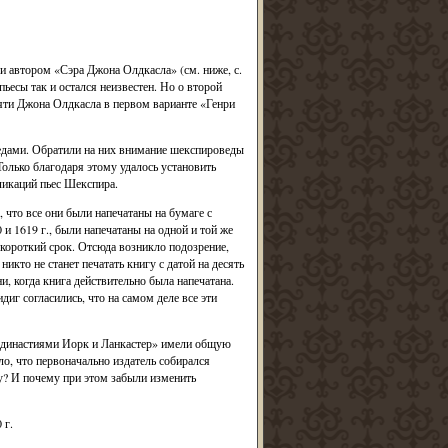
 автором «Сэра Джона Олдкасла» (см. ниже, с.
есы так и остался неизвестен. Но о второй
мяти Джона Олдкасла в первом варианте «Генри
ведами. Обратили на них внимание шекспироведы
лько благодаря этому удалось установить
ликаций пьес Шекспира.
 что все они были напечатаны на бумаге с
и 1619 г., были напечатаны на одной и той же
 короткий срок. Отсюда возникло подозрение,
икто не станет печатать книгу с датой на десять
ни, когда книга действительно была напечатана.
иг согласились, что на самом деле все эти
у династиями Иорк и Ланкастер» имели общую
о, что первоначально издатель собирался
му? И почему при этом забыли изменить
 г.